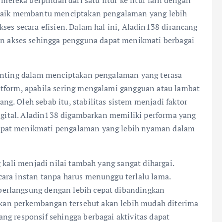
eka berpindah dari satu fitur ke fitur lain dengan
 baik membantu menciptakan pengalaman yang lebih
ses secara efisien. Dalam hal ini, Aladin138 dirancang
akses sehingga pengguna dapat menikmati berbagai
penting dalam menciptakan pengalaman yang terasa
atform, apabila sering mengalami gangguan atau lambat
. Oleh sebab itu, stabilitas sistem menjadi faktor
digital. Aladin138 digambarkan memiliki performa yang
apat menikmati pengalaman yang lebih nyaman dalam
 kali menjadi nilai tambah yang sangat dihargai.
ara instan tanpa harus menunggu terlalu lama.
erlangsung dengan lebih cepat dibandingkan
an perkembangan tersebut akan lebih mudah diterima
ng responsif sehingga berbagai aktivitas dapat