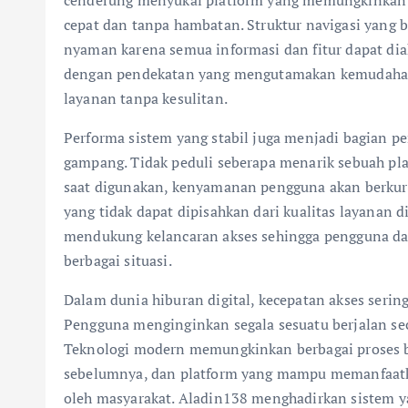
cenderung menyukai platform yang memungkinkan mer
cepat dan tanpa hambatan. Struktur navigasi yang
nyaman karena semua informasi dan fitur dapat diak
dengan pendekatan yang mengutamakan kemudahan 
layanan tanpa kesulitan.
Performa sistem yang stabil juga menjadi bagian 
gampang. Tidak peduli seberapa menarik sebuah pl
saat digunakan, kenyamanan pengguna akan berkurang
yang tidak dapat dipisahkan dari kualitas layanan 
mendukung kelancaran akses sehingga pengguna d
berbagai situasi.
Dalam dunia hiburan digital, kecepatan akses sering
Pengguna menginginkan segala sesuatu berjalan sec
Teknologi modern memungkinkan berbagai proses b
sebelumnya, dan platform yang mampu memanfaatk
oleh masyarakat. Aladin138 menghadirkan sistem ya