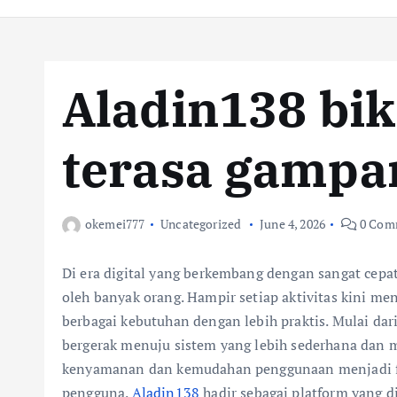
Aladin138 bi
terasa gampa
okemei777
Uncategorized
June 4, 2026
0 Com
Di era digital yang berkembang dengan sangat cepat
oleh banyak orang. Hampir setiap aktivitas kini 
berbagai kebutuhan dengan lebih praktis. Mulai dar
bergerak menuju sistem yang lebih sederhana dan m
kenyamanan dan kemudahan penggunaan menjadi fa
pengguna.
Aladin138
hadir sebagai platform yang