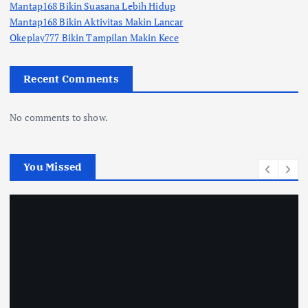
Mantap168 Bikin Suasana Lebih Hidup
Mantap168 Bikin Aktivitas Makin Lancar
Okeplay777 Bikin Tampilan Makin Kece
Recent Comments
No comments to show.
You Missed