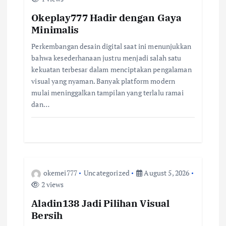
i
Okeplay777 Hadir dengan Gaya
g
Minimalis
a
Perkembangan desain digital saat ini menunjukkan
bahwa kesederhanaan justru menjadi salah satu
t
kekuatan terbesar dalam menciptakan pengalaman
visual yang nyaman. Banyak platform modern
i
mulai meninggalkan tampilan yang terlalu ramai
dan…
o
n
okemei777
Uncategorized
August 5, 2026
2 views
Aladin138 Jadi Pilihan Visual
Bersih