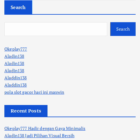
Search
Search
Okeplay777
Aladin138
Aladin138
Aladin138
Aladdin138
Aladdin138
pola slot gacor hari ini maxwin
Recent Posts
Okeplay777 Hadir dengan Gaya Minimalis
Aladin138 Jadi Pilihan Visual Bersih