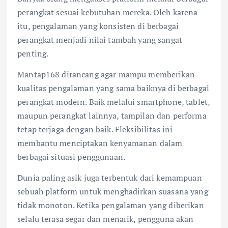
perangkat sesuai kebutuhan mereka. Oleh karena
itu, pengalaman yang konsisten di berbagai
perangkat menjadi nilai tambah yang sangat
penting.
Mantap168 dirancang agar mampu memberikan
kualitas pengalaman yang sama baiknya di berbagai
perangkat modern. Baik melalui smartphone, tablet,
maupun perangkat lainnya, tampilan dan performa
tetap terjaga dengan baik. Fleksibilitas ini
membantu menciptakan kenyamanan dalam
berbagai situasi penggunaan.
Dunia paling asik juga terbentuk dari kemampuan
sebuah platform untuk menghadirkan suasana yang
tidak monoton. Ketika pengalaman yang diberikan
selalu terasa segar dan menarik, pengguna akan