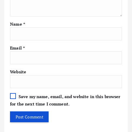
Name
*
Email
*
Website
Save my name, email, and website in this browser
for the next time I comment.