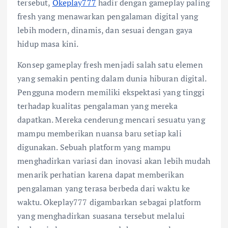
tersebut,
Okeplay777
hadir dengan gameplay paling
fresh yang menawarkan pengalaman digital yang
lebih modern, dinamis, dan sesuai dengan gaya
hidup masa kini.
Konsep gameplay fresh menjadi salah satu elemen
yang semakin penting dalam dunia hiburan digital.
Pengguna modern memiliki ekspektasi yang tinggi
terhadap kualitas pengalaman yang mereka
dapatkan. Mereka cenderung mencari sesuatu yang
mampu memberikan nuansa baru setiap kali
digunakan. Sebuah platform yang mampu
menghadirkan variasi dan inovasi akan lebih mudah
menarik perhatian karena dapat memberikan
pengalaman yang terasa berbeda dari waktu ke
waktu. Okeplay777 digambarkan sebagai platform
yang menghadirkan suasana tersebut melalui