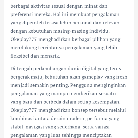
berbagai aktivitas sesuai dengan minat dan
preferensi mereka. Hal ini membuat pengalaman
yang diperoleh terasa lebih personal dan relevan
dengan kebutuhan masing-masing individu.
Okeplay777 menghadirkan berbagai pilihan yang
mendukung terciptanya pengalaman yang lebih
fleksibel dan menarik.
Di tengah perkembangan dunia digital yang terus
bergerak maju, kebutuhan akan gameplay yang fresh
menjadi semakin penting. Pengguna menginginkan
pengalaman yang mampu memberikan sesuatu
yang baru dan berbeda dalam setiap kesempatan.
Okeplay777 menghadirkan konsep tersebut melalui
kombinasi antara desain modern, performa yang
stabil, navigasi yang sederhana, serta variasi
pengalaman yang luas sehingga menciptakan