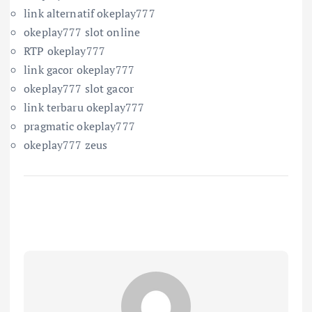
link alternatif okeplay777
okeplay777 slot online
RTP okeplay777
link gacor okeplay777
okeplay777 slot gacor
link terbaru okeplay777
pragmatic okeplay777
okeplay777 zeus