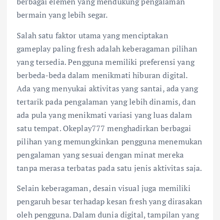
berbagai elemen yang mendukung pengalaman
bermain yang lebih segar.
Salah satu faktor utama yang menciptakan
gameplay paling fresh adalah keberagaman pilihan
yang tersedia. Pengguna memiliki preferensi yang
berbeda-beda dalam menikmati hiburan digital.
Ada yang menyukai aktivitas yang santai, ada yang
tertarik pada pengalaman yang lebih dinamis, dan
ada pula yang menikmati variasi yang luas dalam
satu tempat. Okeplay777 menghadirkan berbagai
pilihan yang memungkinkan pengguna menemukan
pengalaman yang sesuai dengan minat mereka
tanpa merasa terbatas pada satu jenis aktivitas saja.
Selain keberagaman, desain visual juga memiliki
pengaruh besar terhadap kesan fresh yang dirasakan
oleh pengguna. Dalam dunia digital, tampilan yang