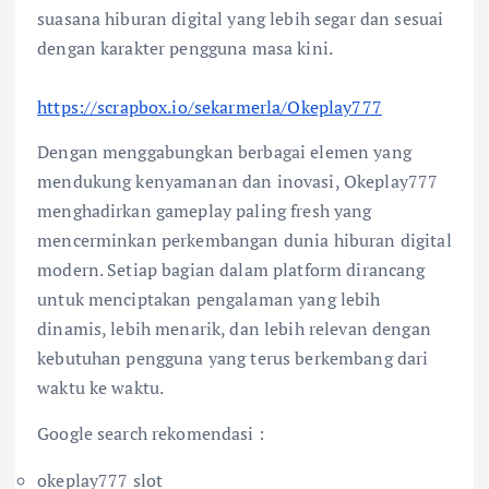
suasana hiburan digital yang lebih segar dan sesuai
dengan karakter pengguna masa kini.
https://scrapbox.io/sekarmerla/Okeplay777
Dengan menggabungkan berbagai elemen yang
mendukung kenyamanan dan inovasi, Okeplay777
menghadirkan gameplay paling fresh yang
mencerminkan perkembangan dunia hiburan digital
modern. Setiap bagian dalam platform dirancang
untuk menciptakan pengalaman yang lebih
dinamis, lebih menarik, dan lebih relevan dengan
kebutuhan pengguna yang terus berkembang dari
waktu ke waktu.
Google search rekomendasi :
okeplay777 slot