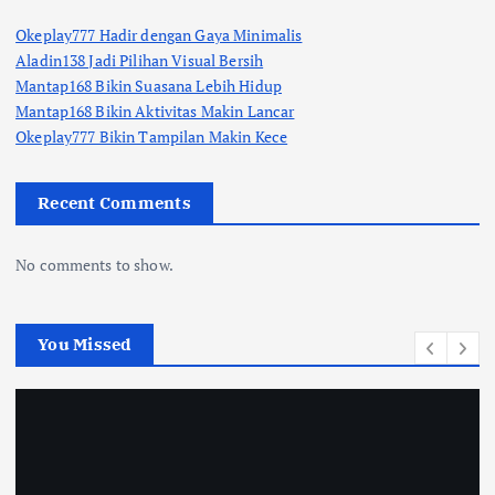
Okeplay777 Hadir dengan Gaya Minimalis
Aladin138 Jadi Pilihan Visual Bersih
Mantap168 Bikin Suasana Lebih Hidup
Mantap168 Bikin Aktivitas Makin Lancar
Okeplay777 Bikin Tampilan Makin Kece
Recent Comments
No comments to show.
You Missed