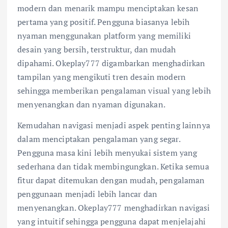
modern dan menarik mampu menciptakan kesan
pertama yang positif. Pengguna biasanya lebih
nyaman menggunakan platform yang memiliki
desain yang bersih, terstruktur, dan mudah
dipahami. Okeplay777 digambarkan menghadirkan
tampilan yang mengikuti tren desain modern
sehingga memberikan pengalaman visual yang lebih
menyenangkan dan nyaman digunakan.
Kemudahan navigasi menjadi aspek penting lainnya
dalam menciptakan pengalaman yang segar.
Pengguna masa kini lebih menyukai sistem yang
sederhana dan tidak membingungkan. Ketika semua
fitur dapat ditemukan dengan mudah, pengalaman
penggunaan menjadi lebih lancar dan
menyenangkan. Okeplay777 menghadirkan navigasi
yang intuitif sehingga pengguna dapat menjelajahi