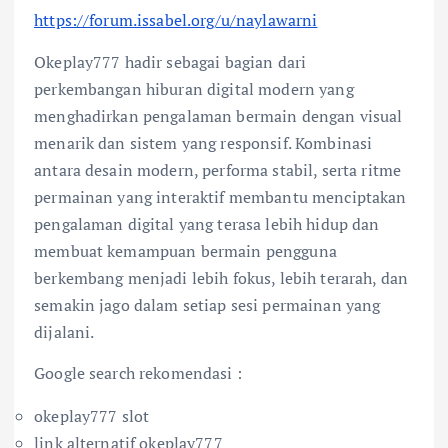
https://forum.issabel.org/u/naylawarni
Okeplay777 hadir sebagai bagian dari
perkembangan hiburan digital modern yang
menghadirkan pengalaman bermain dengan visual
menarik dan sistem yang responsif. Kombinasi
antara desain modern, performa stabil, serta ritme
permainan yang interaktif membantu menciptakan
pengalaman digital yang terasa lebih hidup dan
membuat kemampuan bermain pengguna
berkembang menjadi lebih fokus, lebih terarah, dan
semakin jago dalam setiap sesi permainan yang
dijalani.
Google search rekomendasi :
okeplay777 slot
link alternatif okeplay777