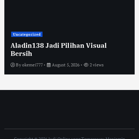
Uncategorized
Aladin138 Jadi Pilihan Visual
Bersih
By
okemei777
August 5, 2026
2 views
Copyright © 2026 Judi Online yang Terpercaya: Menjamin