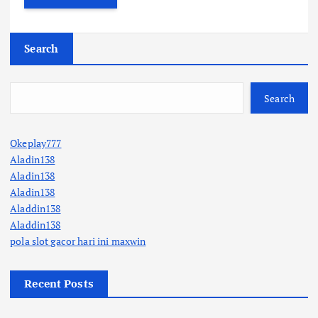
Search
Search
Okeplay777
Aladin138
Aladin138
Aladin138
Aladdin138
Aladdin138
pola slot gacor hari ini maxwin
Recent Posts