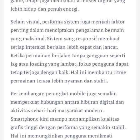
game, tetapi juga menikmati atmosfer digital yang
lebih hidup dan penuh energi.
Selain visual, performa sistem juga menjadi faktor
penting dalam menciptakan pengalaman bermain
yang maksimal. Sistem yang responsif membuat
setiap interaksi berjalan lebih cepat dan lancar.
Ketika permainan berjalan tanpa gangguan seperti
lag atau loading yang lambat, fokus pengguna dapat
tetap terjaga dengan baik. Hal ini membantu ritme
permainan terasa lebih nyaman dan stabil.
Perkembangan perangkat mobile juga semakin
memperkuat hubungan antara hiburan digital dan
aktivitas sehari-hari masyarakat modern.
Smartphone kini mampu menampilkan kualitas
grafis tinggi dengan performa yang semakin stabil.
Hal ini memungkinkan pengguna menikmati