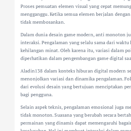
Proses pemuatan elemen visual yang cepat memungk
mengganggu. Ketika semua elemen berjalan dengan 
tidak membosankan.
Dalam dunia desain game modern, anti monoton jug
interaksi. Pengalaman yang selalu sama dari wakt
kehilangan minat. Oleh karena itu, variasi dalam p
diperhatikan dalam pengembangan game digital saat
Aladin138 dalam konteks hiburan digital modern s
menonjolkan variasi dan dinamika pengalaman. F
dari evolusi desain yang bertujuan menciptakan p
bagi pengguna.
Selain aspek teknis, pengalaman emosional juga m
tidak monoton. Suasana yang berubah secara bertaha
permainan yang dinamis dapat memengaruhi baga
keseluruhan. Hal ini membuat interaksi dalam game