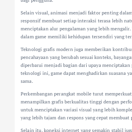
bagi pengguna.
Selain visual, animasi menjadi faktor penting dal
responsif membuat setiap interaksi terasa lebih na
menciptakan alur pengalaman yang lebih mengalir.
dalam game memiliki kehidupan tersendiri yang ter
Teknologi grafis modern juga memberikan kontribus
pencahayaan yang berubah sesuai konteks, bayangan
diperbarui menjadi bagian dari upaya menciptakan
teknologi ini, game dapat menghadirkan suasana y
sama.
Perkembangan perangkat mobile turut memperkua
menampilkan grafis berkualitas tinggi dengan per
untuk menciptakan variasi visual yang lebih kom
yang lebih tajam dan respons yang cepat membuat 
Selain itu, koneksi internet yang semakin stabil 