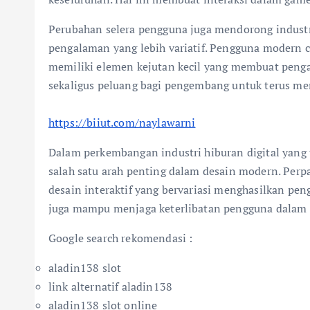
Perubahan selera pengguna juga mendorong industr
pengalaman yang lebih variatif. Pengguna modern c
memiliki elemen kejutan kecil yang membuat pengal
sekaligus peluang bagi pengembang untuk terus men
https://biiut.com/naylawarni
Dalam perkembangan industri hiburan digital yang
salah satu arah penting dalam desain modern. Perpa
desain interaktif yang bervariasi menghasilkan pen
juga mampu menjaga keterlibatan pengguna dalam j
Google search rekomendasi :
aladin138 slot
link alternatif aladin138
aladin138 slot online