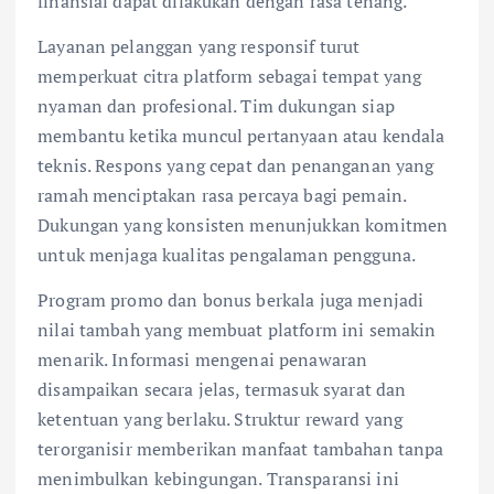
finansial dapat dilakukan dengan rasa tenang.
Layanan pelanggan yang responsif turut
memperkuat citra platform sebagai tempat yang
nyaman dan profesional. Tim dukungan siap
membantu ketika muncul pertanyaan atau kendala
teknis. Respons yang cepat dan penanganan yang
ramah menciptakan rasa percaya bagi pemain.
Dukungan yang konsisten menunjukkan komitmen
untuk menjaga kualitas pengalaman pengguna.
Program promo dan bonus berkala juga menjadi
nilai tambah yang membuat platform ini semakin
menarik. Informasi mengenai penawaran
disampaikan secara jelas, termasuk syarat dan
ketentuan yang berlaku. Struktur reward yang
terorganisir memberikan manfaat tambahan tanpa
menimbulkan kebingungan. Transparansi ini