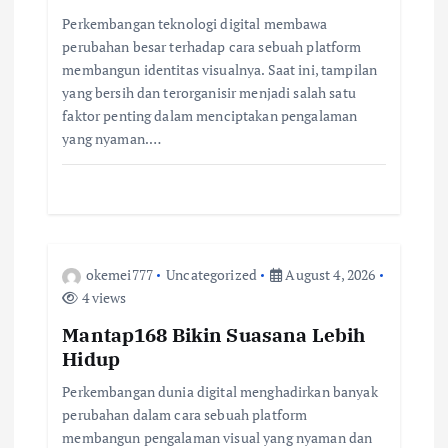
g
Perkembangan teknologi digital membawa
perubahan besar terhadap cara sebuah platform
a
membangun identitas visualnya. Saat ini, tampilan
yang bersih dan terorganisir menjadi salah satu
t
faktor penting dalam menciptakan pengalaman
yang nyaman.…
i
o
n
okemei777
Uncategorized
August 4, 2026
4 views
Mantap168 Bikin Suasana Lebih
Hidup
Perkembangan dunia digital menghadirkan banyak
perubahan dalam cara sebuah platform
membangun pengalaman visual yang nyaman dan