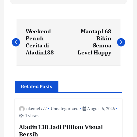
P
Weekend
Mantap168
o
Penuh
Bikin
Cerita di
Semua
s
Aladin138
Level Happy
t
n
Related Posts
a
okemei777
Uncategorized
August 5, 2026
v
1 views
Aladin138 Jadi Pilihan Visual
i
Bersih