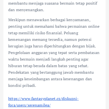
membantu menjaga suasana bermain tetap positif
dan menyenangkan.
Meskipun menawarkan berbagai kenyamanan,
penting untuk memahami bahwa permainan online
tetap memiliki risiko finansial. Peluang
kemenangan memang tersedia, namun potensi
kerugian juga harus diperhitungkan dengan bijak.
Pengelolaan anggaran yang tepat serta pembatasan
waktu bermain menjadi langkah penting agar
hiburan tetap berada dalam batas yang sehat.
Pendekatan yang bertanggung jawab membantu
menjaga keseimbangan antara kesenangan dan
kondisi pribadi.
https://www.fantasyplanet.cz/diskuzni-
fora/users/xerenamilea/