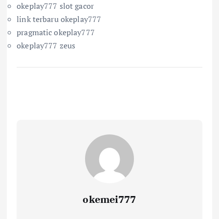
okeplay777 slot gacor
link terbaru okeplay777
pragmatic okeplay777
okeplay777 zeus
okemei777