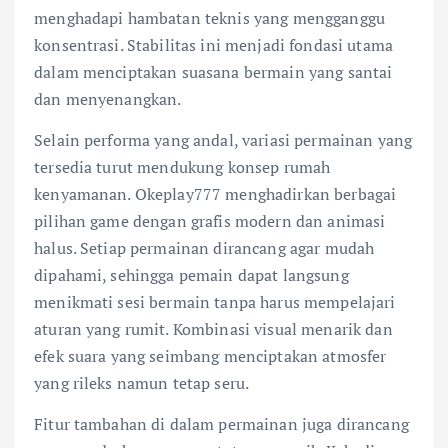
menghadapi hambatan teknis yang mengganggu
konsentrasi. Stabilitas ini menjadi fondasi utama
dalam menciptakan suasana bermain yang santai
dan menyenangkan.
Selain performa yang andal, variasi permainan yang
tersedia turut mendukung konsep rumah
kenyamanan. Okeplay777 menghadirkan berbagai
pilihan game dengan grafis modern dan animasi
halus. Setiap permainan dirancang agar mudah
dipahami, sehingga pemain dapat langsung
menikmati sesi bermain tanpa harus mempelajari
aturan yang rumit. Kombinasi visual menarik dan
efek suara yang seimbang menciptakan atmosfer
yang rileks namun tetap seru.
Fitur tambahan di dalam permainan juga dirancang