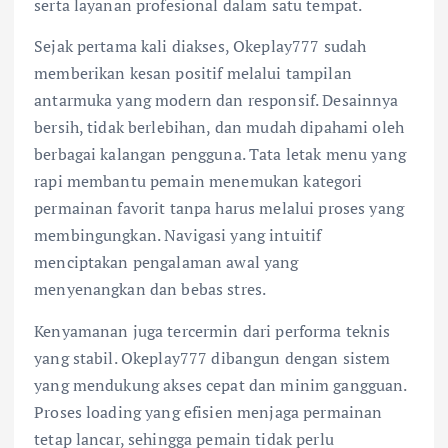
serta layanan profesional dalam satu tempat.
Sejak pertama kali diakses, Okeplay777 sudah
memberikan kesan positif melalui tampilan
antarmuka yang modern dan responsif. Desainnya
bersih, tidak berlebihan, dan mudah dipahami oleh
berbagai kalangan pengguna. Tata letak menu yang
rapi membantu pemain menemukan kategori
permainan favorit tanpa harus melalui proses yang
membingungkan. Navigasi yang intuitif
menciptakan pengalaman awal yang
menyenangkan dan bebas stres.
Kenyamanan juga tercermin dari performa teknis
yang stabil. Okeplay777 dibangun dengan sistem
yang mendukung akses cepat dan minim gangguan.
Proses loading yang efisien menjaga permainan
tetap lancar, sehingga pemain tidak perlu