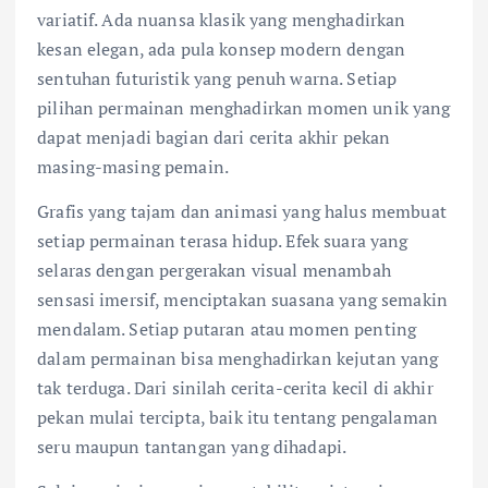
variatif. Ada nuansa klasik yang menghadirkan
kesan elegan, ada pula konsep modern dengan
sentuhan futuristik yang penuh warna. Setiap
pilihan permainan menghadirkan momen unik yang
dapat menjadi bagian dari cerita akhir pekan
masing-masing pemain.
Grafis yang tajam dan animasi yang halus membuat
setiap permainan terasa hidup. Efek suara yang
selaras dengan pergerakan visual menambah
sensasi imersif, menciptakan suasana yang semakin
mendalam. Setiap putaran atau momen penting
dalam permainan bisa menghadirkan kejutan yang
tak terduga. Dari sinilah cerita-cerita kecil di akhir
pekan mulai tercipta, baik itu tentang pengalaman
seru maupun tantangan yang dihadapi.