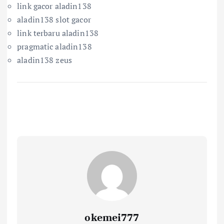
link gacor aladin138
aladin138 slot gacor
link terbaru aladin138
pragmatic aladin138
aladin138 zeus
okemei777