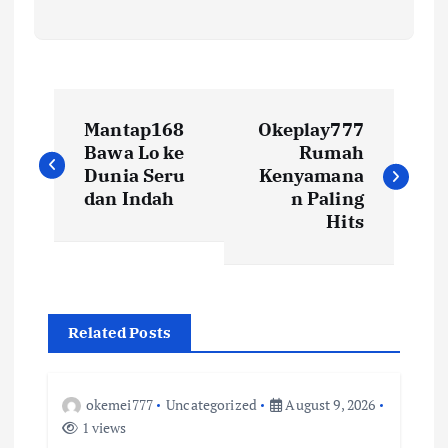
P
Mantap168
Okeplay777
o
Bawa Lo ke
Rumah
Dunia Seru
Kenyamana
s
dan Indah
n Paling
Hits
t
n
Related Posts
a
v
okemei777
Uncategorized
August 9, 2026
1 views