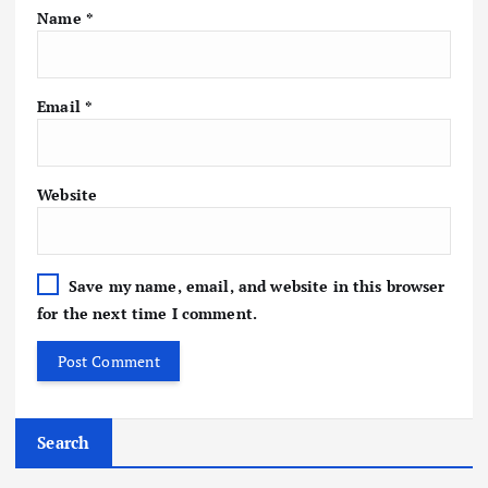
Name
*
Email
*
Website
Save my name, email, and website in this browser
for the next time I comment.
Search