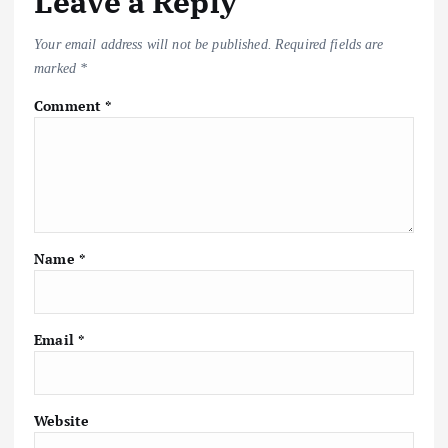
Leave a Reply
Your email address will not be published.
Required fields are
marked
*
Comment
*
Name
*
Email
*
Website