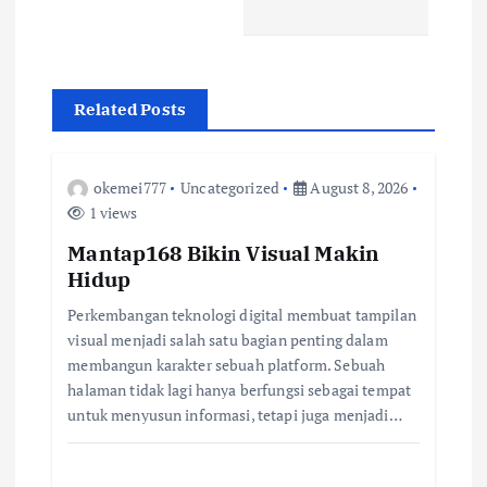
t
n
Related Posts
a
v
okemei777
Uncategorized
August 8, 2026
1 views
i
Mantap168 Bikin Visual Makin
Hidup
g
Perkembangan teknologi digital membuat tampilan
a
visual menjadi salah satu bagian penting dalam
membangun karakter sebuah platform. Sebuah
t
halaman tidak lagi hanya berfungsi sebagai tempat
untuk menyusun informasi, tetapi juga menjadi…
i