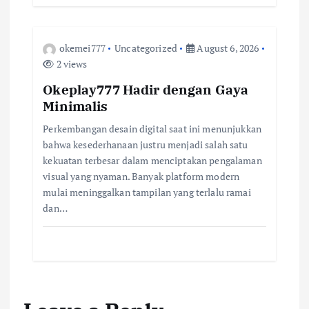
o
n
okemei777
Uncategorized
August 6, 2026
2 views
Okeplay777 Hadir dengan Gaya
Minimalis
Perkembangan desain digital saat ini menunjukkan
bahwa kesederhanaan justru menjadi salah satu
kekuatan terbesar dalam menciptakan pengalaman
visual yang nyaman. Banyak platform modern
mulai meninggalkan tampilan yang terlalu ramai
dan…