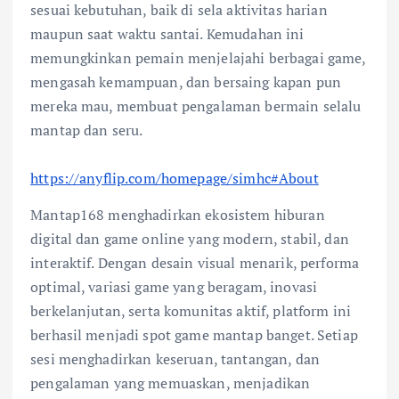
sesuai kebutuhan, baik di sela aktivitas harian
maupun saat waktu santai. Kemudahan ini
memungkinkan pemain menjelajahi berbagai game,
mengasah kemampuan, dan bersaing kapan pun
mereka mau, membuat pengalaman bermain selalu
mantap dan seru.
https://anyflip.com/homepage/simhc#About
Mantap168 menghadirkan ekosistem hiburan
digital dan game online yang modern, stabil, dan
interaktif. Dengan desain visual menarik, performa
optimal, variasi game yang beragam, inovasi
berkelanjutan, serta komunitas aktif, platform ini
berhasil menjadi spot game mantap banget. Setiap
sesi menghadirkan keseruan, tantangan, dan
pengalaman yang memuaskan, menjadikan