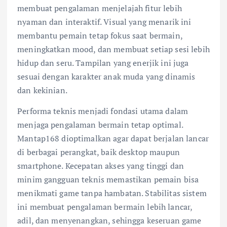
membuat pengalaman menjelajah fitur lebih
nyaman dan interaktif. Visual yang menarik ini
membantu pemain tetap fokus saat bermain,
meningkatkan mood, dan membuat setiap sesi lebih
hidup dan seru. Tampilan yang enerjik ini juga
sesuai dengan karakter anak muda yang dinamis
dan kekinian.
Performa teknis menjadi fondasi utama dalam
menjaga pengalaman bermain tetap optimal.
Mantap168 dioptimalkan agar dapat berjalan lancar
di berbagai perangkat, baik desktop maupun
smartphone. Kecepatan akses yang tinggi dan
minim gangguan teknis memastikan pemain bisa
menikmati game tanpa hambatan. Stabilitas sistem
ini membuat pengalaman bermain lebih lancar,
adil, dan menyenangkan, sehingga keseruan game