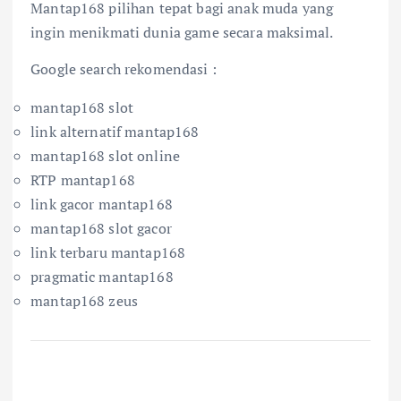
Mantap168 pilihan tepat bagi anak muda yang
ingin menikmati dunia game secara maksimal.
Google search rekomendasi :
mantap168 slot
link alternatif mantap168
mantap168 slot online
RTP mantap168
link gacor mantap168
mantap168 slot gacor
link terbaru mantap168
pragmatic mantap168
mantap168 zeus