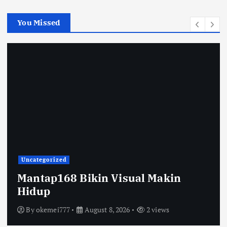
You Missed
Uncategorized
Mantap168 Bikin Visual Makin
Hidup
By
okemei777
August 8, 2026
2 views