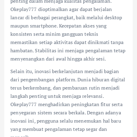
penting dalam menjaga kualitas pengalaman.
Okeplay777 dioptimalkan agar dapat berjalan
lancar di berbagai perangkat, baik melalui desktop
maupun smartphone. Kecepatan akses yang
konsisten serta minim gangguan teknis
memastikan setiap aktivitas dapat dinikmati tanpa
hambatan. Stabilitas ini menjaga pengalaman tetap
menyenangkan dari awal hingga akhir sesi.
Selain itu, inovasi berkelanjutan menjadi bagian
dari pengembangan platform. Dunia hiburan digital
terus berkembang, dan pembaruan rutin menjadi
langkah penting untuk menjaga relevansi.
Okeplay777 menghadirkan peningkatan fitur serta
penyegaran sistem secara berkala. Dengan adanya
inovasi ini, pengguna selalu menemukan hal baru
yang membuat pengalaman tetap segar dan