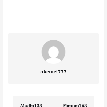
okemei777
P
Aladin138
Mantap168