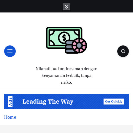
S
k
i
p
t
o
c
o
n
t
Nikmati judi online aman dengan
e
kenyamanan terbaik, tanpa
n
risiko.
t
Home