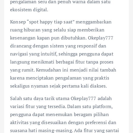
pengalaman seru dan penuh warna dalam satu
ekosistem digital.
Konsep “spot happy tiap saat” menggambarkan
ruang hiburan yang selalu siap memberikan
kesenangan kapan pun dibutuhkan. Okeplay777
dirancang dengan sistem yang responsif dan
navigasi yang intuitif, sehingga pengguna dapat
langsung menikmati berbagai fitur tanpa proses
yang rumit. Kemudahan ini menjadi nilai tambah
karena menciptakan pengalaman yang praktis
sekaligus nyaman sejak pertama kali diakses.
Salah satu daya tarik utama Okeplay777 adalah
variasi fitur yang tersedia. Dalam satu platform,
pengguna dapat menemukan beragam pilihan
aktivitas yang disesuaikan dengan preferensi dan
suasana hati masing-masing. Ada fitur yang santai