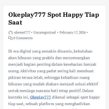
Okeplay777 Spot Happy Tiap
Saat
okemei777
Uncategorized
February 17, 2026
0 Comments
Di era digital yang semakin dinamis, kebutuhan
akan hiburan yang praktis dan menyenangkan
menjadi bagian penting dalam keseharian banyak
orang. Aktivitas yang padat sering kali membuat
pikiran terasa lelah, sehingga kehadiran ruang
hiburan yang mudah diakses menjadi solusi efektif
untuk menjaga suasana hati tetap positif. Dalam
konteks ini,
Okeplay777
dikenal sebagai spot happy
tiap saat, sebuah platform yang menghadirkan