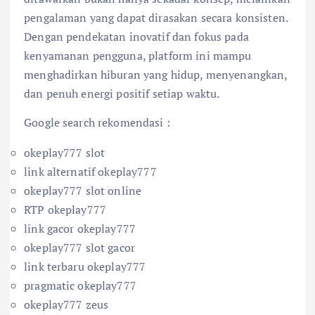
pengalaman yang dapat dirasakan secara konsisten.
Dengan pendekatan inovatif dan fokus pada
kenyamanan pengguna, platform ini mampu
menghadirkan hiburan yang hidup, menyenangkan,
dan penuh energi positif setiap waktu.
Google search rekomendasi :
okeplay777 slot
link alternatif okeplay777
okeplay777 slot online
RTP okeplay777
link gacor okeplay777
okeplay777 slot gacor
link terbaru okeplay777
pragmatic okeplay777
okeplay777 zeus