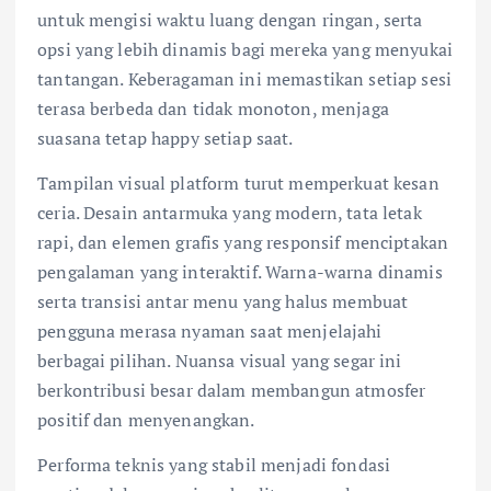
untuk mengisi waktu luang dengan ringan, serta
opsi yang lebih dinamis bagi mereka yang menyukai
tantangan. Keberagaman ini memastikan setiap sesi
terasa berbeda dan tidak monoton, menjaga
suasana tetap happy setiap saat.
Tampilan visual platform turut memperkuat kesan
ceria. Desain antarmuka yang modern, tata letak
rapi, dan elemen grafis yang responsif menciptakan
pengalaman yang interaktif. Warna-warna dinamis
serta transisi antar menu yang halus membuat
pengguna merasa nyaman saat menjelajahi
berbagai pilihan. Nuansa visual yang segar ini
berkontribusi besar dalam membangun atmosfer
positif dan menyenangkan.
Performa teknis yang stabil menjadi fondasi