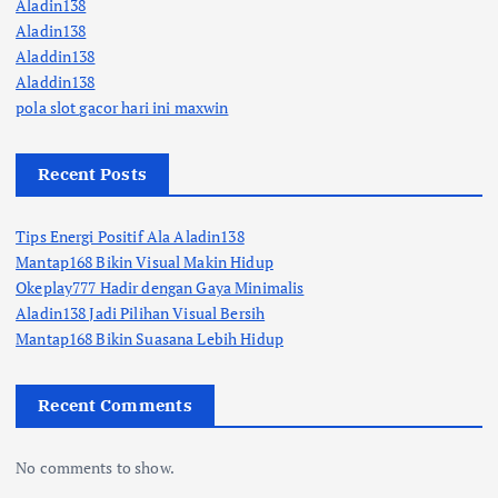
Aladin138
Aladin138
Aladdin138
Aladdin138
pola slot gacor hari ini maxwin
Recent Posts
Tips Energi Positif Ala Aladin138
Mantap168 Bikin Visual Makin Hidup
Okeplay777 Hadir dengan Gaya Minimalis
Aladin138 Jadi Pilihan Visual Bersih
Mantap168 Bikin Suasana Lebih Hidup
Recent Comments
No comments to show.