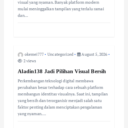
t
visual yang nyaman. Banyak platform modern
mulai meninggalkan tampilan yang terlalu ramai
dan…
i
o
n
okemei777
Uncategorized
August 5, 2026
2 views
Aladin138 Jadi Pilihan Visual Bersih
Perkembangan teknologi digital membawa
perubahan besar terhadap cara sebuah platform
membangun identitas visualnya. Saat ini, tampilan
yang bersih dan terorganisir menjadi salah satu
faktor penting dalam menciptakan pengalaman
yang nyaman.…