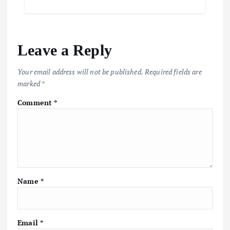
Leave a Reply
Your email address will not be published.
Required fields are
marked
*
Comment
*
Name
*
Email
*