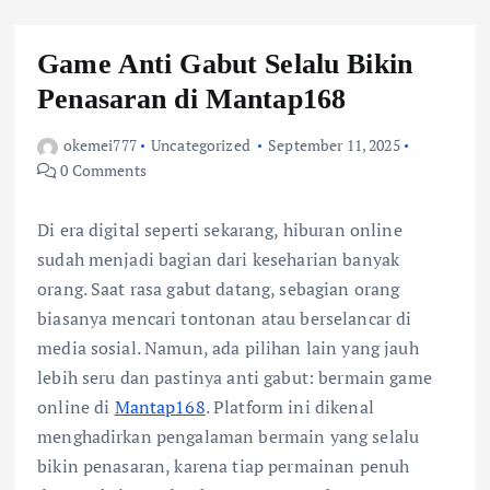
Game Anti Gabut Selalu Bikin
Penasaran di Mantap168
okemei777
Uncategorized
September 11, 2025
0 Comments
Di era digital seperti sekarang, hiburan online
sudah menjadi bagian dari keseharian banyak
orang. Saat rasa gabut datang, sebagian orang
biasanya mencari tontonan atau berselancar di
media sosial. Namun, ada pilihan lain yang jauh
lebih seru dan pastinya anti gabut: bermain game
online di
Mantap168
. Platform ini dikenal
menghadirkan pengalaman bermain yang selalu
bikin penasaran, karena tiap permainan penuh