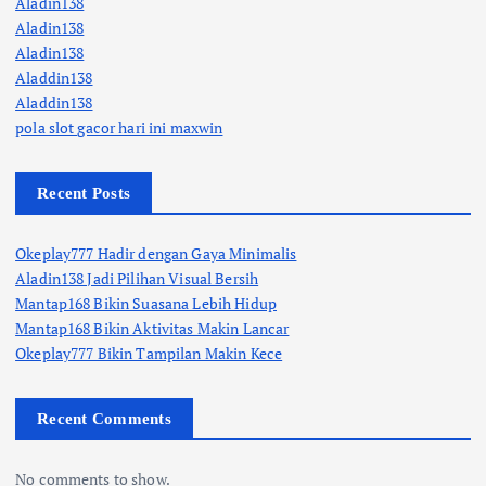
Aladin138
Aladin138
Aladin138
Aladdin138
Aladdin138
pola slot gacor hari ini maxwin
Recent Posts
Okeplay777 Hadir dengan Gaya Minimalis
Aladin138 Jadi Pilihan Visual Bersih
Mantap168 Bikin Suasana Lebih Hidup
Mantap168 Bikin Aktivitas Makin Lancar
Okeplay777 Bikin Tampilan Makin Kece
Recent Comments
No comments to show.