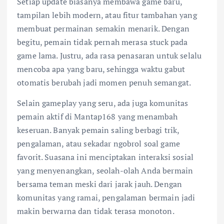
Setiap update biasanya membawa game baru,
tampilan lebih modern, atau fitur tambahan yang
membuat permainan semakin menarik. Dengan
begitu, pemain tidak pernah merasa stuck pada
game lama. Justru, ada rasa penasaran untuk selalu
mencoba apa yang baru, sehingga waktu gabut
otomatis berubah jadi momen penuh semangat.
Selain gameplay yang seru, ada juga komunitas
pemain aktif di Mantap168 yang menambah
keseruan. Banyak pemain saling berbagi trik,
pengalaman, atau sekadar ngobrol soal game
favorit. Suasana ini menciptakan interaksi sosial
yang menyenangkan, seolah-olah Anda bermain
bersama teman meski dari jarak jauh. Dengan
komunitas yang ramai, pengalaman bermain jadi
makin berwarna dan tidak terasa monoton.