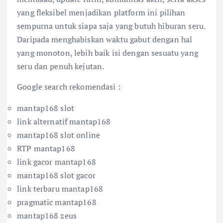
yang fleksibel menjadikan platform ini pilihan
sempurna untuk siapa saja yang butuh hiburan seru.
Daripada menghabiskan waktu gabut dengan hal
yang monoton, lebih baik isi dengan sesuatu yang
seru dan penuh kejutan.
Google search rekomendasi :
mantap168 slot
link alternatif mantap168
mantap168 slot online
RTP mantap168
link gacor mantap168
mantap168 slot gacor
link terbaru mantap168
pragmatic mantap168
mantap168 zeus