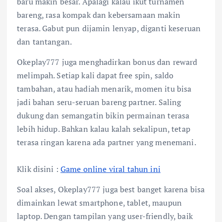
baru makin besar. Apalagi kalau ikut turnamen
bareng, rasa kompak dan kebersamaan makin
terasa. Gabut pun dijamin lenyap, diganti keseruan
dan tantangan.
Okeplay777 juga menghadirkan bonus dan reward
melimpah. Setiap kali dapat free spin, saldo
tambahan, atau hadiah menarik, momen itu bisa
jadi bahan seru-seruan bareng partner. Saling
dukung dan semangatin bikin permainan terasa
lebih hidup. Bahkan kalau kalah sekalipun, tetap
terasa ringan karena ada partner yang menemani.
Klik disini :
Game online viral tahun ini
Soal akses, Okeplay777 juga best banget karena bisa
dimainkan lewat smartphone, tablet, maupun
laptop. Dengan tampilan yang user-friendly, baik