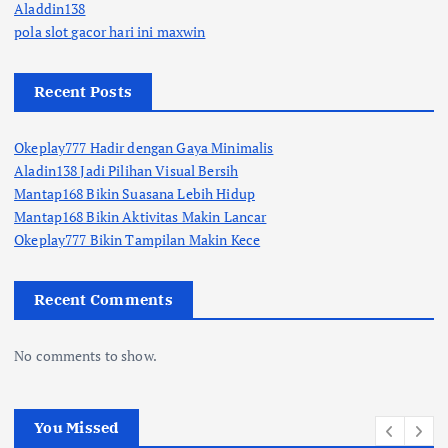
Aladdin138
pola slot gacor hari ini maxwin
Recent Posts
Okeplay777 Hadir dengan Gaya Minimalis
Aladin138 Jadi Pilihan Visual Bersih
Mantap168 Bikin Suasana Lebih Hidup
Mantap168 Bikin Aktivitas Makin Lancar
Okeplay777 Bikin Tampilan Makin Kece
Recent Comments
No comments to show.
You Missed