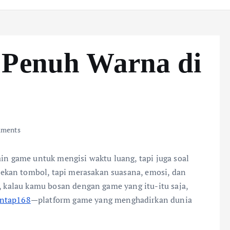
 Penuh Warna di
ments
ain game untuk mengisi waktu luang, tapi juga soal
kan tombol, tapi merasakan suasana, emosi, dan
h, kalau kamu bosan dengan game yang itu-itu saja,
ntap168
—platform game yang menghadirkan dunia