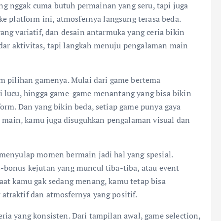
g nggak cuma butuh permainan yang seru, tapi juga
e platform ini, atmosfernya langsung terasa beda.
ng variatif, dan desain antarmuka yang ceria bikin
adar aktivitas, tapi langkah menuju pengalaman main
am pilihan gamenya. Mulai dari game bertema
i lucu, hingga game-game menantang yang bisa bikin
orm. Dan yang bikin beda, setiap game punya gaya
ma main, kamu juga disuguhkan pengalaman visual dan
 menyulap momen bermain jadi hal yang spesial.
-bonus kejutan yang muncul tiba-tiba, atau event
saat kamu gak sedang menang, kamu tetap bisa
traktif dan atmosfernya yang positif.
ia yang konsisten. Dari tampilan awal, game selection,