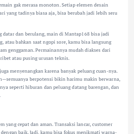
emain gak merasa monoton. Setiap elemen desain
yang tadinya biasa aja, bisa berubah jadi lebih seru
 datar dan berulang, main di Mantap168 bisa jadi
ng, atau bahkan saat ngopi sore, kamu bisa langsung
alam genggaman. Permainannya mudah diakses dari
ribet atau pusing urusan teknis.
juga menyenangkan karena banyak peluang cuan-nya.
tan—semuanya berpotensi bikin harimu makin berwarna,
sanya seperti hiburan dan peluang datang barengan, dan
.
m yang cepat dan aman. Transaksi lancar, customer
 dengan baik. Jadi, kamu bisa fokus menikmati warna-