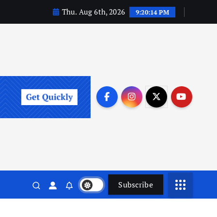
Thu. Aug 6th, 2026
9:20:15 PM
Subscribe