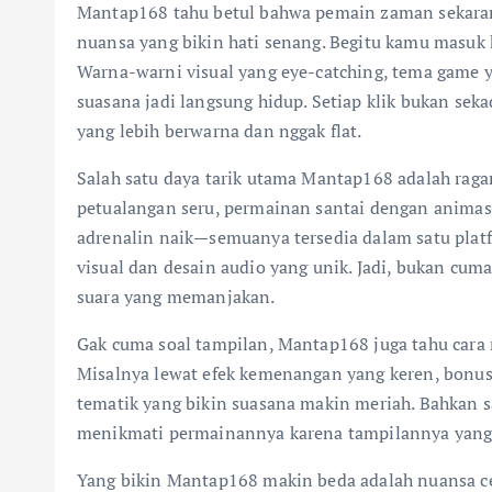
Mantap168 tahu betul bahwa pemain zaman sekaran
nuansa yang bikin hati senang. Begitu kamu masuk k
Warna-warni visual yang eye-catching, tema game ya
suasana jadi langsung hidup. Setiap klik bukan sek
yang lebih berwarna dan nggak flat.
Salah satu daya tarik utama Mantap168 adalah rag
petualangan seru, permainan santai dengan animas
adrenalin naik—semuanya tersedia dalam satu platf
visual dan desain audio yang unik. Jadi, bukan cu
suara yang memanjakan.
Gak cuma soal tampilan, Mantap168 juga tahu cara
Misalnya lewat efek kemenangan yang keren, bonus
tematik yang bikin suasana makin meriah. Bahkan 
menikmati permainannya karena tampilannya yang a
Yang bikin Mantap168 makin beda adalah nuansa cer