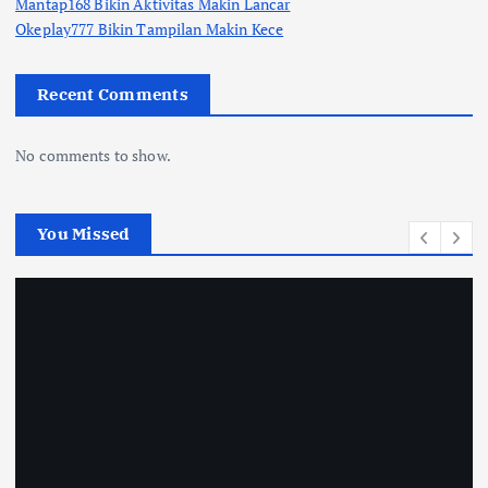
Mantap168 Bikin Aktivitas Makin Lancar
Okeplay777 Bikin Tampilan Makin Kece
Recent Comments
No comments to show.
You Missed