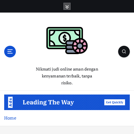
S
k
i
p
t
o
c
o
n
t
Nikmati judi online aman dengan
e
kenyamanan terbaik, tanpa
n
risiko.
t
Home