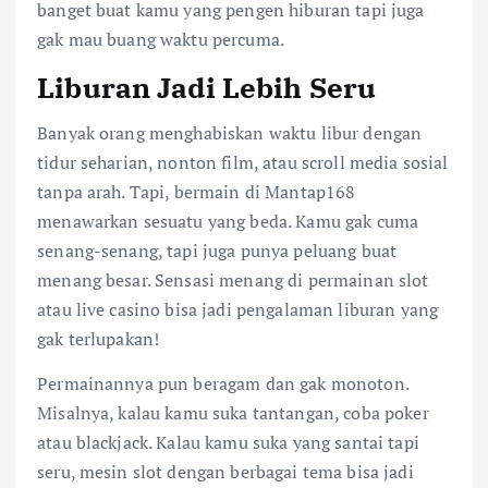
banget buat kamu yang pengen hiburan tapi juga
gak mau buang waktu percuma.
Liburan Jadi Lebih Seru
Banyak orang menghabiskan waktu libur dengan
tidur seharian, nonton film, atau scroll media sosial
tanpa arah. Tapi, bermain di Mantap168
menawarkan sesuatu yang beda. Kamu gak cuma
senang-senang, tapi juga punya peluang buat
menang besar. Sensasi menang di permainan slot
atau live casino bisa jadi pengalaman liburan yang
gak terlupakan!
Permainannya pun beragam dan gak monoton.
Misalnya, kalau kamu suka tantangan, coba poker
atau blackjack. Kalau kamu suka yang santai tapi
seru, mesin slot dengan berbagai tema bisa jadi