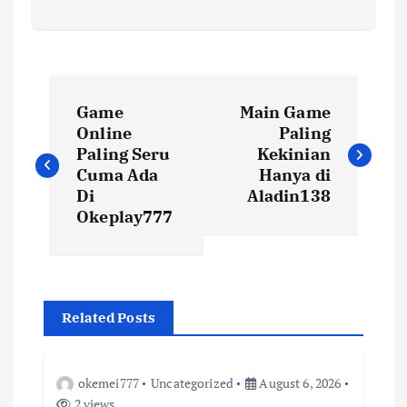
P
Game
Main Game
o
Online
Paling
Paling Seru
Kekinian
s
Cuma Ada
Hanya di
Di
Aladin138
t
Okeplay777
n
a
Related Posts
v
okemei777
Uncategorized
August 6, 2026
2 views