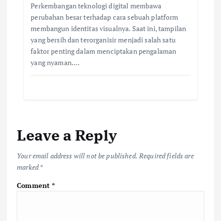
Perkembangan teknologi digital membawa
perubahan besar terhadap cara sebuah platform
membangun identitas visualnya. Saat ini, tampilan
yang bersih dan terorganisir menjadi salah satu
faktor penting dalam menciptakan pengalaman
yang nyaman.…
Leave a Reply
Your email address will not be published.
Required fields are
marked
*
Comment
*