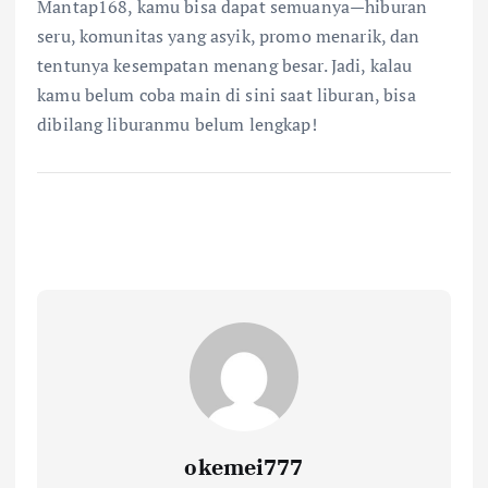
Mantap168, kamu bisa dapat semuanya—hiburan
seru, komunitas yang asyik, promo menarik, dan
tentunya kesempatan menang besar. Jadi, kalau
kamu belum coba main di sini saat liburan, bisa
dibilang liburanmu belum lengkap!
okemei777