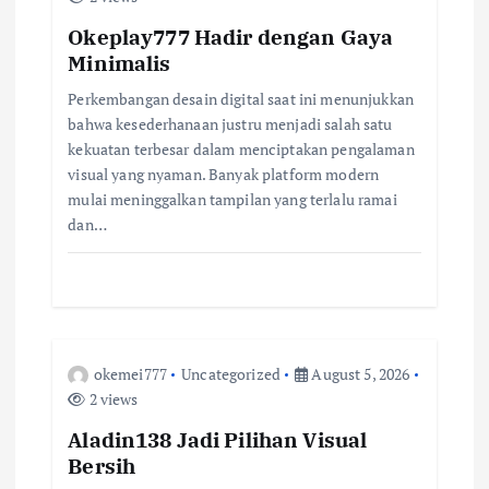
i
Okeplay777 Hadir dengan Gaya
g
Minimalis
a
Perkembangan desain digital saat ini menunjukkan
bahwa kesederhanaan justru menjadi salah satu
t
kekuatan terbesar dalam menciptakan pengalaman
visual yang nyaman. Banyak platform modern
i
mulai meninggalkan tampilan yang terlalu ramai
dan…
o
n
okemei777
Uncategorized
August 5, 2026
2 views
Aladin138 Jadi Pilihan Visual
Bersih