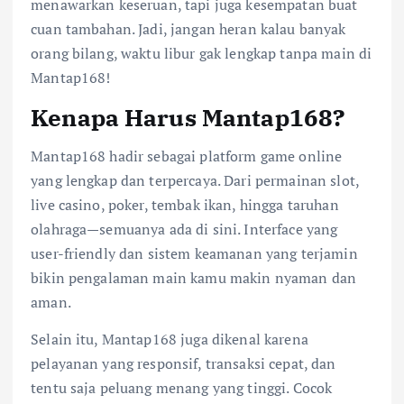
menawarkan keseruan, tapi juga kesempatan buat
cuan tambahan. Jadi, jangan heran kalau banyak
orang bilang, waktu libur gak lengkap tanpa main di
Mantap168!
Kenapa Harus Mantap168?
Mantap168 hadir sebagai platform game online
yang lengkap dan terpercaya. Dari permainan slot,
live casino, poker, tembak ikan, hingga taruhan
olahraga—semuanya ada di sini. Interface yang
user-friendly dan sistem keamanan yang terjamin
bikin pengalaman main kamu makin nyaman dan
aman.
Selain itu, Mantap168 juga dikenal karena
pelayanan yang responsif, transaksi cepat, dan
tentu saja peluang menang yang tinggi. Cocok