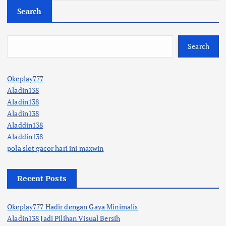
Search
Search
Okeplay777
Aladin138
Aladin138
Aladin138
Aladdin138
Aladdin138
pola slot gacor hari ini maxwin
Recent Posts
Okeplay777 Hadir dengan Gaya Minimalis
Aladin138 Jadi Pilihan Visual Bersih