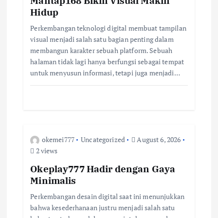
Mantap168 Bikin Visual Makin
Hidup
g
Perkembangan teknologi digital membuat tampilan
a
visual menjadi salah satu bagian penting dalam
membangun karakter sebuah platform. Sebuah
t
halaman tidak lagi hanya berfungsi sebagai tempat
untuk menyusun informasi, tetapi juga menjadi…
i
o
n
okemei777
Uncategorized
August 6, 2026
2 views
Okeplay777 Hadir dengan Gaya
Minimalis
Perkembangan desain digital saat ini menunjukkan
bahwa kesederhanaan justru menjadi salah satu