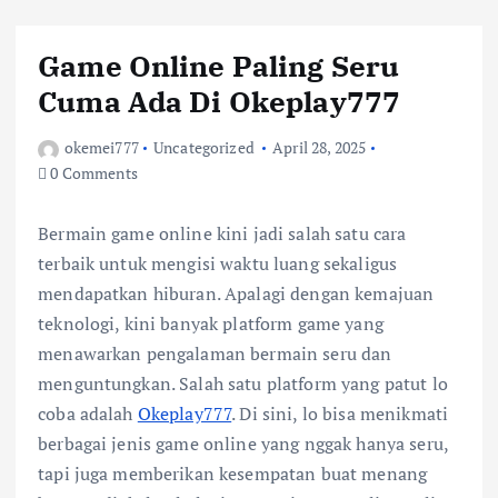
Game Online Paling Seru
Cuma Ada Di Okeplay777
okemei777
Uncategorized
April 28, 2025
0 Comments
Bermain game online kini jadi salah satu cara
terbaik untuk mengisi waktu luang sekaligus
mendapatkan hiburan. Apalagi dengan kemajuan
teknologi, kini banyak platform game yang
menawarkan pengalaman bermain seru dan
menguntungkan. Salah satu platform yang patut lo
coba adalah
Okeplay777
. Di sini, lo bisa menikmati
berbagai jenis game online yang nggak hanya seru,
tapi juga memberikan kesempatan buat menang