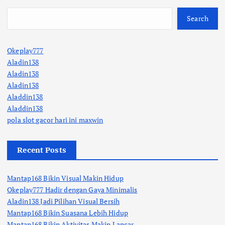
Search
Okeplay777
Aladin138
Aladin138
Aladin138
Aladdin138
Aladdin138
pola slot gacor hari ini maxwin
Recent Posts
Mantap168 Bikin Visual Makin Hidup
Okeplay777 Hadir dengan Gaya Minimalis
Aladin138 Jadi Pilihan Visual Bersih
Mantap168 Bikin Suasana Lebih Hidup
Mantap168 Bikin Aktivitas Makin Lancar