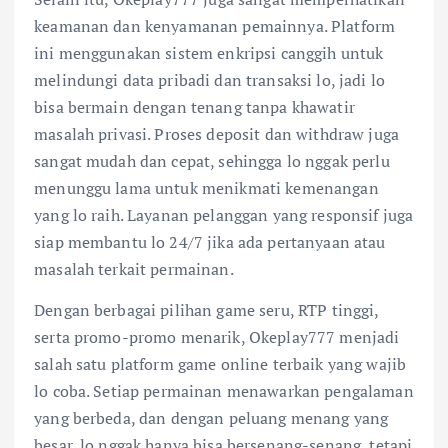
keamanan dan kenyamanan pemainnya. Platform
ini menggunakan sistem enkripsi canggih untuk
melindungi data pribadi dan transaksi lo, jadi lo
bisa bermain dengan tenang tanpa khawatir
masalah privasi. Proses deposit dan withdraw juga
sangat mudah dan cepat, sehingga lo nggak perlu
menunggu lama untuk menikmati kemenangan
yang lo raih. Layanan pelanggan yang responsif juga
siap membantu lo 24/7 jika ada pertanyaan atau
masalah terkait permainan.
Dengan berbagai pilihan game seru, RTP tinggi,
serta promo-promo menarik, Okeplay777 menjadi
salah satu platform game online terbaik yang wajib
lo coba. Setiap permainan menawarkan pengalaman
yang berbeda, dan dengan peluang menang yang
besar, lo nggak hanya bisa bersenang-senang, tetapi