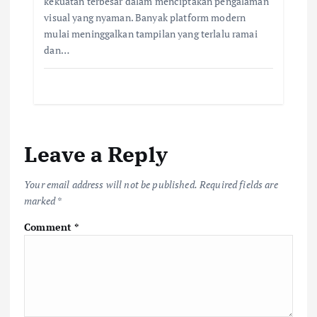
kekuatan terbesar dalam menciptakan pengalaman
visual yang nyaman. Banyak platform modern
mulai meninggalkan tampilan yang terlalu ramai
dan…
Leave a Reply
Your email address will not be published.
Required fields are
marked
*
Comment
*