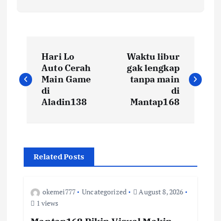
P
Hari Lo
Waktu libur
o
Auto Cerah
gak lengkap
Main Game
tanpa main
s
di
di
Aladin138
Mantap168
t
n
Related Posts
a
v
okemei777
Uncategorized
August 8, 2026
1 views
i