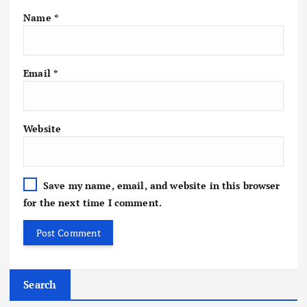
Name
*
Email
*
Website
Save my name, email, and website in this browser
for the next time I comment.
Search