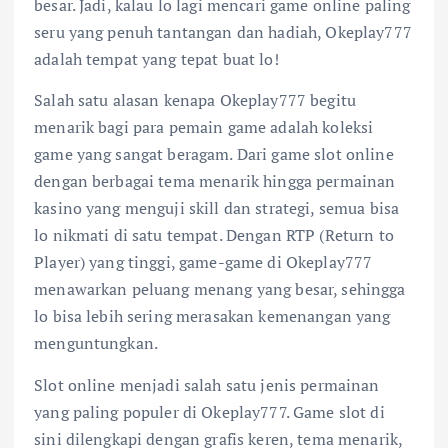
besar. Jadi, kalau lo lagi mencari game online paling
seru yang penuh tantangan dan hadiah, Okeplay777
adalah tempat yang tepat buat lo!
Salah satu alasan kenapa Okeplay777 begitu
menarik bagi para pemain game adalah koleksi
game yang sangat beragam. Dari game slot online
dengan berbagai tema menarik hingga permainan
kasino yang menguji skill dan strategi, semua bisa
lo nikmati di satu tempat. Dengan RTP (Return to
Player) yang tinggi, game-game di Okeplay777
menawarkan peluang menang yang besar, sehingga
lo bisa lebih sering merasakan kemenangan yang
menguntungkan.
Slot online menjadi salah satu jenis permainan
yang paling populer di Okeplay777. Game slot di
sini dilengkapi dengan grafis keren, tema menarik,