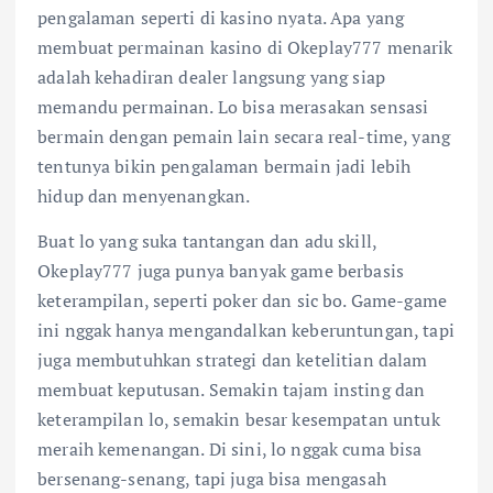
pengalaman seperti di kasino nyata. Apa yang
membuat permainan kasino di Okeplay777 menarik
adalah kehadiran dealer langsung yang siap
memandu permainan. Lo bisa merasakan sensasi
bermain dengan pemain lain secara real-time, yang
tentunya bikin pengalaman bermain jadi lebih
hidup dan menyenangkan.
Buat lo yang suka tantangan dan adu skill,
Okeplay777 juga punya banyak game berbasis
keterampilan, seperti poker dan sic bo. Game-game
ini nggak hanya mengandalkan keberuntungan, tapi
juga membutuhkan strategi dan ketelitian dalam
membuat keputusan. Semakin tajam insting dan
keterampilan lo, semakin besar kesempatan untuk
meraih kemenangan. Di sini, lo nggak cuma bisa
bersenang-senang, tapi juga bisa mengasah