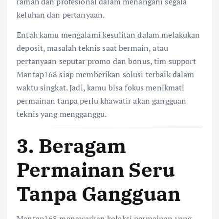
ramah dan profesional dalam menangani segala
keluhan dan pertanyaan.
Entah kamu mengalami kesulitan dalam melakukan
deposit, masalah teknis saat bermain, atau
pertanyaan seputar promo dan bonus, tim support
Mantap168 siap memberikan solusi terbaik dalam
waktu singkat. Jadi, kamu bisa fokus menikmati
permainan tanpa perlu khawatir akan gangguan
teknis yang mengganggu.
3.
Beragam
Permainan Seru
Tanpa Gangguan
Mantap168 menawarkan koleksi permainan yang