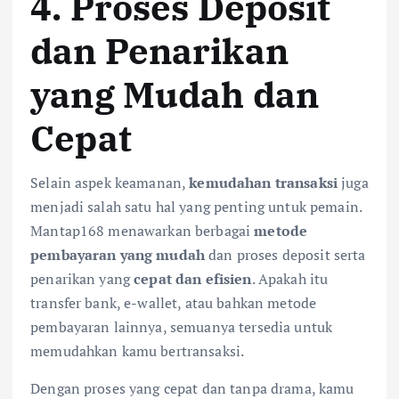
4.
Proses Deposit
dan Penarikan
yang Mudah dan
Cepat
Selain aspek keamanan,
kemudahan transaksi
juga
menjadi salah satu hal yang penting untuk pemain.
Mantap168 menawarkan berbagai
metode
pembayaran yang mudah
dan proses deposit serta
penarikan yang
cepat dan efisien
. Apakah itu
transfer bank, e-wallet, atau bahkan metode
pembayaran lainnya, semuanya tersedia untuk
memudahkan kamu bertransaksi.
Dengan proses yang cepat dan tanpa drama, kamu