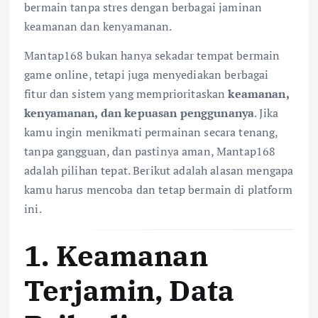
bermain tanpa stres dengan berbagai jaminan
keamanan dan kenyamanan.
Mantap168 bukan hanya sekadar tempat bermain
game online, tetapi juga menyediakan berbagai
fitur dan sistem yang memprioritaskan
keamanan,
kenyamanan, dan kepuasan penggunanya
. Jika
kamu ingin menikmati permainan secara tenang,
tanpa gangguan, dan pastinya aman, Mantap168
adalah pilihan tepat. Berikut adalah alasan mengapa
kamu harus mencoba dan tetap bermain di platform
ini.
1.
Keamanan
Terjamin, Data