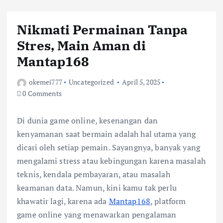
Nikmati Permainan Tanpa
Stres, Main Aman di
Mantap168
okemei777
Uncategorized
April 5, 2025
0 Comments
Di dunia game online, kesenangan dan
kenyamanan saat bermain adalah hal utama yang
dicari oleh setiap pemain. Sayangnya, banyak yang
mengalami stress atau kebingungan karena masalah
teknis, kendala pembayaran, atau masalah
keamanan data. Namun, kini kamu tak perlu
khawatir lagi, karena ada
Mantap168
, platform
game online yang menawarkan pengalaman