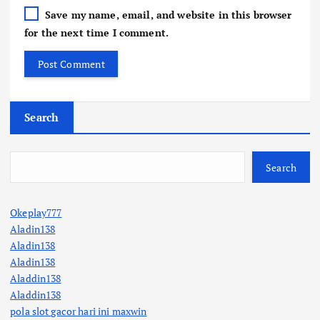
Save my name, email, and website in this browser
for the next time I comment.
Search
Search
Okeplay777
Aladin138
Aladin138
Aladin138
Aladdin138
Aladdin138
pola slot gacor hari ini maxwin