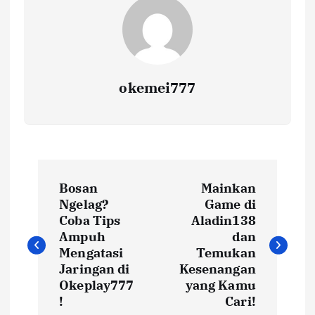
okemei777
P
Bosan
Mainkan
o
Ngelag?
Game di
Coba Tips
Aladin138
s
Ampuh
dan
Mengatasi
Temukan
t
Jaringan di
Kesenangan
Okeplay777
yang Kamu
!
Cari!
n