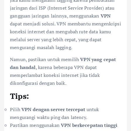
jaringan dari ISP (Internet Service Provider) atau
gangguan jaringan lainnya, menggunakan
VPN
dapat menjadi solusi. VPN membantu mengenkripsi
koneksi internet dan mengubah rute data kamu
melalui server yang lebih cepat, yang dapat
mengurangi masalah lagging.
Namun, pastikan untuk memilih
VPN yang cepat
dan handal
, karena beberapa VPN dapat
memperlambat koneksi internet jika tidak
dikonfigurasi dengan baik.
Tips:
Pilih
VPN dengan server tercepat
untuk
mengurangi waktu ping dan latency.
Pastikan menggunakan
VPN berkecepatan tinggi