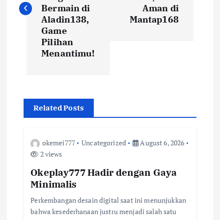
s
Bermain di
Aman di
t
Aladin138,
Mantap168
Game
Pilihan
n
Menantimu!
a
v
Related Posts
i
g
okemei777
Uncategorized
August 6, 2026
2 views
a
Okeplay777 Hadir dengan Gaya
Minimalis
t
Perkembangan desain digital saat ini menunjukkan
i
bahwa kesederhanaan justru menjadi salah satu