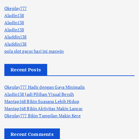
Okeplay777
Aladin138
Aladin138
Aladin138
Aladdin138
Aladdin138
pola slot gacor hari ini maxwin
Recent Posts
Okeplay777 Hadir dengan Gaya Minimalis
Aladin138 Jadi Pilihan Visual Bersih
Mantap168 Bikin Suasana Lebih Hidup
Mantap168 Bikin Aktivitas Makin Lancar
Okeplay777 Bikin Tampilan Makin Kece
Recent Comments