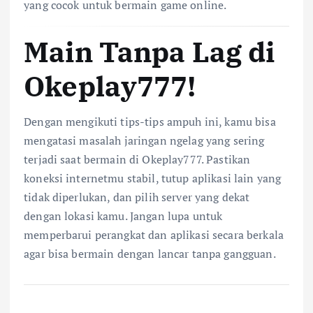
yang cocok untuk bermain game online.
Main Tanpa Lag di
Okeplay777!
Dengan mengikuti tips-tips ampuh ini, kamu bisa
mengatasi masalah jaringan ngelag yang sering
terjadi saat bermain di Okeplay777. Pastikan
koneksi internetmu stabil, tutup aplikasi lain yang
tidak diperlukan, dan pilih server yang dekat
dengan lokasi kamu. Jangan lupa untuk
memperbarui perangkat dan aplikasi secara berkala
agar bisa bermain dengan lancar tanpa gangguan.