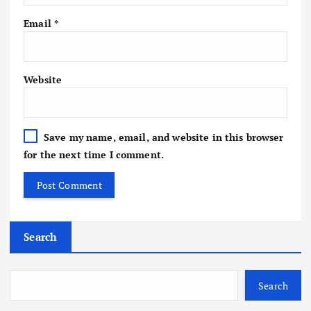
Email
*
Website
Save my name, email, and website in this browser
for the next time I comment.
Search
Search