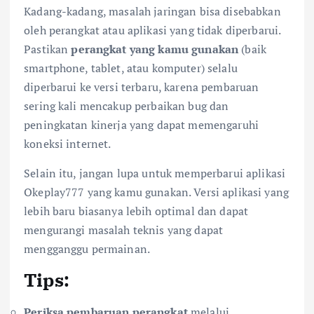
Kadang-kadang, masalah jaringan bisa disebabkan
oleh perangkat atau aplikasi yang tidak diperbarui.
Pastikan
perangkat yang kamu gunakan
(baik
smartphone, tablet, atau komputer) selalu
diperbarui ke versi terbaru, karena pembaruan
sering kali mencakup perbaikan bug dan
peningkatan kinerja yang dapat memengaruhi
koneksi internet.
Selain itu, jangan lupa untuk memperbarui aplikasi
Okeplay777 yang kamu gunakan. Versi aplikasi yang
lebih baru biasanya lebih optimal dan dapat
mengurangi masalah teknis yang dapat
mengganggu permainan.
Tips:
Periksa pembaruan perangkat
melalui