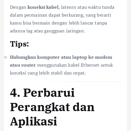
Dengan
koneksi kabel
, latency atau waktu tunda
dalam permainan dapat berkurang, yang berarti
kamu bisa bermain dengan lebih lancar tanpa
adanya lag atau gangguan jaringan.
Tips:
Hubungkan komputer atau laptop ke modem
atau router
menggunakan kabel Ethernet untuk
koneksi yang lebih stabil dan cepat.
4. Perbarui
Perangkat dan
Aplikasi