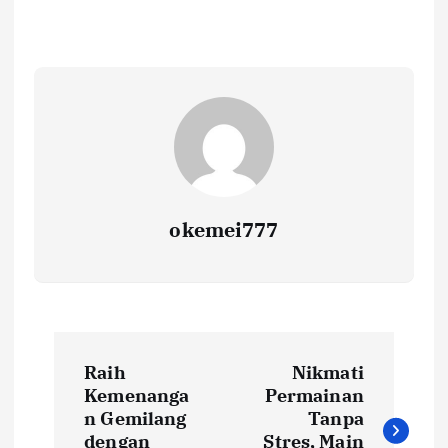
okemei777
P
Raih
Nikmati
o
Kemenanga
Permainan
n Gemilang
Tanpa
dengan
Stres, Main