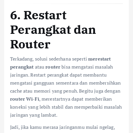
6. Restart
Perangkat dan
Router
Terkadang, solusi sederhana seperti
merestart
perangkat
atau
router
bisa mengatasi masalah
jaringan. Restart perangkat dapat membantu
mengatasi gangguan sementara dan membersihkan
cache atau memori yang penuh. Begitu juga dengan
router Wi-Fi
, merestartnya dapat memberikan
koneksi yang lebih stabil dan memperbaiki masalah
jaringan yang lambat.
Jadi, jika kamu merasa jaringanmu mulai ngelag,