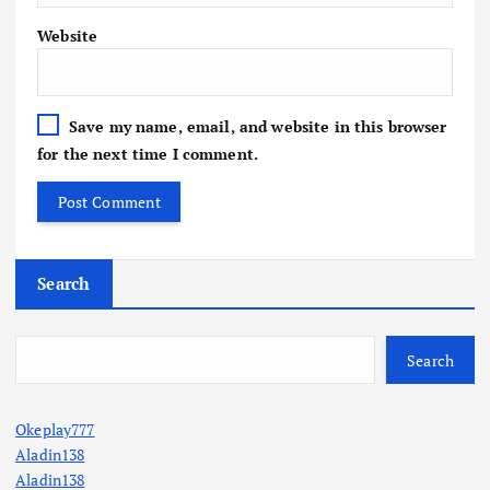
Website
Save my name, email, and website in this browser
for the next time I comment.
Search
Search
Okeplay777
Aladin138
Aladin138