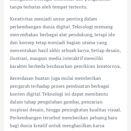
tanpa terbatas oleh tempat tertentu.
Kreativitas menjadi unsur penting dalam
perkembangan dunia digital. Teknologi memang
menyediakan berbagai alat pendukung, tetapi ide
dan konsep tetap menjadi bagian utama yang
menentukan hasil akhir sebuah karya. Setiap desain,
ilustrasi, maupun media interaktif memiliki
karakter berbeda berdasarkan pemikiran kreatornya.
Kecerdasan buatan juga mulai memberikan
pengaruh terhadap proses pembuatan berbagai
konten digital. Teknologi ini dapat membantu
dalam tahap pengolahan gambar, pencarian
inspirasi desain, hingga peningkatan kualitas visual.
Perkembangan tersebut memberikan peluang baru
bagi dunia kreatif untuk menghasilkan karya