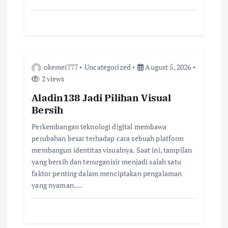
i
o
n
okemei777
Uncategorized
August 5, 2026
2 views
Aladin138 Jadi Pilihan Visual
Bersih
Perkembangan teknologi digital membawa
perubahan besar terhadap cara sebuah platform
membangun identitas visualnya. Saat ini, tampilan
yang bersih dan terorganisir menjadi salah satu
faktor penting dalam menciptakan pengalaman
yang nyaman.…