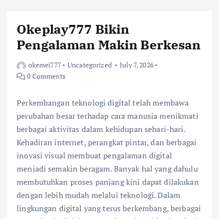
Okeplay777 Bikin
Pengalaman Makin Berkesan
okemei777
Uncategorized
July 7, 2026
0 Comments
Perkembangan teknologi digital telah membawa
perubahan besar terhadap cara manusia menikmati
berbagai aktivitas dalam kehidupan sehari-hari.
Kehadiran internet, perangkat pintar, dan berbagai
inovasi visual membuat pengalaman digital
menjadi semakin beragam. Banyak hal yang dahulu
membutuhkan proses panjang kini dapat dilakukan
dengan lebih mudah melalui teknologi. Dalam
lingkungan digital yang terus berkembang, berbagai