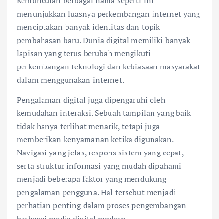
Kemunculan berbagai nama seperti ini
menunjukkan luasnya perkembangan internet yang
menciptakan banyak identitas dan topik
pembahasan baru. Dunia digital memiliki banyak
lapisan yang terus berubah mengikuti
perkembangan teknologi dan kebiasaan masyarakat
dalam menggunakan internet.
Pengalaman digital juga dipengaruhi oleh
kemudahan interaksi. Sebuah tampilan yang baik
tidak hanya terlihat menarik, tetapi juga
memberikan kenyamanan ketika digunakan.
Navigasi yang jelas, respons sistem yang cepat,
serta struktur informasi yang mudah dipahami
menjadi beberapa faktor yang mendukung
pengalaman pengguna. Hal tersebut menjadi
perhatian penting dalam proses pengembangan
berbagai media digital modern.