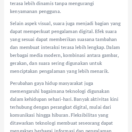
terasa lebih dinamis tanpa mengurangi
kenyamanan pengguna.
Selain aspek visual, suara juga menjadi bagian yang
dapat memperkuat pengalaman digital. Efek suara
yang sesuai dapat memberikan suasana tambahan
dan membuat interaksi terasa lebih lengkap. Dalam
berbagai media modern, kombinasi antara gambar,
gerakan, dan suara sering digunakan untuk
menciptakan pengalaman yang lebih menarik.
Perubahan gaya hidup masyarakat juga
memengaruhi bagaimana teknologi digunakan
dalam kehidupan sehari-hari. Banyak aktivitas kini
terhubung dengan perangkat digital, mulai dari
komunikasi hingga hiburan. Fleksibilitas yang
ditawarkan teknologi membuat seseorang dapat
mengakses berbagai informasi dan pengalaman