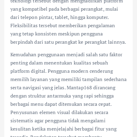
teknologi tersebut dengan menghadirkan platform
yang kompatibel pada berbagai perangkat, mulai
dari telepon pintar, tablet, hingga komputer.
Fleksibilitas tersebut memberikan pengalaman
yang tetap konsisten meskipun pengguna
berpindah dari satu perangkat ke perangkat lainnya.
Kemudahan penggunaan menjadi salah satu faktor
penting dalam menentukan kualitas sebuah
platform digital. Pengguna modern cenderung
memilih layanan yang memiliki tampilan sederhana
serta navigasi yang jelas. Mantap168 dirancang
dengan struktur antarmuka yang rapi sehingga
berbagai menu dapat ditemukan secara cepat.
Penyusunan elemen visual dilakukan secara
sistematis agar pengguna tidak mengalami
kesulitan ketika menjelajahi berbagai fitur yang
tersedia. Pendekatan tersebut membantu