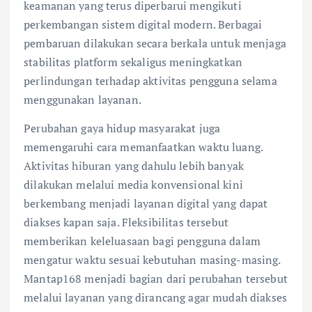
keamanan yang terus diperbarui mengikuti
perkembangan sistem digital modern. Berbagai
pembaruan dilakukan secara berkala untuk menjaga
stabilitas platform sekaligus meningkatkan
perlindungan terhadap aktivitas pengguna selama
menggunakan layanan.
Perubahan gaya hidup masyarakat juga
memengaruhi cara memanfaatkan waktu luang.
Aktivitas hiburan yang dahulu lebih banyak
dilakukan melalui media konvensional kini
berkembang menjadi layanan digital yang dapat
diakses kapan saja. Fleksibilitas tersebut
memberikan keleluasaan bagi pengguna dalam
mengatur waktu sesuai kebutuhan masing-masing.
Mantap168 menjadi bagian dari perubahan tersebut
melalui layanan yang dirancang agar mudah diakses