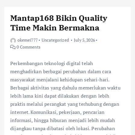
Mantap168 Bikin Quality
Time Makin Bermakna
okemei777
Uncategorized
July 5, 2026
0 Comments
Perkembangan teknologi digital telah
menghadirkan berbagai perubahan dalam cara
masyarakat menjalani kehidupan sehari-hari.
Berbagai aktivitas yang dahulu memerlukan waktu
lebih lama kini dapat dilakukan dengan lebih
praktis melalui perangkat yang terhubung dengan
internet. Komunikasi, pekerjaan, pencarian
informasi, hingga hiburan menjadi lebih mudah
dijangkau tanpa dibatasi oleh lokasi. Perubahan