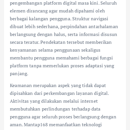
pengembangan platform digital masa kini. Seluruh
elemen dirancang agar mudah dipahami oleh
berbagai kalangan pengguna. Struktur navigasi
dibuat lebih sederhana, perpindahan antarhalaman
berlangsung dengan halus, serta informasi disusun
secara teratur. Pendekatan tersebut memberikan
kenyamanan selama penggunaan sekaligus
membantu pengguna memahami berbagai fungsi
platform tanpa memerlukan proses adaptasi yang
panjang.
Keamanan merupakan aspek yang tidak dapat
dipisahkan dari perkembangan layanan digital.
Aktivitas yang dilakukan melalui internet
membutuhkan perlindungan terhadap data
pengguna agar seluruh proses berlangsung dengan
aman. Mantap168 memanfaatkan teknologi