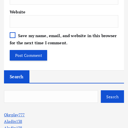
Website
Save my name, email, and website in this browser
for the next time I comment.
Search
Search
Okeplay777
Aladin138
Aladin138