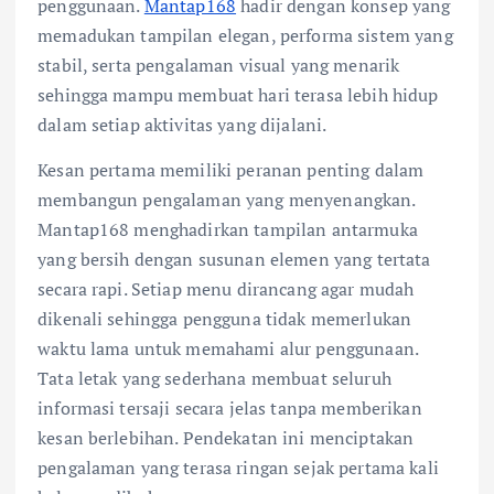
penggunaan.
Mantap168
hadir dengan konsep yang
memadukan tampilan elegan, performa sistem yang
stabil, serta pengalaman visual yang menarik
sehingga mampu membuat hari terasa lebih hidup
dalam setiap aktivitas yang dijalani.
Kesan pertama memiliki peranan penting dalam
membangun pengalaman yang menyenangkan.
Mantap168 menghadirkan tampilan antarmuka
yang bersih dengan susunan elemen yang tertata
secara rapi. Setiap menu dirancang agar mudah
dikenali sehingga pengguna tidak memerlukan
waktu lama untuk memahami alur penggunaan.
Tata letak yang sederhana membuat seluruh
informasi tersaji secara jelas tanpa memberikan
kesan berlebihan. Pendekatan ini menciptakan
pengalaman yang terasa ringan sejak pertama kali