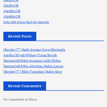
Aladin138
Aladdin138
Aladdin138
pola slot gacor hari ini maxwin
Recent Posts
Okeplay777 Hadir dengan Gaya Minimalis
Aladin138 Jadi Pilihan Visual Bersih
Mantap168 Bikin Suasana Lebih Hidup
Mantap168 Bikin Aktivitas Makin Lancar
Okeplay777 Bikin Tampilan Makin Kece
Recent Comments
No comments to show.