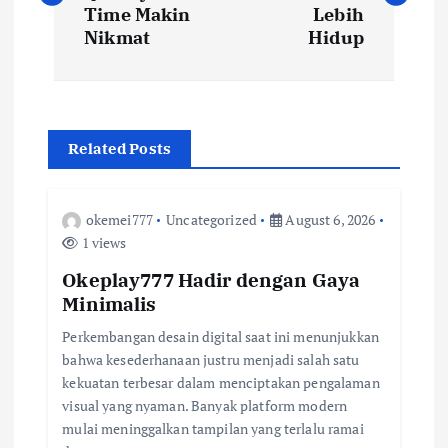
s
Time Makin
Lebih
Nikmat
Hidup
t
n
Related Posts
a
v
okemei777
Uncategorized
August 6, 2026
1 views
i
Okeplay777 Hadir dengan Gaya
Minimalis
g
Perkembangan desain digital saat ini menunjukkan
a
bahwa kesederhanaan justru menjadi salah satu
kekuatan terbesar dalam menciptakan pengalaman
t
visual yang nyaman. Banyak platform modern
mulai meninggalkan tampilan yang terlalu ramai