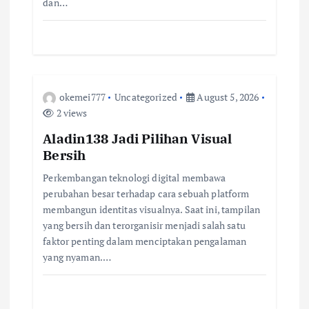
i
dan…
o
n
okemei777
Uncategorized
August 5, 2026
2 views
Aladin138 Jadi Pilihan Visual
Bersih
Perkembangan teknologi digital membawa
perubahan besar terhadap cara sebuah platform
membangun identitas visualnya. Saat ini, tampilan
yang bersih dan terorganisir menjadi salah satu
faktor penting dalam menciptakan pengalaman
yang nyaman.…