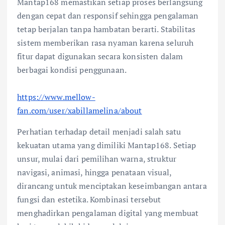
Mantap168 memastikan setiap proses berlangsung
dengan cepat dan responsif sehingga pengalaman
tetap berjalan tanpa hambatan berarti. Stabilitas
sistem memberikan rasa nyaman karena seluruh
fitur dapat digunakan secara konsisten dalam
berbagai kondisi penggunaan.
https://www.mellow-
fan.com/user/xabillamelina/about
Perhatian terhadap detail menjadi salah satu
kekuatan utama yang dimiliki Mantap168. Setiap
unsur, mulai dari pemilihan warna, struktur
navigasi, animasi, hingga penataan visual,
dirancang untuk menciptakan keseimbangan antara
fungsi dan estetika. Kombinasi tersebut
menghadirkan pengalaman digital yang membuat