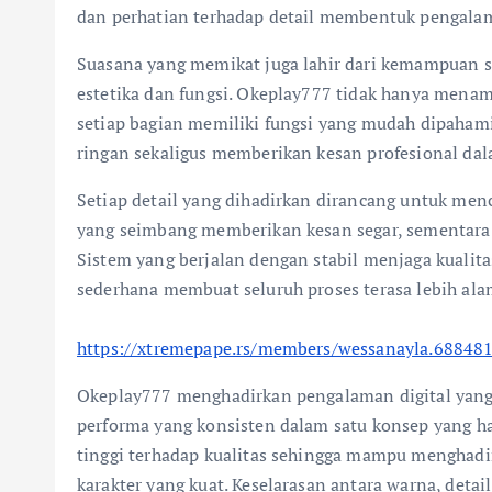
dan perhatian terhadap detail membentuk pengalam
Suasana yang memikat juga lahir dari kemampuan 
estetika dan fungsi. Okeplay777 tidak hanya menam
setiap bagian memiliki fungsi yang mudah dipaham
ringan sekaligus memberikan kesan profesional dala
Setiap detail yang dihadirkan dirancang untuk men
yang seimbang memberikan kesan segar, sementara 
Sistem yang berjalan dengan stabil menjaga kualit
sederhana membuat seluruh proses terasa lebih ala
https://xtremepape.rs/members/wessanayla.68848
Okeplay777 menghadirkan pengalaman digital yang
performa yang konsisten dalam satu konsep yang h
tinggi terhadap kualitas sehingga mampu menghad
karakter yang kuat. Keselarasan antara warna, deta