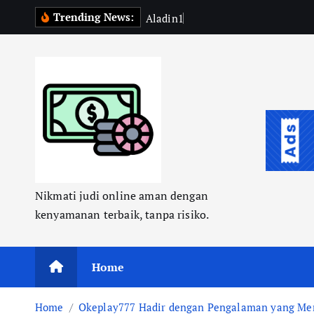
S
Trending News:
A
l
a
d
i
n
1
3
8
J
a
d
k
i
p
t
o
c
o
n
t
Nikmati judi online aman dengan
e
kenyamanan terbaik, tanpa risiko.
n
t
Home
Home
Okeplay777 Hadir dengan Pengalaman yang Me