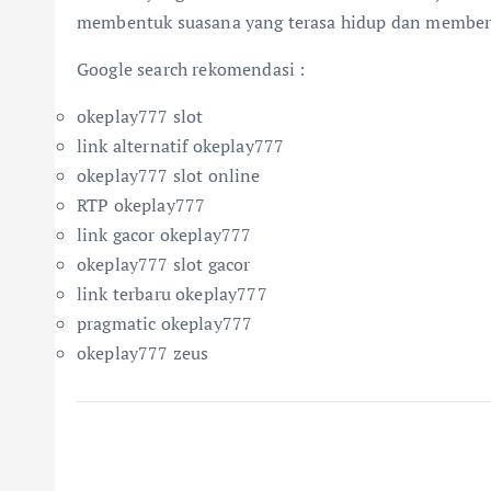
membentuk suasana yang terasa hidup dan member
Google search rekomendasi :
okeplay777 slot
link alternatif okeplay777
okeplay777 slot online
RTP okeplay777
link gacor okeplay777
okeplay777 slot gacor
link terbaru okeplay777
pragmatic okeplay777
okeplay777 zeus