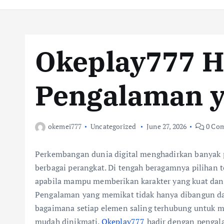
Okeplay777 H
Pengalaman 
okemei777
Uncategorized
June 27, 2026
0 Co
Perkembangan dunia digital menghadirkan banyak p
berbagai perangkat. Di tengah beragamnya pilihan t
apabila mampu memberikan karakter yang kuat da
Pengalaman yang memikat tidak hanya dibangun dari
bagaimana setiap elemen saling terhubung untuk 
mudah dinikmati.
Okeplay777
hadir dengan pengal