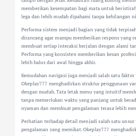
tampil dengan jelas. Kehadiran ruang kosong mem
memberikan kesempatan bagi mata untuk beristirah
lega dan lebih mudah dipahami tanpa kehilangan nil
Performa sistem menjadi bagian yang tidak terpisa
dirancang agar mampu memberikan respons yang cepa
membuat setiap interaksi berjalan dengan alami 
Performa yang konsisten memberikan kesan profes
lebih halus dari awal hingga akhir.
Kemudahan navigasi juga menjadi salah satu faktor
Okeplay777 menghadirkan struktur penggunaan yan
dengan mudah. Tata letak menu yang intuitif memb
tanpa memerlukan waktu yang panjang untuk berad
nyaman dan membuat pengalaman terasa lebih me
Perhatian terhadap detail menjadi salah satu uns
pengalaman yang memikat. Okeplay777 menghadirkan