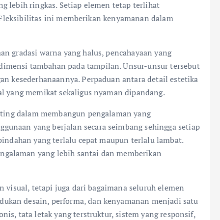
 lebih ringkas. Setiap elemen tetap terlihat
a. Fleksibilitas ini memberikan kenyamanan dalam
aan gradasi warna yang halus, pencahayaan yang
imensi tambahan pada tampilan. Unsur-unsur tersebut
gan kesederhanaannya. Perpaduan antara detail estetika
ual yang memikat sekaligus nyaman dipandang.
penting dalam membangun pengalaman yang
gunaan yang berjalan secara seimbang sehingga setiap
pindahan yang terlalu cepat maupun terlalu lambat.
ngalaman yang lebih santai dan memberikan
n visual, tetapi juga dari bagaimana seluruh elemen
dukan desain, performa, dan kenyamanan menjadi satu
s, tata letak yang terstruktur, sistem yang responsif,