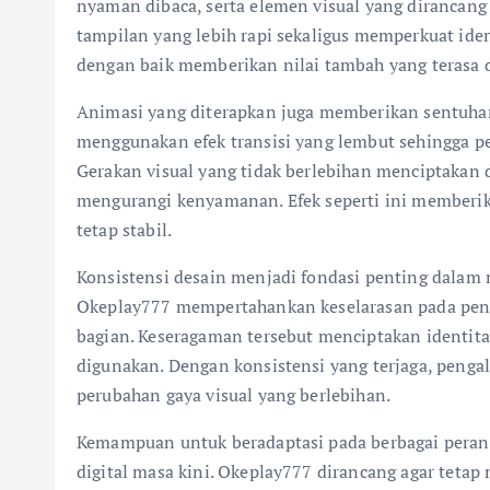
nyaman dibaca, serta elemen visual yang dirancang
tampilan yang lebih rapi sekaligus memperkuat iden
dengan baik memberikan nilai tambah yang terasa d
Animasi yang diterapkan juga memberikan sentuh
menggunakan efek transisi yang lembut sehingga pe
Gerakan visual yang tidak berlebihan menciptakan
mengurangi kenyamanan. Efek seperti ini memberi
tetap stabil.
Konsistensi desain menjadi fondasi penting dalam
Okeplay777 mempertahankan keselarasan pada penggu
bagian. Keseragaman tersebut menciptakan identitas
digunakan. Dengan konsistensi yang terjaga, pengal
perubahan gaya visual yang berlebihan.
Kemampuan untuk beradaptasi pada berbagai peran
digital masa kini. Okeplay777 dirancang agar teta