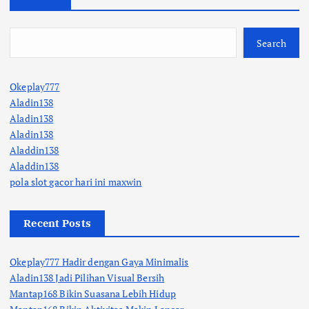
Search
Okeplay777
Aladin138
Aladin138
Aladin138
Aladdin138
Aladdin138
pola slot gacor hari ini maxwin
Recent Posts
Okeplay777 Hadir dengan Gaya Minimalis
Aladin138 Jadi Pilihan Visual Bersih
Mantap168 Bikin Suasana Lebih Hidup