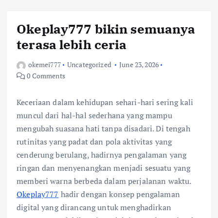
Okeplay777 bikin semuanya
terasa lebih ceria
okemei777
Uncategorized
June 23, 2026
0 Comments
Keceriaan dalam kehidupan sehari-hari sering kali
muncul dari hal-hal sederhana yang mampu
mengubah suasana hati tanpa disadari. Di tengah
rutinitas yang padat dan pola aktivitas yang
cenderung berulang, hadirnya pengalaman yang
ringan dan menyenangkan menjadi sesuatu yang
memberi warna berbeda dalam perjalanan waktu.
Okeplay777
hadir dengan konsep pengalaman
digital yang dirancang untuk menghadirkan