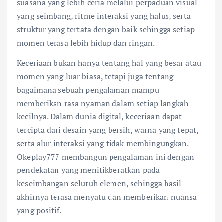
suasana yang lebih ceria melalui perpaduan visual
yang seimbang, ritme interaksi yang halus, serta
struktur yang tertata dengan baik sehingga setiap
momen terasa lebih hidup dan ringan.
Keceriaan bukan hanya tentang hal yang besar atau
momen yang luar biasa, tetapi juga tentang
bagaimana sebuah pengalaman mampu
memberikan rasa nyaman dalam setiap langkah
kecilnya. Dalam dunia digital, keceriaan dapat
tercipta dari desain yang bersih, warna yang tepat,
serta alur interaksi yang tidak membingungkan.
Okeplay777 membangun pengalaman ini dengan
pendekatan yang menitikberatkan pada
keseimbangan seluruh elemen, sehingga hasil
akhirnya terasa menyatu dan memberikan nuansa
yang positif.