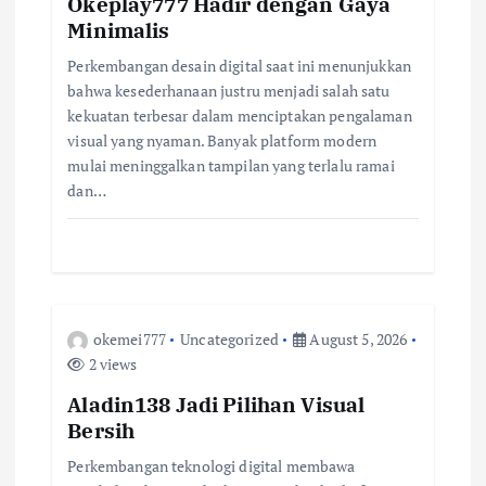
Okeplay777 Hadir dengan Gaya
Minimalis
a
Perkembangan desain digital saat ini menunjukkan
t
bahwa kesederhanaan justru menjadi salah satu
kekuatan terbesar dalam menciptakan pengalaman
i
visual yang nyaman. Banyak platform modern
mulai meninggalkan tampilan yang terlalu ramai
dan…
o
n
okemei777
Uncategorized
August 5, 2026
2 views
Aladin138 Jadi Pilihan Visual
Bersih
Perkembangan teknologi digital membawa