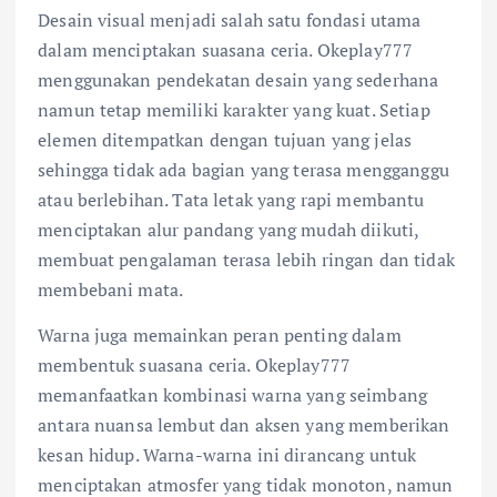
Desain visual menjadi salah satu fondasi utama
dalam menciptakan suasana ceria. Okeplay777
menggunakan pendekatan desain yang sederhana
namun tetap memiliki karakter yang kuat. Setiap
elemen ditempatkan dengan tujuan yang jelas
sehingga tidak ada bagian yang terasa mengganggu
atau berlebihan. Tata letak yang rapi membantu
menciptakan alur pandang yang mudah diikuti,
membuat pengalaman terasa lebih ringan dan tidak
membebani mata.
Warna juga memainkan peran penting dalam
membentuk suasana ceria. Okeplay777
memanfaatkan kombinasi warna yang seimbang
antara nuansa lembut dan aksen yang memberikan
kesan hidup. Warna-warna ini dirancang untuk
menciptakan atmosfer yang tidak monoton, namun