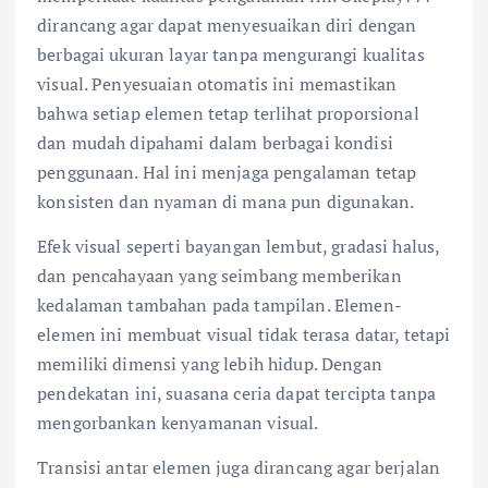
dirancang agar dapat menyesuaikan diri dengan
berbagai ukuran layar tanpa mengurangi kualitas
visual. Penyesuaian otomatis ini memastikan
bahwa setiap elemen tetap terlihat proporsional
dan mudah dipahami dalam berbagai kondisi
penggunaan. Hal ini menjaga pengalaman tetap
konsisten dan nyaman di mana pun digunakan.
Efek visual seperti bayangan lembut, gradasi halus,
dan pencahayaan yang seimbang memberikan
kedalaman tambahan pada tampilan. Elemen-
elemen ini membuat visual tidak terasa datar, tetapi
memiliki dimensi yang lebih hidup. Dengan
pendekatan ini, suasana ceria dapat tercipta tanpa
mengorbankan kenyamanan visual.
Transisi antar elemen juga dirancang agar berjalan