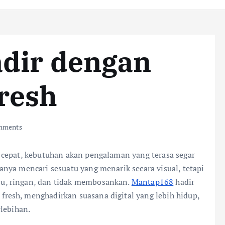
dir dengan
resh
mments
 cepat, kebutuhan akan pengalaman yang terasa segar
nya mencari sesuatu yang menarik secara visual, tetapi
u, ringan, dan tidak membosankan.
Mantap168
hadir
esh, menghadirkan suasana digital yang lebih hidup,
lebihan.