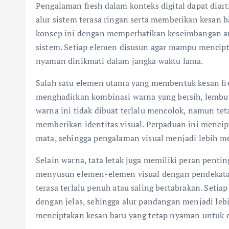
Pengalaman fresh dalam konteks digital dapat diart
alur sistem terasa ringan serta memberikan kesan
konsep ini dengan memperhatikan keseimbangan antar
sistem. Setiap elemen disusun agar mampu mencip
nyaman dinikmati dalam jangka waktu lama.
Salah satu elemen utama yang membentuk kesan fr
menghadirkan kombinasi warna yang bersih, lembut
warna ini tidak dibuat terlalu mencolok, namun tet
memberikan identitas visual. Perpaduan ini menci
mata, sehingga pengalaman visual menjadi lebih 
Selain warna, tata letak juga memiliki peran pent
menyusun elemen-elemen visual dengan pendekatan 
terasa terlalu penuh atau saling bertabrakan. Seti
dengan jelas, sehingga alur pandangan menjadi lebi
menciptakan kesan baru yang tetap nyaman untuk d