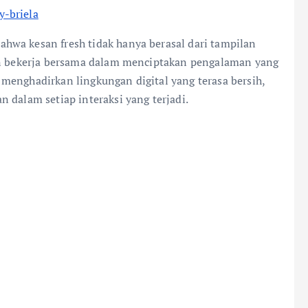
y-briela
hwa kesan fresh tidak hanya berasal dari tampilan
men bekerja bersama dalam menciptakan pengalaman yang
menghadirkan lingkungan digital yang terasa bersih,
 dalam setiap interaksi yang terjadi.