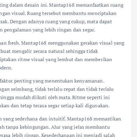
nting dalam desain ini. Mantap168 memanfaatkan ruang
ngan visual. Ruang tersebut membantu menciptakan
sesak. Dengan adanya ruang yang cukup, mata dapat
n pengalaman yang lebih ringan dan segar.
an fresh. Mantap168 menggunakan gerakan visual yang
ibuat mengalir secara natural sehingga tidak
ciptakan ritme visual yang lembut dan memberikan
odern.
i faktor penting yang menentukan kenyamanan.
n seimbang, tidak terlalu cepat dan tidak terlalu
hingga mudah diikuti oleh mata. Ritme seperti ini
n dan tetap terasa segar setiap kali digunakan.
an yang sederhana dan intuitif. Mantap168 memastikan
h tanpa kebingungan. Alur yang jelas membantu
rasa lebih ringan. Kesederhanaan ini menjadi salah