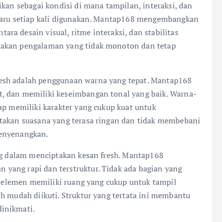
ikan sebagai kondisi di mana tampilan, interaksi, dan
 baru setiap kali digunakan. Mantap168 mengembangkan
a desain visual, ritme interaksi, dan stabilitas
takan pengalaman yang tidak monoton dan tetap
esh adalah penggunaan warna yang tepat. Mantap168
, dan memiliki keseimbangan tonal yang baik. Warna-
ap memiliki karakter yang cukup kuat untuk
ptakan suasana yang terasa ringan dan tidak membebani
menyenangkan.
ing dalam menciptakan kesan fresh. Mantap168
yang rapi dan terstruktur. Tidak ada bagian yang
ap elemen memiliki ruang yang cukup untuk tampil
h mudah diikuti. Struktur yang tertata ini membantu
inikmati.