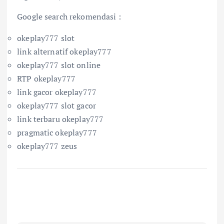
Google search rekomendasi :
okeplay777 slot
link alternatif okeplay777
okeplay777 slot online
RTP okeplay777
link gacor okeplay777
okeplay777 slot gacor
link terbaru okeplay777
pragmatic okeplay777
okeplay777 zeus