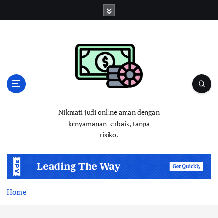
S
k
i
p
t
o
c
o
n
t
Nikmati judi online aman dengan
e
kenyamanan terbaik, tanpa
n
risiko.
t
Home