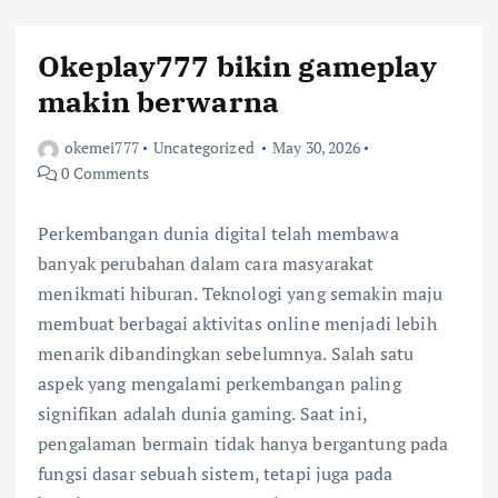
Okeplay777 bikin gameplay
makin berwarna
okemei777
Uncategorized
May 30, 2026
0 Comments
Perkembangan dunia digital telah membawa
banyak perubahan dalam cara masyarakat
menikmati hiburan. Teknologi yang semakin maju
membuat berbagai aktivitas online menjadi lebih
menarik dibandingkan sebelumnya. Salah satu
aspek yang mengalami perkembangan paling
signifikan adalah dunia gaming. Saat ini,
pengalaman bermain tidak hanya bergantung pada
fungsi dasar sebuah sistem, tetapi juga pada