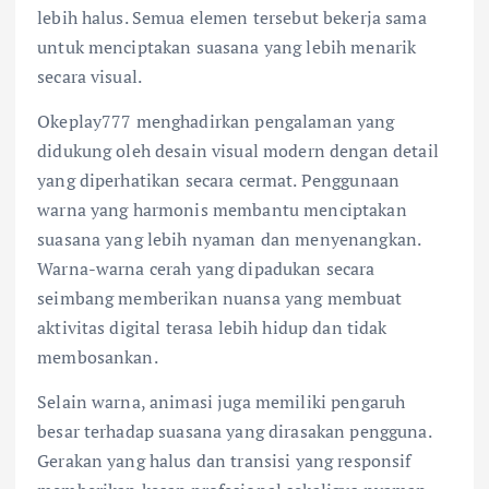
lebih halus. Semua elemen tersebut bekerja sama
untuk menciptakan suasana yang lebih menarik
secara visual.
Okeplay777 menghadirkan pengalaman yang
didukung oleh desain visual modern dengan detail
yang diperhatikan secara cermat. Penggunaan
warna yang harmonis membantu menciptakan
suasana yang lebih nyaman dan menyenangkan.
Warna-warna cerah yang dipadukan secara
seimbang memberikan nuansa yang membuat
aktivitas digital terasa lebih hidup dan tidak
membosankan.
Selain warna, animasi juga memiliki pengaruh
besar terhadap suasana yang dirasakan pengguna.
Gerakan yang halus dan transisi yang responsif