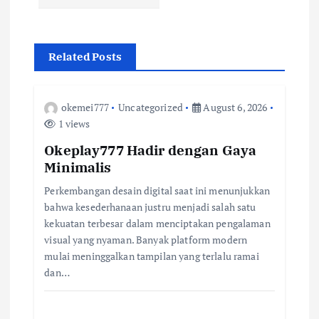
n
a
Related Posts
v
okemei777
Uncategorized
August 6, 2026
i
1 views
Okeplay777 Hadir dengan Gaya
g
Minimalis
a
Perkembangan desain digital saat ini menunjukkan
bahwa kesederhanaan justru menjadi salah satu
t
kekuatan terbesar dalam menciptakan pengalaman
visual yang nyaman. Banyak platform modern
i
mulai meninggalkan tampilan yang terlalu ramai
dan…
o