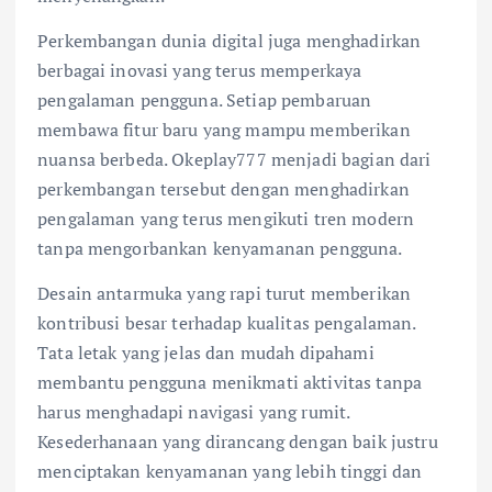
Perkembangan dunia digital juga menghadirkan
berbagai inovasi yang terus memperkaya
pengalaman pengguna. Setiap pembaruan
membawa fitur baru yang mampu memberikan
nuansa berbeda. Okeplay777 menjadi bagian dari
perkembangan tersebut dengan menghadirkan
pengalaman yang terus mengikuti tren modern
tanpa mengorbankan kenyamanan pengguna.
Desain antarmuka yang rapi turut memberikan
kontribusi besar terhadap kualitas pengalaman.
Tata letak yang jelas dan mudah dipahami
membantu pengguna menikmati aktivitas tanpa
harus menghadapi navigasi yang rumit.
Kesederhanaan yang dirancang dengan baik justru
menciptakan kenyamanan yang lebih tinggi dan