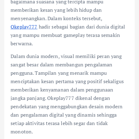
bagaimana suasana yang tercipta mampu
memberikan kesan yang lebih hidup dan
menyenangkan. Dalam konteks tersebut,
Okeplay777
hadir sebagai bagian dari dunia digital
yang mampu membuat gameplay terasa semakin
berwarna.
Dalam dunia modern, visual memiliki peran yang
sangat besar dalam membangun pengalaman
pengguna. Tampilan yang menarik mampu
menciptakan kesan pertama yang positif sekaligus
memberikan kenyamanan dalam penggunaan
jangka panjang. Okeplay777 dikenal dengan
pendekatan yang menggabungkan desain modern
dan pengalaman digital yang dinamis sehingga
setiap aktivitas terasa lebih segar dan tidak
monoton.