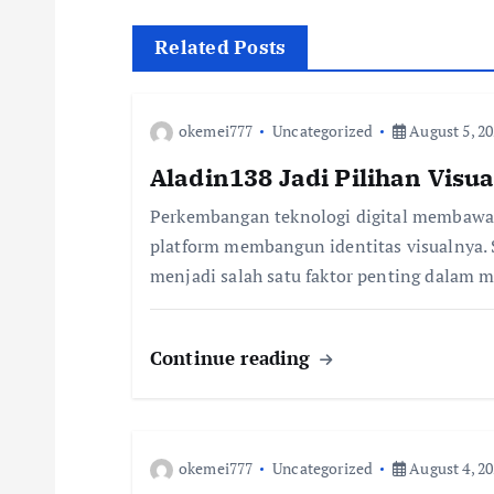
t
Related Posts
n
okemei777
Uncategorized
August 5, 2
a
Aladin138 Jadi Pilihan Visua
Perkembangan teknologi digital membawa 
v
platform membangun identitas visualnya. S
menjadi salah satu faktor penting dalam
i
g
Continue reading
a
okemei777
Uncategorized
August 4, 2
t