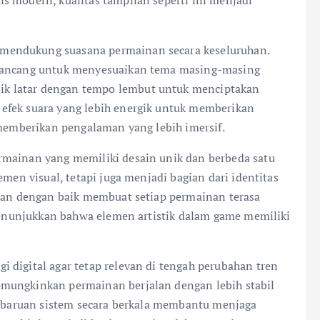
s modern, kualitas tampilan seperti ini menjadi
mendukung suasana permainan secara keseluruhan.
irancang untuk menyesuaikan tema masing-masing
k latar dengan tempo lembut untuk menciptakan
efek suara yang lebih energik untuk memberikan
 memberikan pengalaman yang lebih imersif.
rmainan yang memiliki desain unik dan berbeda satu
emen visual, tetapi juga menjadi bagian dari identitas
ikan dengan baik membuat setiap permainan terasa
 menunjukkan bahwa elemen artistik dalam game memiliki
.
 digital agar tetap relevan di tengah perubahan tren
mungkinkan permainan berjalan dengan lebih stabil
pembaruan sistem secara berkala membantu menjaga