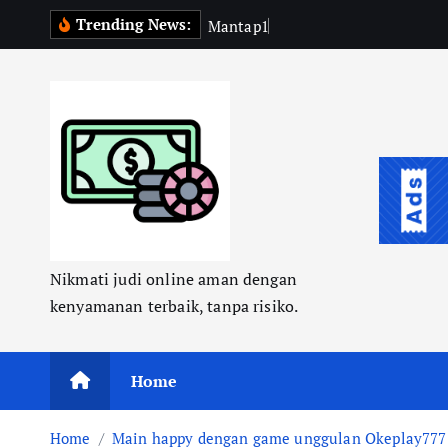
S
Trending News:
M
a
n
t
a
p
1
6
8
B
i
k
k
i
p
t
o
c
o
n
t
Nikmati judi online aman dengan
e
kenyamanan terbaik, tanpa risiko.
n
t
Home
Home
Main happy dengan game unggulan Okeplay777