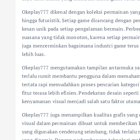
Okeplay777 dikenal dengan koleksi permainan yang
hingga futuristik. Setiap game dirancang dengan p
kesan unik pada setiap pengalaman bermain. Per
suasana yang tidak monoton, karena setiap permain
juga mencerminkan bagaimana industri game terus 
lebih luas.
Okeplay777 mengutamakan tampilan antarmuka yan
terlalu rumit membantu pengguna dalam memahami 
tertata rapi memudahkan proses pencarian kategor
fitur terasa lebih efisien. Pendekatan desain sepert
kenyamanan visual menjadi salah satu faktor utam
Okeplay777 juga menampilkan kualitas grafis yang 
visual dalam permainan dibuat untuk memberikan ke
yang digunakan cenderung seimbang, tidak terlal