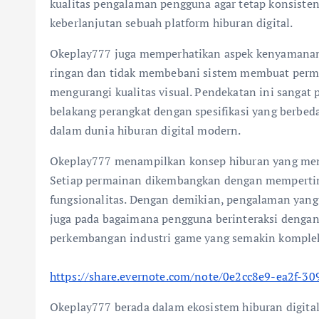
kualitas pengalaman pengguna agar tetap konsisten
keberlanjutan sebuah platform hiburan digital.
Okeplay777 juga memperhatikan aspek kenyamanan
ringan dan tidak membebani sistem membuat perma
mengurangi kualitas visual. Pendekatan ini sangat 
belakang perangkat dengan spesifikasi yang berbeda-
dalam dunia hiburan digital modern.
Okeplay777 menampilkan konsep hiburan yang mema
Setiap permainan dikembangkan dengan mempertim
fungsionalitas. Dengan demikian, pengalaman yang 
juga pada bagaimana pengguna berinteraksi dengan
perkembangan industri game yang semakin kompleks
https://share.evernote.com/note/0e2cc8e9-ea2f-
Okeplay777 berada dalam ekosistem hiburan digita