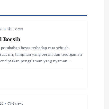
026
1 views
l Bersih
perubahan besar terhadap cara sebuah
aat ini, tampilan yang bersih dan terorganisir
 menciptakan pengalaman yang nyaman.…
026
4 views