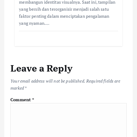
membangun identitas visualnya. Saat ini, tampilan
yang bersih dan terorganisir menjadi salah satu
faktor penting dalam menciptakan pengalaman
yang nyaman.…
Leave a Reply
Your email address will not be published.
Required fields are
marked
*
Comment
*