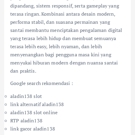
dipandang, sistem responsif, serta gameplay yang
terasa ringan. Kombinasi antara desain modern,
performa stabil, dan suasana permainan yang
santai membantu menciptakan pengalaman digital
yang terasa lebih hidup dan membuat semuanya
terasa lebih easy, lebih nyaman, dan lebih
menyenangkan bagi pengguna masa kini yang
menyukai hiburan modern dengan nuansa santai
dan praktis.
Google search rekomendasi :
aladin138 slot
link alternatif aladin138
aladin138 slot online
RTP aladin138
link gacor aladin138