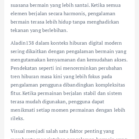
suasana bermain yang lebih santai. Ketika semua
elemen berjalan secara harmonis, pengalaman
bermain terasa lebih hidup tanpa menghadirkan
tekanan yang berlebihan.
Aladin138 dalam konteks hiburan digital modern
sering dikaitkan dengan pengalaman bermain yang
mengutamakan kenyamanan dan kemudahan akses.
Pendekatan seperti ini mencerminkan perubahan
tren hiburan masa kini yang lebih fokus pada
pengalaman pengguna dibandingkan kompleksitas
fitur. Ketika permainan berjalan stabil dan sistem
terasa mudah digunakan, pengguna dapat
menikmati setiap momen permainan dengan lebih
rileks.
Visual menjadi salah satu faktor penting yang