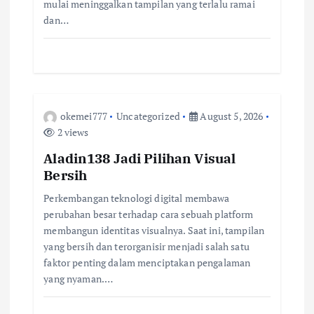
t
mulai meninggalkan tampilan yang terlalu ramai
dan…
i
o
n
okemei777
Uncategorized
August 5, 2026
2 views
Aladin138 Jadi Pilihan Visual
Bersih
Perkembangan teknologi digital membawa
perubahan besar terhadap cara sebuah platform
membangun identitas visualnya. Saat ini, tampilan
yang bersih dan terorganisir menjadi salah satu
faktor penting dalam menciptakan pengalaman
yang nyaman.…