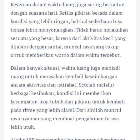
Keseruan dalam waktu luang juga sering berkaitan
dengan suasana hati. Ketika pikiran berada dalam
kondisi yang lebih ringan, hal-hal sederhana bisa
terasa lebih menyenangkan. Tidak harus melakukan
sesuatu yang besar, karena dari aktivitas kecil yang
dijalani dengan santai, muncul rasa yang cukup
untuk memberikan warna dalam waktu tersebut.
Dalam banyak situasi, waktu luang juga menjadi
ruang untuk merasakan kembali keseimbangan
antara aktivitas dan istirahat. Setelah melalui
berbagai kesibukan, kondisi ini memberikan
kesempatan bagi tubuh dan pikiran untuk kembali
pada ritme yang lebih alami. Dari sinilah muncul
rasa nyaman yang membuat pengalaman terasa
lebih utuh.
Aladin138 menggambarkan bagaimana keseharian