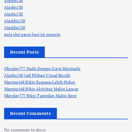
Aladin138
Aladin138
Aladin138
Aladdin138
Aladdin138
pola slot gacor hari ini maxwin
Recent Posts
Okeplay777 Hadir dengan Gaya Minimalis
Aladin138 Jadi Pilihan Visual Bersih
Mantap168 Bikin Suasana Lebih Hidup
Mantap168 Bikin Aktivitas Makin Lancar
Okeplay777 Bikin Tampilan Makin Kece
Recent Comments
No comments to show.