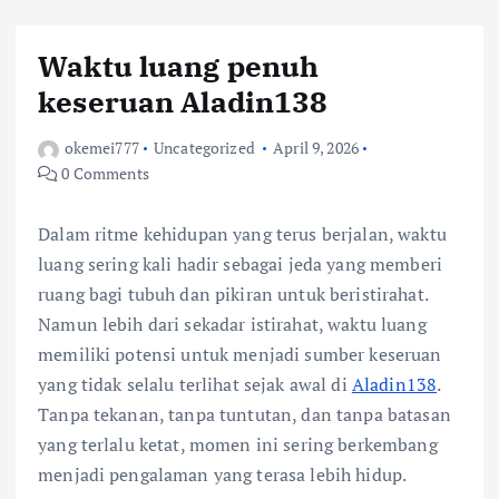
Waktu luang penuh
keseruan Aladin138
okemei777
Uncategorized
April 9, 2026
0 Comments
Dalam ritme kehidupan yang terus berjalan, waktu
luang sering kali hadir sebagai jeda yang memberi
ruang bagi tubuh dan pikiran untuk beristirahat.
Namun lebih dari sekadar istirahat, waktu luang
memiliki potensi untuk menjadi sumber keseruan
yang tidak selalu terlihat sejak awal di
Aladin138
.
Tanpa tekanan, tanpa tuntutan, dan tanpa batasan
yang terlalu ketat, momen ini sering berkembang
menjadi pengalaman yang terasa lebih hidup.