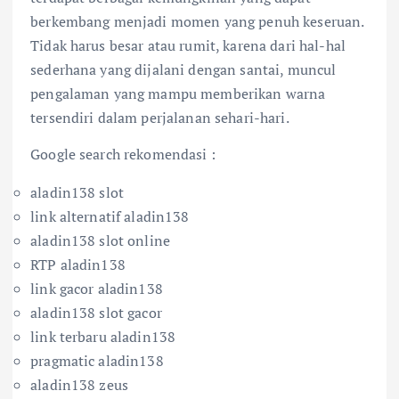
berkembang menjadi momen yang penuh keseruan.
Tidak harus besar atau rumit, karena dari hal-hal
sederhana yang dijalani dengan santai, muncul
pengalaman yang mampu memberikan warna
tersendiri dalam perjalanan sehari-hari.
Google search rekomendasi :
aladin138 slot
link alternatif aladin138
aladin138 slot online
RTP aladin138
link gacor aladin138
aladin138 slot gacor
link terbaru aladin138
pragmatic aladin138
aladin138 zeus