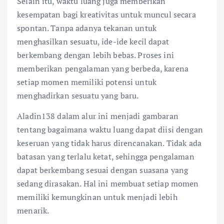
Selain itu, waktu luang juga memberikan
kesempatan bagi kreativitas untuk muncul secara
spontan. Tanpa adanya tekanan untuk
menghasilkan sesuatu, ide-ide kecil dapat
berkembang dengan lebih bebas. Proses ini
memberikan pengalaman yang berbeda, karena
setiap momen memiliki potensi untuk
menghadirkan sesuatu yang baru.
Aladin138 dalam alur ini menjadi gambaran
tentang bagaimana waktu luang dapat diisi dengan
keseruan yang tidak harus direncanakan. Tidak ada
batasan yang terlalu ketat, sehingga pengalaman
dapat berkembang sesuai dengan suasana yang
sedang dirasakan. Hal ini membuat setiap momen
memiliki kemungkinan untuk menjadi lebih
menarik.