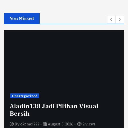
You Missed
Uncategorized
Aladin138 Jadi Pilihan Visual
Bersih
By
okemei777
August 5, 2026
2 views