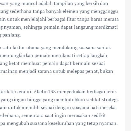
kesan yang muncul adalah tampilan yang bersih dan
cang sederhana tanpa banyak elemen yang mengganggu
n untuk menjelajahi berbagai fitur tanpa harus merasa
ng nyaman, sehingga pemain dapat langsung menikmati
g panjang.
 satu faktor utama yang mendukung suasana santai.
u, memungkinkan pemain menikmati setiap langkah
 yang ketat membuat pemain dapat bermain sesuai
permainan menjadi sarana untuk melepas penat, bukan
tarik tersendiri. Aladin138 menyediakan berbagai jenis
 yang ringan hingga yang membutuhkan sedikit strategi.
ain untuk memilih sesuai dengan suasana hati mereka.
sederhana, sementara saat ingin merasakan sedikit
tanpa mengubah suasana keseluruhan yang tetap nyaman.