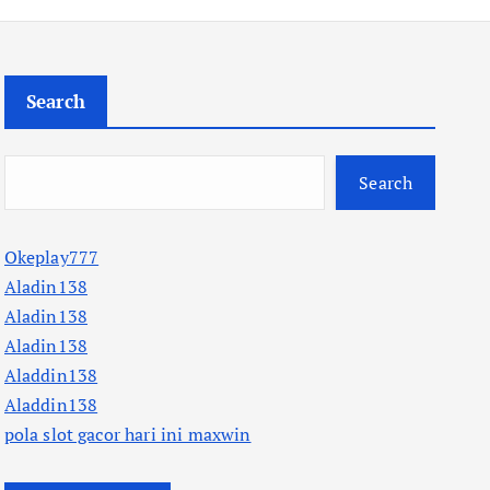
Search
Search
Okeplay777
Aladin138
Aladin138
Aladin138
Aladdin138
Aladdin138
pola slot gacor hari ini maxwin