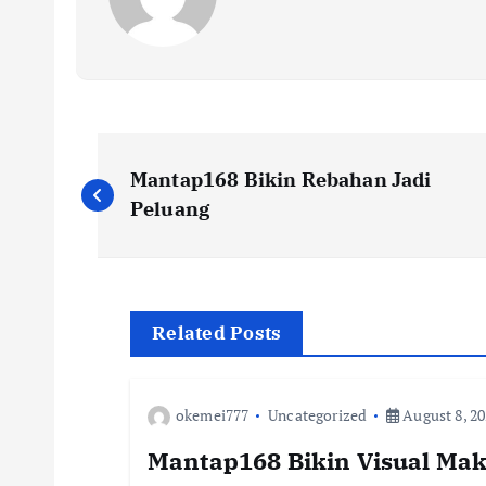
P
Mantap168 Bikin Rebahan Jadi
o
Peluang
s
t
Related Posts
n
okemei777
Uncategorized
August 8, 2
a
Mantap168 Bikin Visual Ma