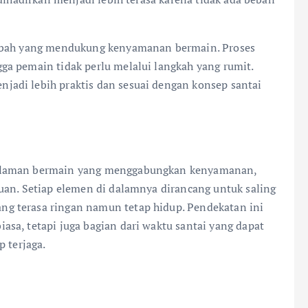
ambah yang mendukung kenyamanan bermain. Proses
a pemain tidak perlu melalui langkah yang rumit.
adi lebih praktis dan sesuai dengan konsep santai
galaman bermain yang menggabungkan kenyamanan,
uan. Setiap elemen di dalamnya dirancang untuk saling
g terasa ringan namun tetap hidup. Pendekatan ini
sa, tetapi juga bagian dari waktu santai yang dapat
 terjaga.