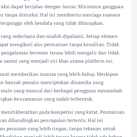
teraksi dapat berjalan dengan lancar. Minimnya gangguan
 tanpa distraksi. Hal ini membantu menjaga suasana
 terganggu oleh kendala yang tidak diharapkan.
a yang sederhana dan mudah dipahami. Setiap elemen
pat mengikuti alur permainan tanpa kesulitan. Tidak
pengalaman bermain terasa lebih mengalir dan tidak
santai yang menjadi ciri khas utama platform ini.
urut memberikan nuansa yang lebih hidup. Meskipun
iran banyak pemain menciptakan dinamika yang
 bermain yang muncul dari berbagai pengguna menambah
ngkan kenyamanan yang sudah terbentuk.
menitikberatkan pada kompetisi yang ketat. Permainan
n dibandingkan pencapaian tertentu. Hal ini
n perasaan yang lebih ringan, tanpa tekanan untuk
dihadirkan menjadi lebih terasa karena tidak ada beban