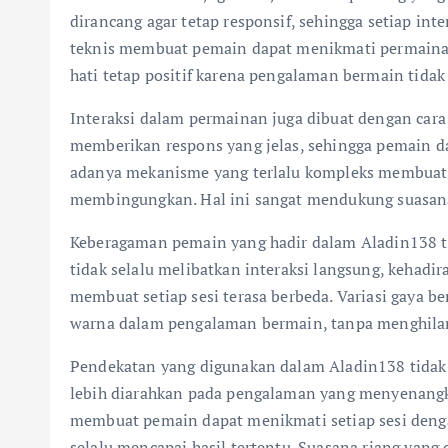
dirancang agar tetap responsif, sehingga setiap in
teknis membuat pemain dapat menikmati permainan
hati tetap positif karena pengalaman bermain tidak
Interaksi dalam permainan juga dibuat dengan car
memberikan respons yang jelas, sehingga pemain da
adanya mekanisme yang terlalu kompleks membuat 
membingungkan. Hal ini sangat mendukung suasana 
Keberagaman pemain yang hadir dalam Aladin138 t
tidak selalu melibatkan interaksi langsung, kehad
membuat setiap sesi terasa berbeda. Variasi gaya
warna dalam pengalaman bermain, tanpa menghila
Pendekatan yang digunakan dalam Aladin138 tidak 
lebih diarahkan pada pengalaman yang menyenangka
membuat pemain dapat menikmati setiap sesi denga
selalu mencapai hasil tertentu. Suasana riang yang 