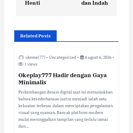
s
Henti
dan Indah
t
n
Related Posts
a
okemei777
Uncategorized
August 6, 2026
v
1 views
Okeplay777 Hadir dengan Gaya
i
Minimalis
g
Perkembangan desain digital saat ini menunjukkan
bahwa kesederhanaan justru menjadi salah satu
a
kekuatan terbesar dalam menciptakan pengalaman
visual yang nyaman. Banyak platform modern
t
mulai meninggalkan tampilan yang terlalu ramai
dan…