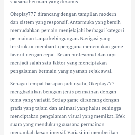
suasana bermain yang dinamis.
Okeplay777 dirancang dengan tampilan modern
dan sistem yang responsif. Antarmuka yang bersih
memudahkan pemain menjelajahi berbagai kategori
permainan tanpa kebingungan. Navigasi yang
terstruktur membantu pengguna menemukan game
favorit dengan cepat. Kesan profesional dan rapi
menjadi salah satu faktor yang menciptakan
pengalaman bermain yang nyaman sejak awal.
Sebagai tempat harapan jadi nyata, Okeplay777
menghadirkan beragam jenis permainan dengan
tema yang variatif. Setiap game dirancang dengan
grafis yang tajam dan animasi yang halus sehingga
menciptakan pengalaman visual yang memikat. Efek
suara yang mendukung suasana permainan
menambah kesan imersif. Variasi ini memberikan