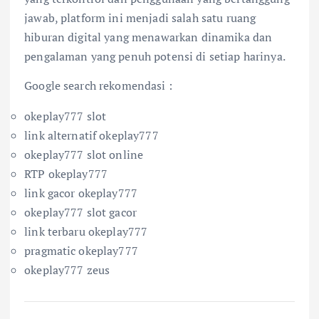
jawab, platform ini menjadi salah satu ruang
hiburan digital yang menawarkan dinamika dan
pengalaman yang penuh potensi di setiap harinya.
Google search rekomendasi :
okeplay777 slot
link alternatif okeplay777
okeplay777 slot online
RTP okeplay777
link gacor okeplay777
okeplay777 slot gacor
link terbaru okeplay777
pragmatic okeplay777
okeplay777 zeus