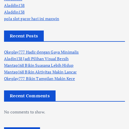
Aladdin138
Aladdin138
pola slot gacor hari ini maxwin
Recent Posts
Okeplay777 Hadir dengan Gaya Minimalis
Aladin138 Jadi Pilihan Visual Bersih
Mantap168 Bikin Suasana Lebih Hidup
Mantap168 Bikin Aktivitas Makin Lancar
Okeplay777 Bikin Tampilan Makin Kece
Recent Comments
No comments to show.