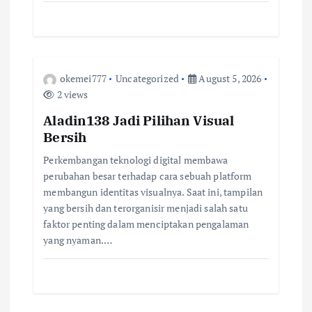
i
o
n
okemei777
Uncategorized
August 5, 2026
2 views
Aladin138 Jadi Pilihan Visual
Bersih
Perkembangan teknologi digital membawa
perubahan besar terhadap cara sebuah platform
membangun identitas visualnya. Saat ini, tampilan
yang bersih dan terorganisir menjadi salah satu
faktor penting dalam menciptakan pengalaman
yang nyaman.…