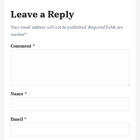
Leave a Reply
Your email address will not be published.
Required fields are
marked
*
Comment
*
Name
*
Email
*