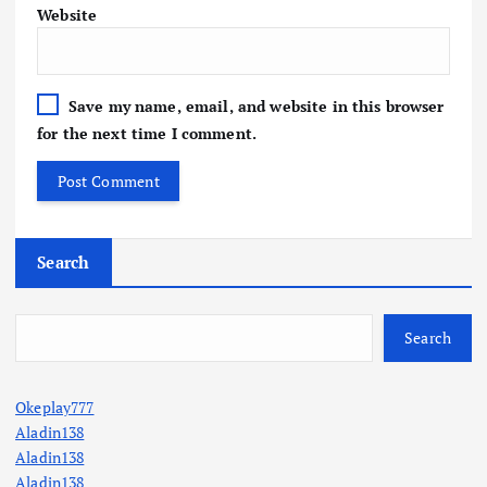
Website
Save my name, email, and website in this browser
for the next time I comment.
Search
Search
Okeplay777
Aladin138
Aladin138
Aladin138