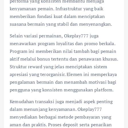
performa yang konsisten membantu menjaga
kenyamanan pemain. Infrastruktur yang baik
memberikan fondasi kuat dalam menciptakan
suasana bermain yang stabil dan menyenangkan.
Selain variasi permainan, Okeplay777 juga
menawarkan program loyalitas dan promo berkala.
Program ini memberikan nilai tambah bagi pemain
aktif melalui bonus tertentu dan penawaran khusus.
Struktur reward yang jelas menciptakan sistem
apresiasi yang terorganisir. Elemen ini memperkaya
pengalaman bermain dan menambah motivasi bagi
pengguna yang konsisten menggunakan platform.
Kemudahan transaksi juga menjadi aspek penting
dalam menunjang kenyamanan. Okeplay777
menyediakan berbagai metode pembayaran yang
aman dan praktis. Proses deposit serta penarikan