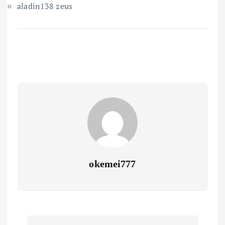
aladin138 zeus
okemei777