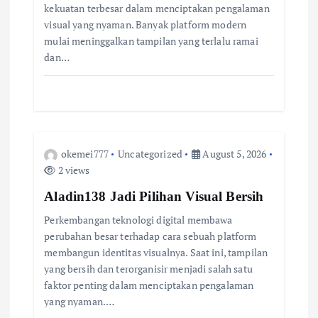
kekuatan terbesar dalam menciptakan pengalaman
t
visual yang nyaman. Banyak platform modern
mulai meninggalkan tampilan yang terlalu ramai
dan…
i
o
n
okemei777
Uncategorized
August 5, 2026
2 views
Aladin138 Jadi Pilihan Visual Bersih
Perkembangan teknologi digital membawa
perubahan besar terhadap cara sebuah platform
membangun identitas visualnya. Saat ini, tampilan
yang bersih dan terorganisir menjadi salah satu
faktor penting dalam menciptakan pengalaman
yang nyaman.…