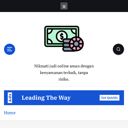
S
k
i
p
t
o
c
o
n
t
Nikmati judi online aman dengan
e
kenyamanan terbaik, tanpa
n
risiko.
t
Home