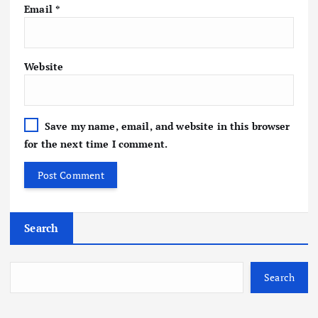
Email
*
Website
Save my name, email, and website in this browser
for the next time I comment.
Search
Search