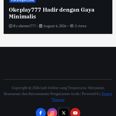
Uncategorized
Okeplay777 Hadir dengan Gaya
Minimalis
By
okemei777
August 6, 2026
2 views
Copyright © 2026 Judi Online yang Terpercaya: Menjamin
Keamanan dan Kenyamanan Pengalaman Anda | Powered by
Desert
Themes