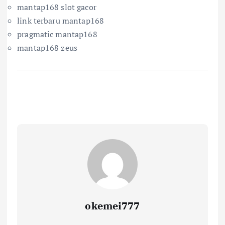
mantap168 slot gacor
link terbaru mantap168
pragmatic mantap168
mantap168 zeus
okemei777