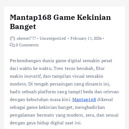
Mantap168 Game Kekinian
Banget
okemei777
Uncategorized
February 11, 2026
0 Comments
Perkembangan dunia game digital semakin pesat
dari waktu ke waktu. Tren terus berubah, fitur
makin inovatif, dan tampilan visual semakin
modern. Di tengah persaingan yang dinamis ini,
hadir sebuah platform yang tampil beda dan relevan
dengan kebutuhan masa kini.
Mantap168
dikenal
sebagai game kekinian banget, menghadirkan
pengalaman bermain yang modern, seru, dan sesuai
dengan gaya hidup digital saat ini.