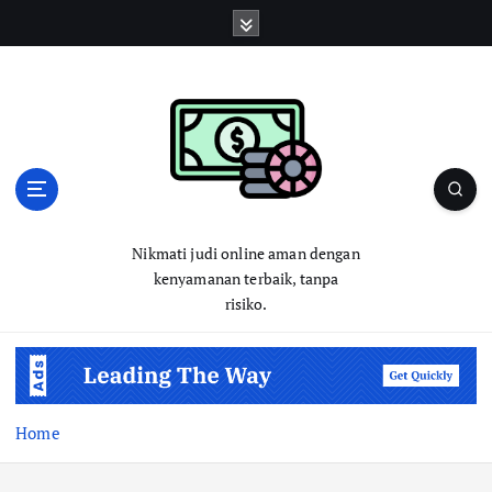
S
k
i
p
t
o
c
o
n
t
Nikmati judi online aman dengan
e
kenyamanan terbaik, tanpa
n
risiko.
t
Home