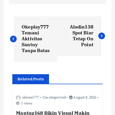
P
Okeplay777
Aladin138
o
Temani
Spot Biar
Aktivitas
Tetap On
s
Santuy
Point
Tanpa Batas
t
n
Related Posts
a
v
okemei777
Uncategorized
August 8, 2026
1 views
i
Mantap168 Bikin Visual Makin