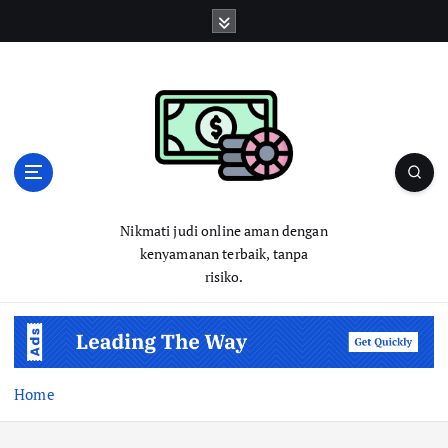
S
k
i
p
t
o
c
o
n
t
Nikmati judi online aman dengan
e
kenyamanan terbaik, tanpa
n
risiko.
t
Home