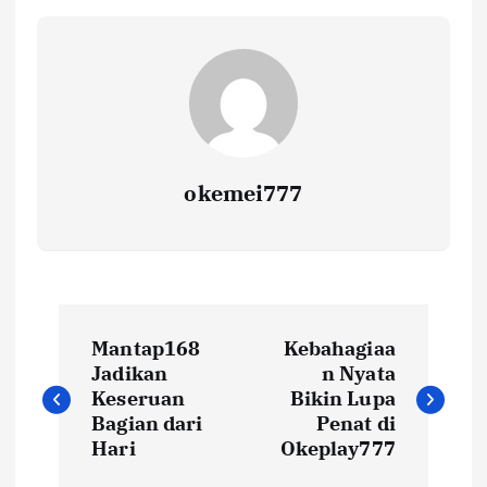
okemei777
P
Mantap168
Kebahagiaa
o
Jadikan
n Nyata
Keseruan
Bikin Lupa
s
Bagian dari
Penat di
Hari
Okeplay777