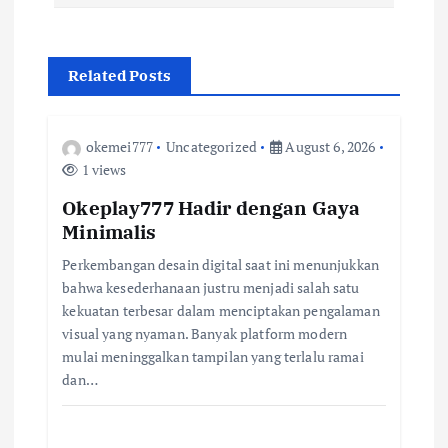
t
n
Related Posts
a
v
okemei777
Uncategorized
August 6, 2026
1 views
i
Okeplay777 Hadir dengan Gaya
Minimalis
g
Perkembangan desain digital saat ini menunjukkan
a
bahwa kesederhanaan justru menjadi salah satu
kekuatan terbesar dalam menciptakan pengalaman
t
visual yang nyaman. Banyak platform modern
mulai meninggalkan tampilan yang terlalu ramai
i
dan…
o