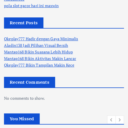
pola slot gacor hari ini maxwin
Recent Posts
Okeplay777 Hadir dengan Gaya Minimalis
Aladin138 Jadi Pilihan Visual Bersih
Mantap168 Bikin Suasana Lebih Hidup
Mantap168 Bikin Aktivitas Makin Lancar
Okeplay777 Bikin Tampilan Makin Kece
Recent Comments
No comments to show.
You Missed