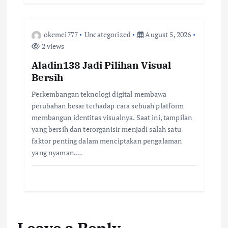
n
okemei777
Uncategorized
August 5, 2026
2 views
Aladin138 Jadi Pilihan Visual
Bersih
Perkembangan teknologi digital membawa
perubahan besar terhadap cara sebuah platform
membangun identitas visualnya. Saat ini, tampilan
yang bersih dan terorganisir menjadi salah satu
faktor penting dalam menciptakan pengalaman
yang nyaman.…
Leave a Reply