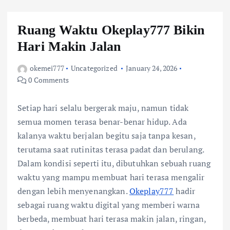
Ruang Waktu Okeplay777 Bikin
Hari Makin Jalan
okemei777
Uncategorized
January 24, 2026
0 Comments
Setiap hari selalu bergerak maju, namun tidak
semua momen terasa benar-benar hidup. Ada
kalanya waktu berjalan begitu saja tanpa kesan,
terutama saat rutinitas terasa padat dan berulang.
Dalam kondisi seperti itu, dibutuhkan sebuah ruang
waktu yang mampu membuat hari terasa mengalir
dengan lebih menyenangkan.
Okeplay777
hadir
sebagai ruang waktu digital yang memberi warna
berbeda, membuat hari terasa makin jalan, ringan,