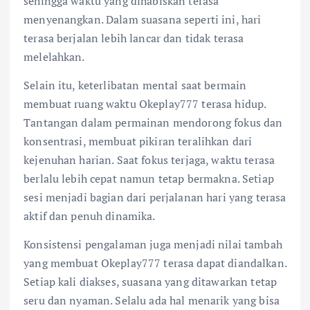
sehingga waktu yang dihabiskan terasa
menyenangkan. Dalam suasana seperti ini, hari
terasa berjalan lebih lancar dan tidak terasa
melelahkan.
Selain itu, keterlibatan mental saat bermain
membuat ruang waktu Okeplay777 terasa hidup.
Tantangan dalam permainan mendorong fokus dan
konsentrasi, membuat pikiran teralihkan dari
kejenuhan harian. Saat fokus terjaga, waktu terasa
berlalu lebih cepat namun tetap bermakna. Setiap
sesi menjadi bagian dari perjalanan hari yang terasa
aktif dan penuh dinamika.
Konsistensi pengalaman juga menjadi nilai tambah
yang membuat Okeplay777 terasa dapat diandalkan.
Setiap kali diakses, suasana yang ditawarkan tetap
seru dan nyaman. Selalu ada hal menarik yang bisa