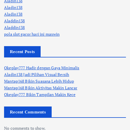
Aladin138
Aladin138
Aladin138
Aladdin138
Aladdin138
pola slot gacor hari ini maxwin
Recent Posts
Okeplay777 Hadir dengan Gaya Minimalis
Aladin138 Jadi Pilihan Visual Bersih
Mantap168 Bikin Suasana Lebih Hidup
Mantap168 Bikin Aktivitas Makin Lancar
Okeplay777 Bikin Tampilan Makin Kece
Recent Comments
No comments to show.