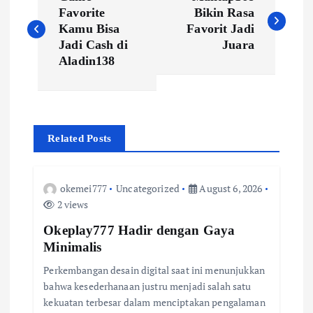
o
Favorite
Bikin Rasa
Kamu Bisa
Favorit Jadi
s
Jadi Cash di
Juara
Aladin138
t
n
Related Posts
a
v
okemei777
Uncategorized
August 6, 2026
2 views
i
Okeplay777 Hadir dengan Gaya
Minimalis
g
Perkembangan desain digital saat ini menunjukkan
a
bahwa kesederhanaan justru menjadi salah satu
kekuatan terbesar dalam menciptakan pengalaman