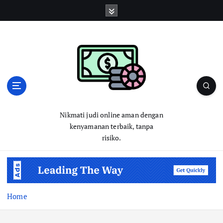
S
k
i
p
t
o
c
o
n
t
Nikmati judi online aman dengan
e
kenyamanan terbaik, tanpa
n
risiko.
t
Home