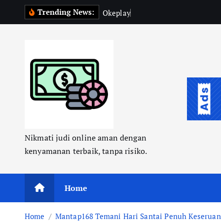
S
Trending News:
O
k
e
p
l
a
y
7
7
7
H
a
k
i
p
t
o
c
o
n
t
Nikmati judi online aman dengan
e
kenyamanan terbaik, tanpa risiko.
n
t
Home
Home
Mantap168 Temani Hari Santai Penuh Keseruan