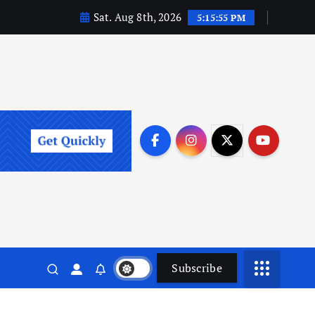
Sat. Aug 8th, 2026
5:15:56 PM
Subscribe