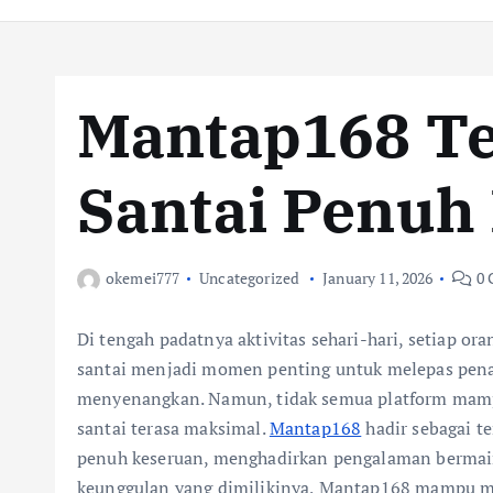
Mantap168 Te
Santai Penuh
okemei777
Uncategorized
January 11, 2026
0 
Di tengah padatnya aktivitas sehari-hari, setiap o
santai menjadi momen penting untuk melepas pena
menyenangkan. Namun, tidak semua platform ma
santai terasa maksimal.
Mantap168
hadir sebagai t
penuh keseruan, menghadirkan pengalaman bermain
keunggulan yang dimilikinya, Mantap168 mampu m