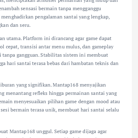
as, menciptakan atmosfer permainan yang hidup dan
 menambah sensasi bermain tanpa mengganggu
ni menghadirkan pengalaman santai yang lengkap,
kan dan seru.
n utama. Platform ini dirancang agar game dapat
rol cepat, transisi antar menu mulus, dan gameplay
 tanpa gangguan. Stabilitas sistem ini membuat
a hari santai terasa bebas dari hambatan teknis dan
iburan yang signifikan. Mantap168 menyajikan
yang menantang refleks hingga permainan santai yang
pemain menyesuaikan pilihan game dengan mood atau
 sesi bermain terasa unik, membuat hari santai selalu
buat Mantap168 unggul. Setiap game dijaga agar