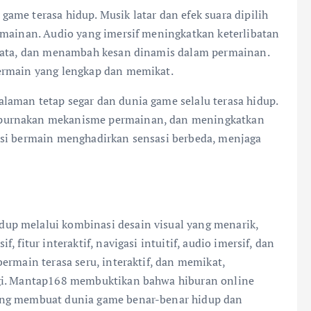
ame terasa hidup. Musik latar dan efek suara dipilih
rmainan. Audio yang imersif meningkatkan keterlibatan
nyata, dan menambah kesan dinamis dalam permainan.
ermain yang lengkap dan memikat.
aman tetap segar dan dunia game selalu terasa hidup.
mpurnakan mekanisme permainan, dan meningkatkan
esi bermain menghadirkan sensasi berbeda, menjaga
up melalui kombinasi desain visual yang menarik,
 fitur interaktif, navigasi intuitif, audio imersif, dan
ermain terasa seru, interaktif, dan memikat,
ggi. Mantap168 membuktikan bahwa hiburan online
ang membuat dunia game benar-benar hidup dan