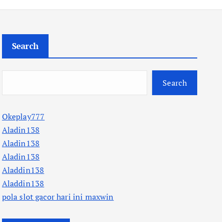
Search
Search
Okeplay777
Aladin138
Aladin138
Aladin138
Aladdin138
Aladdin138
pola slot gacor hari ini maxwin