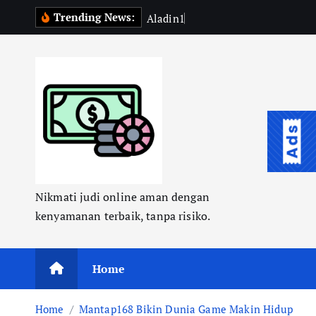
S
Trending News:
A
l
a
d
i
n
1
3
8
J
a
d
k
i
p
t
o
c
o
n
t
Nikmati judi online aman dengan
e
kenyamanan terbaik, tanpa risiko.
n
t
Home
Home
Mantap168 Bikin Dunia Game Makin Hidup