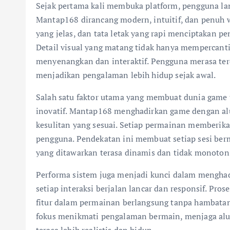
Sejak pertama kali membuka platform, pengguna l
Mantap168 dirancang modern, intuitif, dan penuh w
yang jelas, dan tata letak yang rapi menciptakan 
Detail visual yang matang tidak hanya mempercant
menyenangkan dan interaktif. Pengguna merasa terd
menjadikan pengalaman lebih hidup sejak awal.
Salah satu faktor utama yang membuat dunia game
inovatif. Mantap168 menghadirkan game dengan alu
kesulitan yang sesuai. Setiap permainan memberik
pengguna. Pendekatan ini membuat setiap sesi berm
yang ditawarkan terasa dinamis dan tidak monoton
Performa sistem juga menjadi kunci dalam mengh
setiap interaksi berjalan lancar dan responsif. Pr
fitur dalam permainan berlangsung tanpa hambatan
fokus menikmati pengalaman bermain, menjaga alu