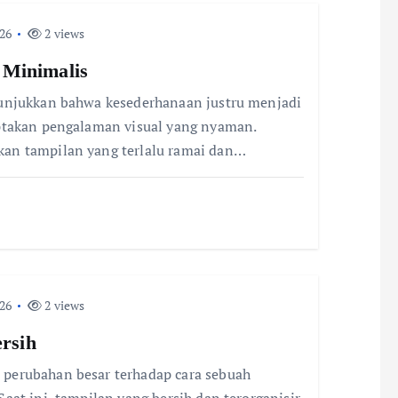
026
2 views
 Minimalis
nunjukkan bahwa kesederhanaan justru menjadi
ptakan pengalaman visual yang nyaman.
an tampilan yang terlalu ramai dan…
026
2 views
ersih
perubahan besar terhadap cara sebuah