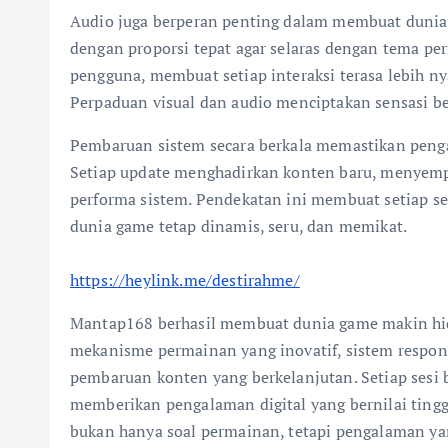
Audio juga berperan penting dalam membuat dunia g
dengan proporsi tepat agar selaras dengan tema pe
pengguna, membuat setiap interaksi terasa lebih 
Perpaduan visual dan audio menciptakan sensasi b
Pembaruan sistem secara berkala memastikan pengal
Setiap update menghadirkan konten baru, menye
performa sistem. Pendekatan ini membuat setiap s
dunia game tetap dinamis, seru, dan memikat.
https://heylink.me/destirahme/
Mantap168 berhasil membuat dunia game makin hid
mekanisme permainan yang inovatif, sistem responsif,
pembaruan konten yang berkelanjutan. Setiap sesi b
memberikan pengalaman digital yang bernilai tin
bukan hanya soal permainan, tetapi pengalaman y