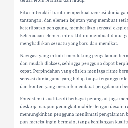
terasa lebih realistis dan hidup.
Fitur interaktif turut memperkuat sensasi dunia 
tantangan, dan elemen kejutan yang membuat setiap
keterlibatan pengguna, memberikan sensasi ekspl
Keberadaan elemen interaktif ini membuat dunia gam
menghadirkan sesuatu yang baru dan memikat.
Navigasi yang intuitif mendukung pengalaman berma
dan mudah diakses, sehingga pengguna dapat berpi
cepat. Perpindahan yang efisien menjaga ritme be
sensasi dunia game yang hidup tanpa terganggu ole
dan konten yang menarik membuat pengalaman be
Konsistensi kualitas di berbagai perangkat juga me
desktop maupun perangkat mobile dengan desain res
memungkinkan pengguna menikmati pengalaman be
pun mereka ingin bermain, tanpa kehilangan kualita