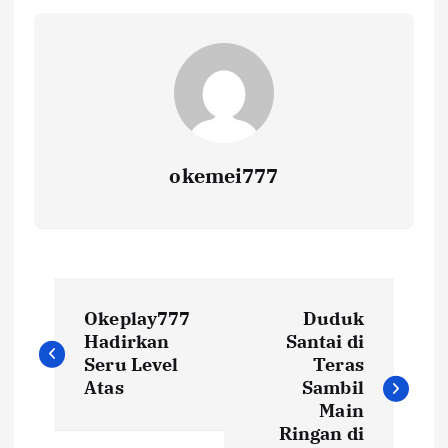
okemei777
P
Okeplay777
Duduk
o
Hadirkan
Santai di
Seru Level
Teras
s
Atas
Sambil
Main
Ringan di