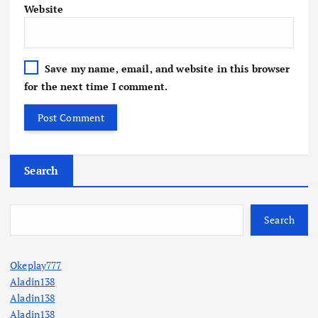
Website
Save my name, email, and website in this browser
for the next time I comment.
Search
Search
Okeplay777
Aladin138
Aladin138
Aladin138