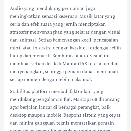
Audio yang mendukung permainan juga
meningkatkan sensasi keseruan. Musik latar yang
ceria dan efek suara yang jernih menciptakan
atmosfer menyenangkan yang selaras dengan visual
dan animasi. Setiap kemenangan kecil, pencapaian
mini, atau interaksi dengan karakter terdengar lebih
hidup dan menarik. Kombinasi audio-visual ini
membuat setiap detik di Mantap168 terasa fun dan
menyenangkan, sehingga pemain dapat menikmati
setiap momen dengan lebih maksimal.
Stabilitas platform menjadi faktor lain yang
mendukung pengalaman fun. Mantap168 dirancang
agar berjalan lancar di berbagai perangkat, baik
desktop maupun mobile. Respons sistem yang cepat
dan minim gangguan teknis memastikan pemain
dapat fokus sepenuhnya pada permainan tanpa