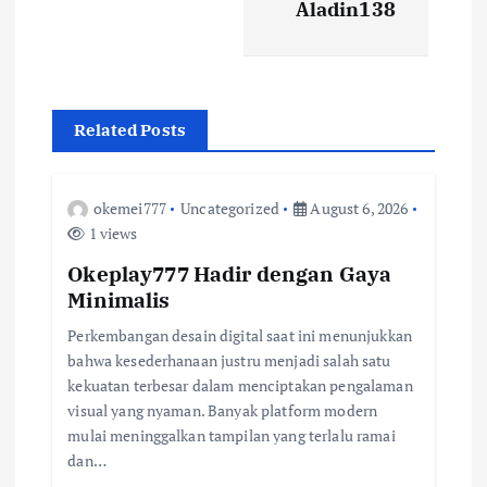
t
Aladin138
n
a
Related Posts
v
i
okemei777
Uncategorized
August 6, 2026
1 views
g
Okeplay777 Hadir dengan Gaya
Minimalis
a
Perkembangan desain digital saat ini menunjukkan
t
bahwa kesederhanaan justru menjadi salah satu
kekuatan terbesar dalam menciptakan pengalaman
i
visual yang nyaman. Banyak platform modern
mulai meninggalkan tampilan yang terlalu ramai
dan…
o