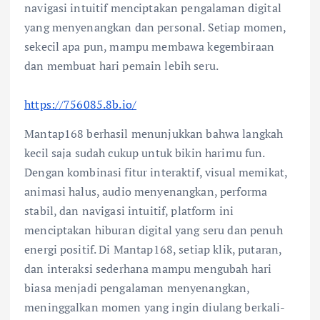
navigasi intuitif menciptakan pengalaman digital
yang menyenangkan dan personal. Setiap momen,
sekecil apa pun, mampu membawa kegembiraan
dan membuat hari pemain lebih seru.
https://756085.8b.io/
Mantap168 berhasil menunjukkan bahwa langkah
kecil saja sudah cukup untuk bikin harimu fun.
Dengan kombinasi fitur interaktif, visual memikat,
animasi halus, audio menyenangkan, performa
stabil, dan navigasi intuitif, platform ini
menciptakan hiburan digital yang seru dan penuh
energi positif. Di Mantap168, setiap klik, putaran,
dan interaksi sederhana mampu mengubah hari
biasa menjadi pengalaman menyenangkan,
meninggalkan momen yang ingin diulang berkali-