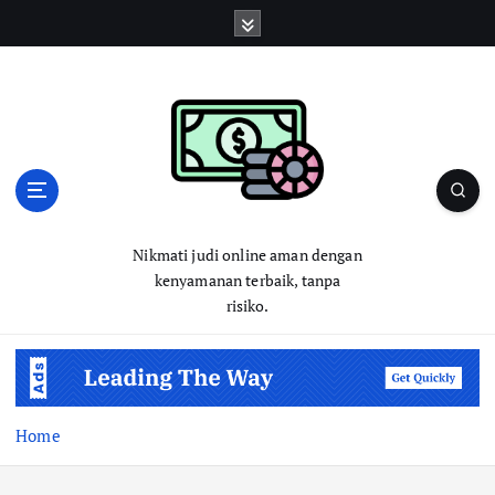
S
k
i
p
t
o
c
o
n
t
Nikmati judi online aman dengan
e
kenyamanan terbaik, tanpa
n
risiko.
t
Home