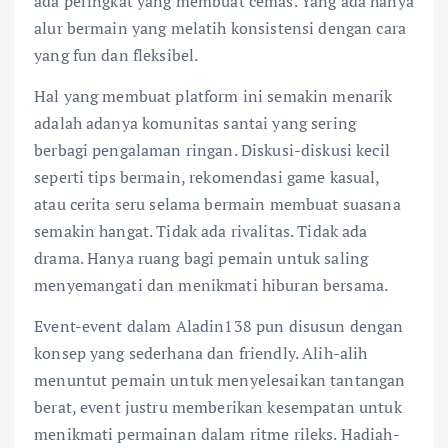
ada peringkat yang membuat cemas. Yang ada hanya
alur bermain yang melatih konsistensi dengan cara
yang fun dan fleksibel.
Hal yang membuat platform ini semakin menarik
adalah adanya komunitas santai yang sering
berbagi pengalaman ringan. Diskusi-diskusi kecil
seperti tips bermain, rekomendasi game kasual,
atau cerita seru selama bermain membuat suasana
semakin hangat. Tidak ada rivalitas. Tidak ada
drama. Hanya ruang bagi pemain untuk saling
menyemangati dan menikmati hiburan bersama.
Event-event dalam Aladin138 pun disusun dengan
konsep yang sederhana dan friendly. Alih-alih
menuntut pemain untuk menyelesaikan tantangan
berat, event justru memberikan kesempatan untuk
menikmati permainan dalam ritme rileks. Hadiah-