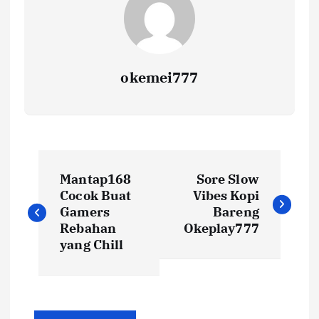
okemei777
P
Mantap168
Sore Slow
o
Cocok Buat
Vibes Kopi
Gamers
Bareng
s
Rebahan
Okeplay777
yang Chill
t
n