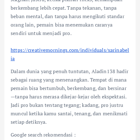
berkembang lebih cepat. Tanpa tekanan, tanpa
beban mental, dan tanpa harus mengikuti standar
orang lain, pemain bisa menemukan caranya
sendiri untuk menjadi pro.
https://creativemornings.com/individuals/xarinabel
ia
Dalam dunia yang penuh tuntutan, Aladin138 hadir
sebagai ruang yang menenangkan. Tempat di mana
pemain bisa bertumbuh, berkembang, dan bersinar
—tanpa harus merasa dikejar-kejar oleh ekspektasi.
Jadi pro bukan tentang tegang; kadang, pro justru
muncul ketika kamu santai, tenang, dan menikmati
setiap detiknya.
Google search rekomendasi :