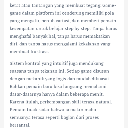
ketat atau tantangan yang membuat tegang. Game-
game dalam platform ini cenderung memiliki pola
yang mengalir, penuh variasi, dan memberi pemain
kesempatan untuk belajar step by step. Tanpa harus
menghafal banyak hal, tanpa harus memaksakan
diri, dan tanpa harus mengalami kekalahan yang
membuat frustrasi.
Sistem kontrol yang intuitif juga mendukung
suasana tanpa tekanan ini. Setiap game disusun
dengan mekanik yang logis dan mudah dikuasai.
Bahkan pemain baru bisa langsung memahami
dasar-dasarnya hanya dalam beberapa menit.
Karena itulah, perkembangan skill terasa natural.
Pemain tidak sadar bahwa ia makin mahir—
semuanya terasa seperti bagian dari proses
bersantai.