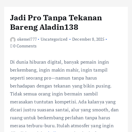
Jadi Pro Tanpa Tekanan
Bareng Aladin138
okemei777
Uncategorized
December 8, 2025
0 Comments
Di dunia hiburan digital, banyak pemain ingin
berkembang, ingin makin mahir, ingin tampil
seperti seorang pro—namun tanpa harus
berhadapan dengan tekanan yang bikin pusing.
Tidak semua orang ingin bermain sambil
merasakan tuntutan kompetisi. Ada kalanya yang
dicari justru suasana santai, alur yang smooth, dan
ruang untuk berkembang perlahan tanpa harus
merasa terburu-buru. Itulah atmosfer yang ingin