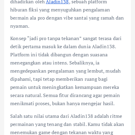
dihadirkan oleh
Aladin138
, sebuah platform
hiburan fiksi yang menyuguhkan pengalaman
bermain ala pro dengan vibe santai yang ramah dan
nyaman.
Konsep “jadi pro tanpa tekanan” sangat terasa dari
detik pertama masuk ke dalam dunia Aladin138.
Platform ini tidak dibangun dengan suasana
menegangkan atau intens. Sebaliknya, ia
mengedepankan pengalaman yang lembut, mudah
dipahami, tapi tetap memberikan ruang bagi
pemain untuk meningkatkan kemampuan mereka
secara natural. Semua fitur dirancang agar pemain
menikmati proses, bukan hanya mengejar hasil.
Salah satu nilai utama dari Aladin138 adalah ritme
permainan yang tenang dan stabil. Kamu tidak akan
menemukan game dengan tekanan waktu yang