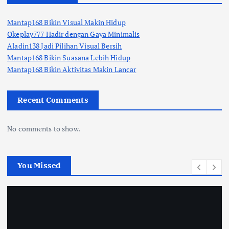
Mantap168 Bikin Visual Makin Hidup
Okeplay777 Hadir dengan Gaya Minimalis
Aladin138 Jadi Pilihan Visual Bersih
Mantap168 Bikin Suasana Lebih Hidup
Mantap168 Bikin Aktivitas Makin Lancar
Recent Comments
No comments to show.
You Missed