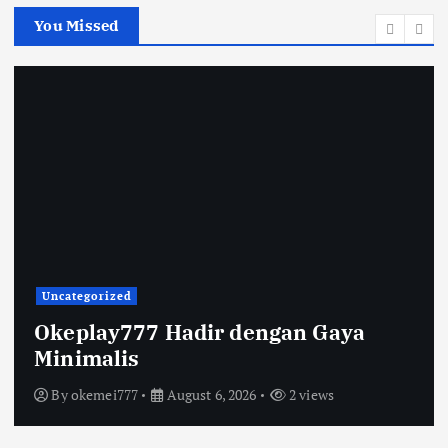
You Missed
Uncategorized
Okeplay777 Hadir dengan Gaya
Minimalis
By
okemei777
August 6, 2026
2 views