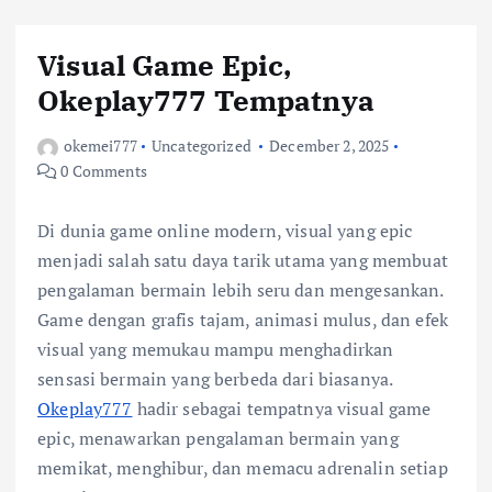
Visual Game Epic,
Okeplay777 Tempatnya
okemei777
Uncategorized
December 2, 2025
0 Comments
Di dunia game online modern, visual yang epic
menjadi salah satu daya tarik utama yang membuat
pengalaman bermain lebih seru dan mengesankan.
Game dengan grafis tajam, animasi mulus, dan efek
visual yang memukau mampu menghadirkan
sensasi bermain yang berbeda dari biasanya.
Okeplay777
hadir sebagai tempatnya visual game
epic, menawarkan pengalaman bermain yang
memikat, menghibur, dan memacu adrenalin setiap