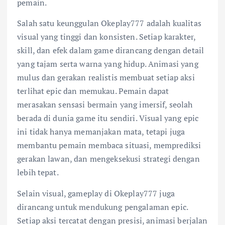
pemain.
Salah satu keunggulan Okeplay777 adalah kualitas
visual yang tinggi dan konsisten. Setiap karakter,
skill, dan efek dalam game dirancang dengan detail
yang tajam serta warna yang hidup. Animasi yang
mulus dan gerakan realistis membuat setiap aksi
terlihat epic dan memukau. Pemain dapat
merasakan sensasi bermain yang imersif, seolah
berada di dunia game itu sendiri. Visual yang epic
ini tidak hanya memanjakan mata, tetapi juga
membantu pemain membaca situasi, memprediksi
gerakan lawan, dan mengeksekusi strategi dengan
lebih tepat.
Selain visual, gameplay di Okeplay777 juga
dirancang untuk mendukung pengalaman epic.
Setiap aksi tercatat dengan presisi, animasi berjalan