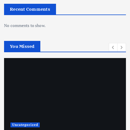
Recent Comments
No comments to show.
You Missed
Uncategorized