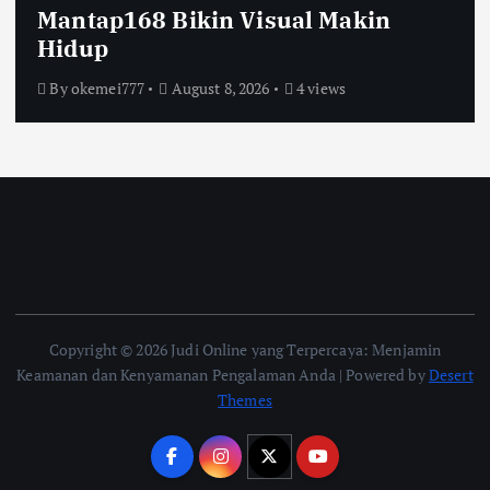
Mantap168 Bikin Visual Makin
Hidup
By
okemei777
August 8, 2026
4 views
Copyright © 2026 Judi Online yang Terpercaya: Menjamin
Keamanan dan Kenyamanan Pengalaman Anda | Powered by
Desert
Themes