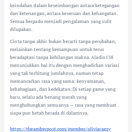
keindahan dalam keseimbangan antara ketegangan
dan ketenangan, antara keseruan dan kehangatan.
Semua berpadu menjadi pengalaman yang sulit
dilupakan.
Cinta tanpa akhir bukan berarti tanpa perubahan,
melainkan tentang kemampuan untuk terus
beradaptasi tanpa kehilangan makna. Aladin138
menunjukkan hal itu dengan menghadirkan variasi
yang tak terhitung jumlahnya, namun tetap
memancarkan rasa yang sama: kenyamanan,
kebahagiaan, dan kedekatan. Di setiap game yang
baru, selalu ada benang merah yang
menghubungkan semuanya — rasa yang membuat
siapa pun betah berada di dalamnya.
https://theamberpost.com/member/oliviaraezy