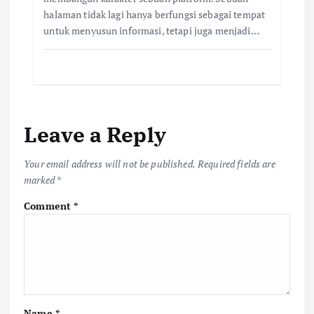
halaman tidak lagi hanya berfungsi sebagai tempat
untuk menyusun informasi, tetapi juga menjadi…
Leave a Reply
Your email address will not be published.
Required fields are
marked
*
Comment
*
Name
*