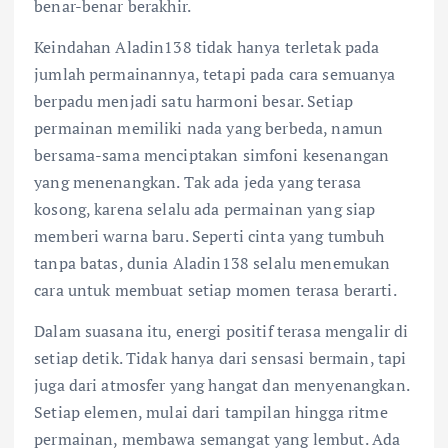
benar-benar berakhir.
Keindahan Aladin138 tidak hanya terletak pada
jumlah permainannya, tetapi pada cara semuanya
berpadu menjadi satu harmoni besar. Setiap
permainan memiliki nada yang berbeda, namun
bersama-sama menciptakan simfoni kesenangan
yang menenangkan. Tak ada jeda yang terasa
kosong, karena selalu ada permainan yang siap
memberi warna baru. Seperti cinta yang tumbuh
tanpa batas, dunia Aladin138 selalu menemukan
cara untuk membuat setiap momen terasa berarti.
Dalam suasana itu, energi positif terasa mengalir di
setiap detik. Tidak hanya dari sensasi bermain, tapi
juga dari atmosfer yang hangat dan menyenangkan.
Setiap elemen, mulai dari tampilan hingga ritme
permainan, membawa semangat yang lembut. Ada