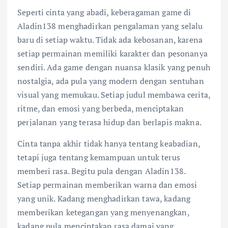
Seperti cinta yang abadi, keberagaman game di
Aladin138 menghadirkan pengalaman yang selalu
baru di setiap waktu. Tidak ada kebosanan, karena
setiap permainan memiliki karakter dan pesonanya
sendiri. Ada game dengan nuansa klasik yang penuh
nostalgia, ada pula yang modern dengan sentuhan
visual yang memukau. Setiap judul membawa cerita,
ritme, dan emosi yang berbeda, menciptakan
perjalanan yang terasa hidup dan berlapis makna.
Cinta tanpa akhir tidak hanya tentang keabadian,
tetapi juga tentang kemampuan untuk terus
memberi rasa. Begitu pula dengan Aladin138.
Setiap permainan memberikan warna dan emosi
yang unik. Kadang menghadirkan tawa, kadang
memberikan ketegangan yang menyenangkan,
kadang pula menciptakan rasa damai yang