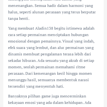
menenangkan. Semua hadir dalam harmoni yang
halus, seperti alunan perasaan yang terus berputar
tanpa henti.
Yang membuat Aladin138 begitu istimewa adalah
cara setiap permainan menciptakan hubungan
emosional dengan pemainnya. Visual yang indah,
efek suara yang lembut, dan alur permainan yang
dinamis membuat pengalaman terasa lebih dari
sekadar hiburan. Ada sesuatu yang akrab di setiap
momen, seolah permainan memahami ritme
perasaan. Dari kemenangan kecil hingga momen
menunggu hasil, semuanya membentuk narasi
tersendiri yang menyentuh hati.
Banyaknya pilihan game juga mencerminkan
kekayaan emosi yang ada dalam kehidupan. Ada