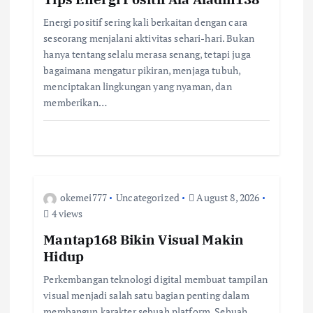
i
Energi positif sering kali berkaitan dengan cara
g
seseorang menjalani aktivitas sehari-hari. Bukan
hanya tentang selalu merasa senang, tetapi juga
a
bagaimana mengatur pikiran, menjaga tubuh,
menciptakan lingkungan yang nyaman, dan
t
memberikan…
i
o
okemei777
Uncategorized
August 8, 2026
n
4 views
Mantap168 Bikin Visual Makin
Hidup
Perkembangan teknologi digital membuat tampilan
visual menjadi salah satu bagian penting dalam
membangun karakter sebuah platform. Sebuah