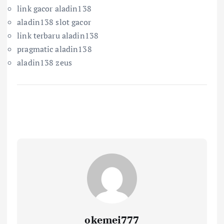
link gacor aladin138
aladin138 slot gacor
link terbaru aladin138
pragmatic aladin138
aladin138 zeus
okemei777