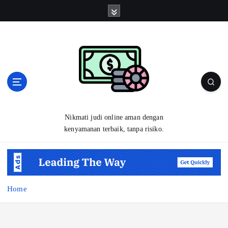
S
k
i
p
t
o
c
o
n
t
Nikmati judi online aman dengan
e
kenyamanan terbaik, tanpa risiko.
n
t
Home