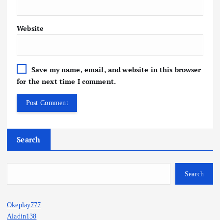
Website
Save my name, email, and website in this browser
for the next time I comment.
Search
Search
Okeplay777
Aladin138