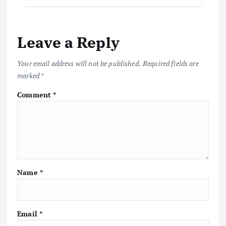
Leave a Reply
Your email address will not be published.
Required fields are
marked
*
Comment
*
Name
*
Email
*