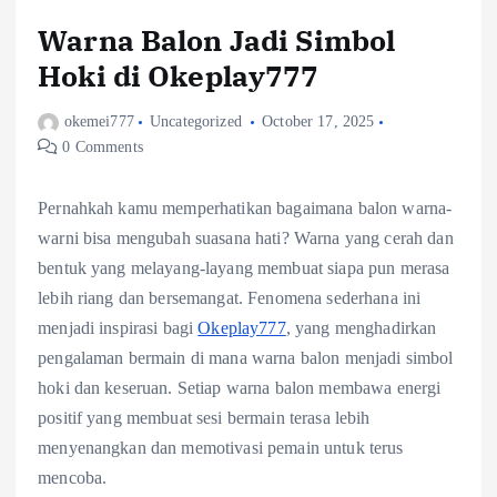
Warna Balon Jadi Simbol
Hoki di Okeplay777
okemei777
Uncategorized
October 17, 2025
0 Comments
Pernahkah kamu memperhatikan bagaimana balon warna-
warni bisa mengubah suasana hati? Warna yang cerah dan
bentuk yang melayang-layang membuat siapa pun merasa
lebih riang dan bersemangat. Fenomena sederhana ini
menjadi inspirasi bagi
Okeplay777
, yang menghadirkan
pengalaman bermain di mana warna balon menjadi simbol
hoki dan keseruan. Setiap warna balon membawa energi
positif yang membuat sesi bermain terasa lebih
menyenangkan dan memotivasi pemain untuk terus
mencoba.