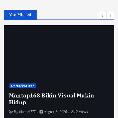
You Missed
Uncategorized
Mantap168 Bikin Visual Makin
Hidup
By
okemei777
August 8, 2026
2 views