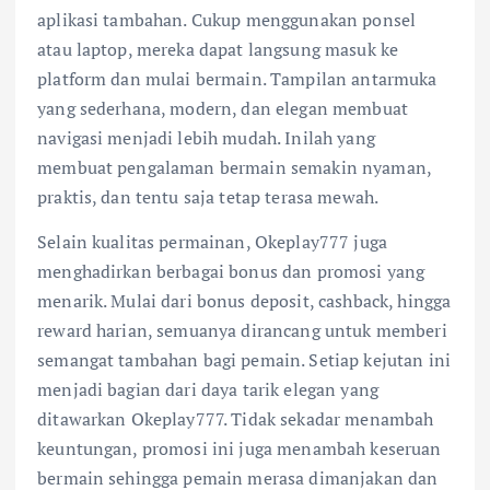
aplikasi tambahan. Cukup menggunakan ponsel
atau laptop, mereka dapat langsung masuk ke
platform dan mulai bermain. Tampilan antarmuka
yang sederhana, modern, dan elegan membuat
navigasi menjadi lebih mudah. Inilah yang
membuat pengalaman bermain semakin nyaman,
praktis, dan tentu saja tetap terasa mewah.
Selain kualitas permainan, Okeplay777 juga
menghadirkan berbagai bonus dan promosi yang
menarik. Mulai dari bonus deposit, cashback, hingga
reward harian, semuanya dirancang untuk memberi
semangat tambahan bagi pemain. Setiap kejutan ini
menjadi bagian dari daya tarik elegan yang
ditawarkan Okeplay777. Tidak sekadar menambah
keuntungan, promosi ini juga menambah keseruan
bermain sehingga pemain merasa dimanjakan dan