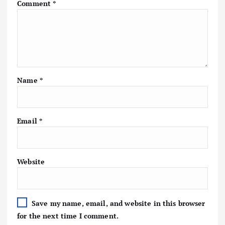
Comment
*
Name
*
Email
*
Website
Save my name, email, and website in this browser
for the next time I comment.