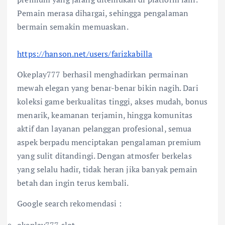
Pemain merasa dihargai, sehingga pengalaman
bermain semakin memuaskan.
https://hanson.net/users/farizkabilla
Okeplay777 berhasil menghadirkan permainan
mewah elegan yang benar-benar bikin nagih. Dari
koleksi game berkualitas tinggi, akses mudah, bonus
menarik, keamanan terjamin, hingga komunitas
aktif dan layanan pelanggan profesional, semua
aspek berpadu menciptakan pengalaman premium
yang sulit ditandingi. Dengan atmosfer berkelas
yang selalu hadir, tidak heran jika banyak pemain
betah dan ingin terus kembali.
Google search rekomendasi :
okeplay777 slot