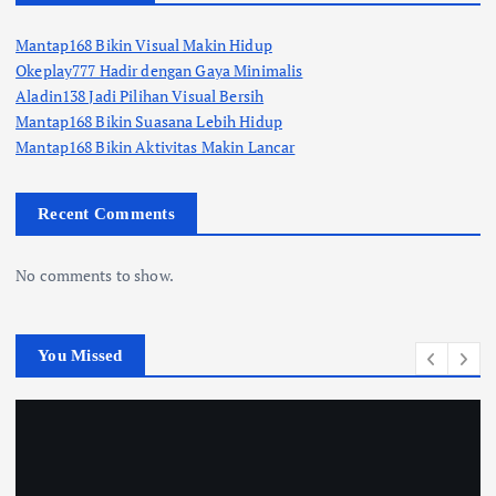
Mantap168 Bikin Visual Makin Hidup
Okeplay777 Hadir dengan Gaya Minimalis
Aladin138 Jadi Pilihan Visual Bersih
Mantap168 Bikin Suasana Lebih Hidup
Mantap168 Bikin Aktivitas Makin Lancar
Recent Comments
No comments to show.
You Missed