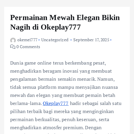
Permainan Mewah Elegan Bikin
Nagih di Okeplay777
okemei777
Uncategorized
September 17, 2025
0 Comments
Dunia game online terus berkembang pesat,
menghadirkan beragam inovasi yang membuat
pengalaman bermain semakin menarik. Namun,
tidak semua platform mampu menyajikan nuansa
mewah dan elegan yang membuat pemain betah
berlama-lama.
Okeplay777
hadir sebagai salah satu
pilihan terbaik bagi mereka yang menginginkan
permainan berkualitas, penuh keseruan, serta
menghadirkan atmosfer premium. Dengan