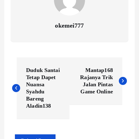
okemei777
P
Duduk Santai
Mantap168
o
Tetap Dapet
Rajanya Trik
Nuansa
Jalan Pintas
s
Syahdu
Game Online
Bareng
Aladin138
t
n