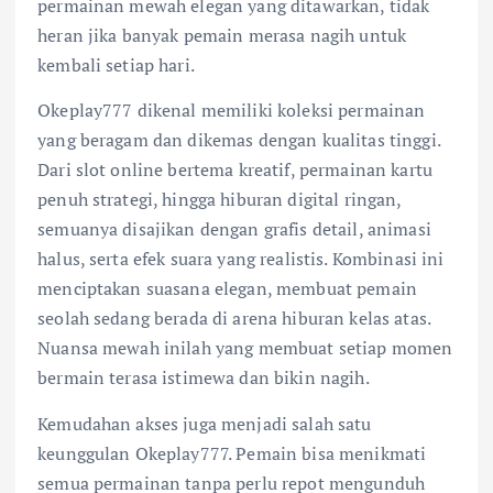
permainan mewah elegan yang ditawarkan, tidak
heran jika banyak pemain merasa nagih untuk
kembali setiap hari.
Okeplay777 dikenal memiliki koleksi permainan
yang beragam dan dikemas dengan kualitas tinggi.
Dari slot online bertema kreatif, permainan kartu
penuh strategi, hingga hiburan digital ringan,
semuanya disajikan dengan grafis detail, animasi
halus, serta efek suara yang realistis. Kombinasi ini
menciptakan suasana elegan, membuat pemain
seolah sedang berada di arena hiburan kelas atas.
Nuansa mewah inilah yang membuat setiap momen
bermain terasa istimewa dan bikin nagih.
Kemudahan akses juga menjadi salah satu
keunggulan Okeplay777. Pemain bisa menikmati
semua permainan tanpa perlu repot mengunduh