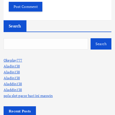
Search
Search
Okeplay777
Aladin138
Aladin138
Aladin138
Aladdin138
Aladdin138
pola slot gacor hari ini maxwin
Recent Posts