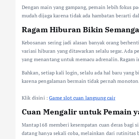
Dengan main yang gampang, pemain lebih fokus pada
mudah dijaga karena tidak ada hambatan berarti da
Ragam Hiburan Bikin Semanga
Kebosanan sering jadi alasan banyak orang berhenti
variasi hiburan yang ditawarkan selalu segar. Ada 
yang menantang untuk memacu adrenalin. Ragam in
Bahkan, setiap kali login, selalu ada hal baru yang b
karena pengalaman bermain tidak pernah monoton
Klik disini :
Game slot cuan langsung cair
Cuan Mengalir untuk Pemain 
Mantap168 memberi kesempatan cuan deras bagi siap
datang hanya sekali coba, melainkan dari rutinitas