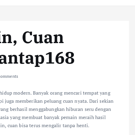
in, Cuan
Mantap168
Comments
ya hidup modern. Banyak orang mencari tempat yang
 juga memberikan peluang cuan nyata. Dari sekian
 yang berhasil menggabungkan hiburan seru dengan
hasia yang membuat banyak pemain meraih hasil
in, cuan bisa terus mengalir tanpa henti.