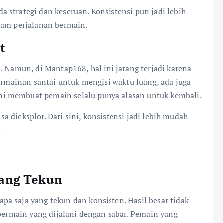
 strategi dan keseruan. Konsistensi pun jadi lebih
lam perjalanan bermain.
t
. Namun, di Mantap168, hal ini jarang terjadi karena
permainan santai untuk mengisi waktu luang, ada juga
i membuat pemain selalu punya alasan untuk kembali.
isa dieksplor. Dari sini, konsistensi jadi lebih mudah
.
yang Tekun
a saja yang tekun dan konsisten. Hasil besar tidak
 bermain yang dijalani dengan sabar. Pemain yang