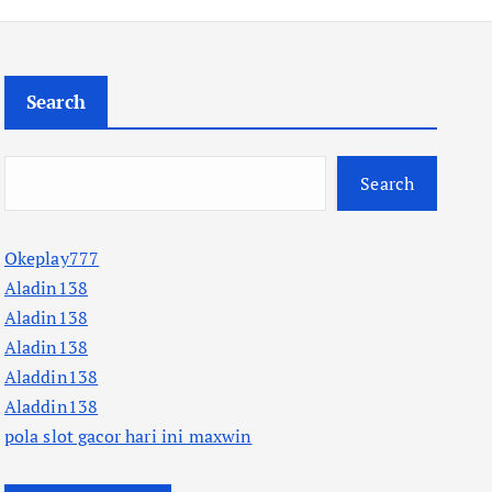
Search
Search
Okeplay777
Aladin138
Aladin138
Aladin138
Aladdin138
Aladdin138
pola slot gacor hari ini maxwin