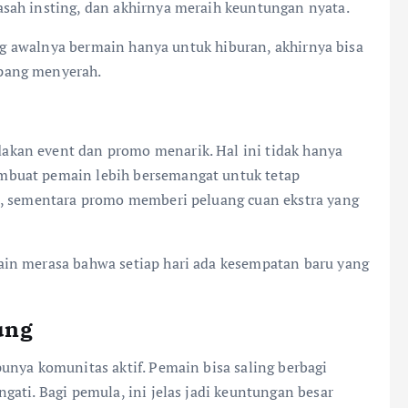
sah insting, dan akhirnya meraih keuntungan nyata.
ang awalnya bermain hanya untuk hiburan, akhirnya bisa
pang menyerah.
kan event dan promo menarik. Hal ini tidak hanya
buat pemain lebih bersemangat untuk tetap
u, sementara promo memberi peluang cuan ekstra yang
in merasa bahwa setiap hari ada kesempatan baru yang
ung
unya komunitas aktif. Pemain bisa saling berbagi
ati. Bagi pemula, ini jelas jadi keuntungan besar