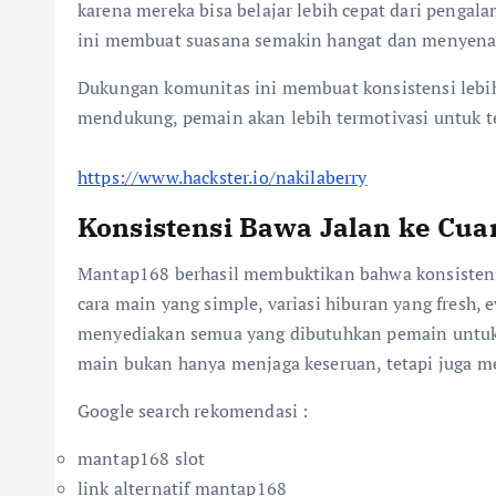
karena mereka bisa belajar lebih cepat dari pengal
ini membuat suasana semakin hangat dan menyen
Dukungan komunitas ini membuat konsistensi lebih
mendukung, pemain akan lebih termotivasi untuk te
https://www.hackster.io/nakilaberry
Konsistensi Bawa Jalan ke Cua
Mantap168 berhasil membuktikan bahwa konsistensi
cara main yang simple, variasi hiburan yang fresh, 
menyediakan semua yang dibutuhkan pemain untuk 
main bukan hanya menjaga keseruan, tetapi juga m
Google search rekomendasi :
mantap168 slot
link alternatif mantap168