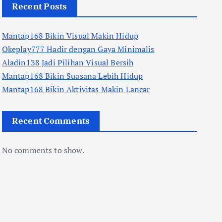
Recent Posts
Mantap168 Bikin Visual Makin Hidup
Okeplay777 Hadir dengan Gaya Minimalis
Aladin138 Jadi Pilihan Visual Bersih
Mantap168 Bikin Suasana Lebih Hidup
Mantap168 Bikin Aktivitas Makin Lancar
Recent Comments
No comments to show.