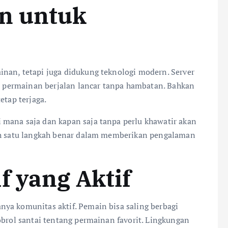
n untuk
nan, tetapi juga didukung teknologi modern. Server
an permainan berjalan lancar tanpa hambatan. Bahkan
etap terjaga.
 mana saja dan kapan saja tanpa perlu khawatir akan
lah satu langkah benar dalam memberikan pengalaman
f yang Aktif
ya komunitas aktif. Pemain bisa saling berbagi
obrol santai tentang permainan favorit. Lingkungan