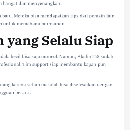
bih hangat dan menyenangkan.
 baru. Mereka bisa mendapatkan tips dari pemain lain
ah untuk memahami permainan.
 yang Selalu Siap
dala kecil bisa saja muncul. Namun, Aladin138 sudah
rofesional. Tim support siap membantu kapan pun
nang karena setiap masalah bisa diselesaikan dengan
ngguan berarti.