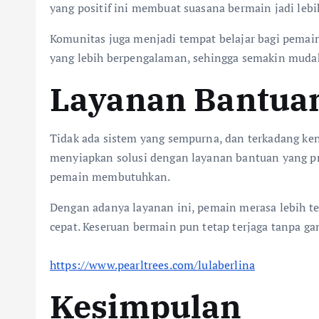
yang positif ini membuat suasana bermain jadi le
Komunitas juga menjadi tempat belajar bagi pemain
yang lebih berpengalaman, sehingga semakin mud
Layanan Bantuan
Tidak ada sistem yang sempurna, dan terkadang ken
menyiapkan solusi dengan layanan bantuan yang p
pemain membutuhkan.
Dengan adanya layanan ini, pemain merasa lebih te
cepat. Keseruan bermain pun tetap terjaga tanpa ga
https://www.pearltrees.com/lulaberlina
Kesimpulan