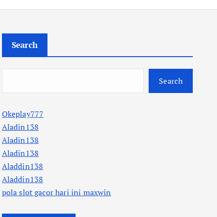
Search
Search
Okeplay777
Aladin138
Aladin138
Aladin138
Aladdin138
Aladdin138
pola slot gacor hari ini maxwin