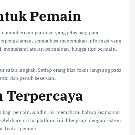
ntuk Pemain
alu memberikan panduan yang jelas bagi para
berpengalaman, semua bisa menemukan informasi yang
si, memahami aturan permainan, hingga tips bermain,
t salah langkah. Setiap orang bisa fokus langsung pada
ntai dan penuh keseruan.
 Terpercaya
man bagi pemain. Aladin138 memahami bahwa keamanan
 Oleh karena itu, platform ini dilengkapi dengan sistem
ktivitas pemain.