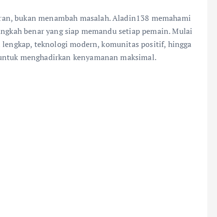
uran, bukan menambah masalah. Aladin138 memahami
langkah benar yang siap memandu setiap pemain. Mulai
 lengkap, teknologi modern, komunitas positif, hingga
g untuk menghadirkan kenyamanan maksimal.