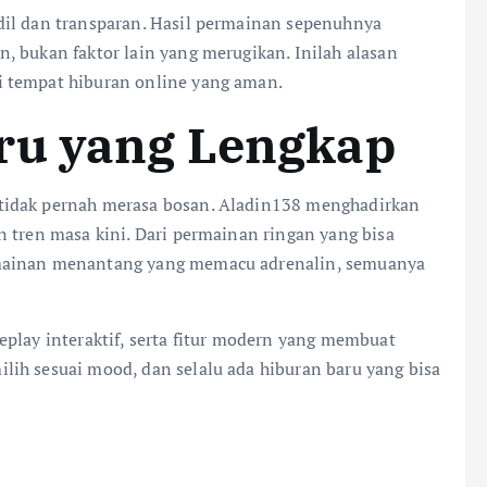
dil dan transparan. Hasil permainan sepenuhnya
, bukan faktor lain yang merugikan. Inilah alasan
i tempat hiburan online yang aman.
ru yang Lengkap
tidak pernah merasa bosan. Aladin138 menghadirkan
 tren masa kini. Dari permainan ringan yang bisa
rmainan menantang yang memacu adrenalin, semuanya
eplay interaktif, serta fitur modern yang membuat
ih sesuai mood, dan selalu ada hiburan baru yang bisa