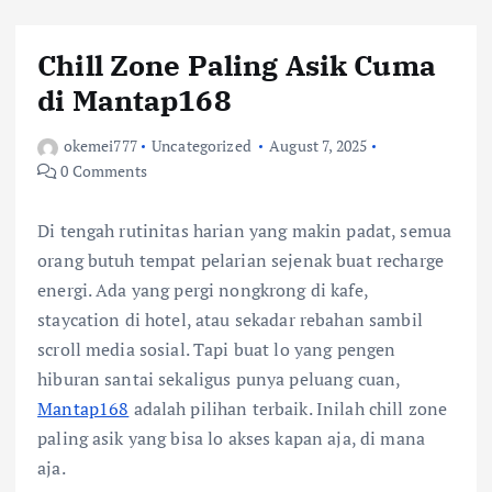
Chill Zone Paling Asik Cuma
di Mantap168
okemei777
Uncategorized
August 7, 2025
0 Comments
Di tengah rutinitas harian yang makin padat, semua
orang butuh tempat pelarian sejenak buat recharge
energi. Ada yang pergi nongkrong di kafe,
staycation di hotel, atau sekadar rebahan sambil
scroll media sosial. Tapi buat lo yang pengen
hiburan santai sekaligus punya peluang cuan,
Mantap168
adalah pilihan terbaik. Inilah chill zone
paling asik yang bisa lo akses kapan aja, di mana
aja.