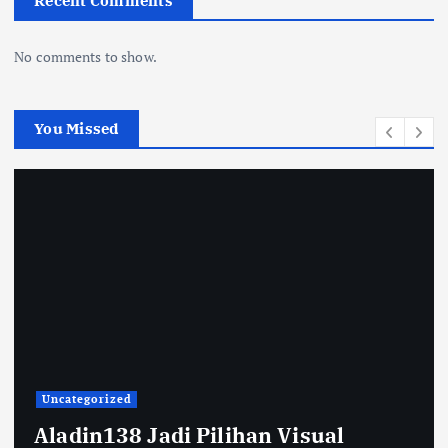
Recent Comments
No comments to show.
You Missed
Uncategorized
Aladin138 Jadi Pilihan Visual