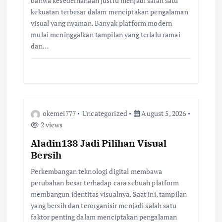
bahwa kesederhanaan justru menjadi salah satu
t
kekuatan terbesar dalam menciptakan pengalaman
visual yang nyaman. Banyak platform modern
i
mulai meninggalkan tampilan yang terlalu ramai
dan…
o
n
okemei777
Uncategorized
August 5, 2026
2 views
Aladin138 Jadi Pilihan Visual
Bersih
Perkembangan teknologi digital membawa
perubahan besar terhadap cara sebuah platform
membangun identitas visualnya. Saat ini, tampilan
yang bersih dan terorganisir menjadi salah satu
faktor penting dalam menciptakan pengalaman