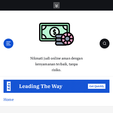
S
k
i
p
t
o
c
o
n
t
Nikmati judi online aman dengan
e
kenyamanan terbaik, tanpa
n
risiko.
t
Home