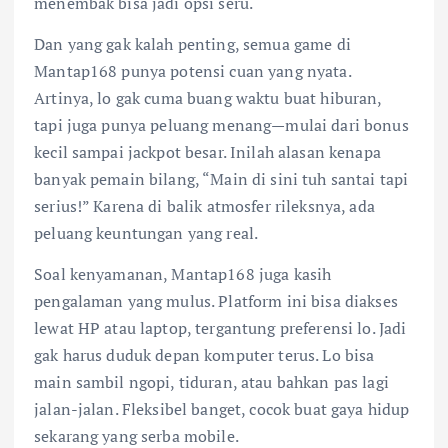
menembak bisa jadi opsi seru.
Dan yang gak kalah penting, semua game di
Mantap168 punya potensi cuan yang nyata.
Artinya, lo gak cuma buang waktu buat hiburan,
tapi juga punya peluang menang—mulai dari bonus
kecil sampai jackpot besar. Inilah alasan kenapa
banyak pemain bilang, “Main di sini tuh santai tapi
serius!” Karena di balik atmosfer rileksnya, ada
peluang keuntungan yang real.
Soal kenyamanan, Mantap168 juga kasih
pengalaman yang mulus. Platform ini bisa diakses
lewat HP atau laptop, tergantung preferensi lo. Jadi
gak harus duduk depan komputer terus. Lo bisa
main sambil ngopi, tiduran, atau bahkan pas lagi
jalan-jalan. Fleksibel banget, cocok buat gaya hidup
sekarang yang serba mobile.