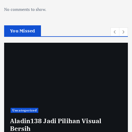
No comments to show.
You Missed
Uncategorized
Aladin138 Jadi Pilihan Visual
Bersih