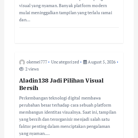
t
visual yang nyaman. Banyak platform modern
i
mulai meninggalkan tampilan yang terlalu ramai
dan…
o
n
okemei777
Uncategorized
August 5, 2026
2 views
Aladin138 Jadi Pilihan Visual
Bersih
Perkembangan teknologi digital membawa
perubahan besar terhadap cara sebuah platform
membangun identitas visualnya. Saat ini, tampilan
yang bersih dan terorganisir menjadi salah satu
faktor penting dalam menciptakan pengalaman
yang nyaman.…