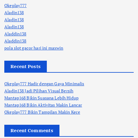
Okeplay777
Aladin138
Aladin138
Aladin138
Aladdin138
Aladdin138
pola slot gacor hari ini maxwin
Recent Posts
Okeplay777 Hadir dengan Gaya Minimalis
Aladin138 Jadi Pilihan Visual Bersih
Mantap168 Bikin Suasana Lebih Hidup
Mantap168 Bikin Aktivitas Makin Lancar
Okeplay777 Bikin Tampilan Makin Kece
Recent Comments