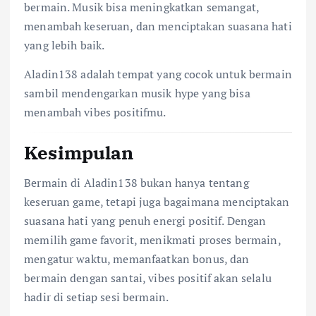
bermain. Musik bisa meningkatkan semangat,
menambah keseruan, dan menciptakan suasana hati
yang lebih baik.
Aladin138 adalah tempat yang cocok untuk bermain
sambil mendengarkan musik hype yang bisa
menambah vibes positifmu.
Kesimpulan
Bermain di Aladin138 bukan hanya tentang
keseruan game, tetapi juga bagaimana menciptakan
suasana hati yang penuh energi positif. Dengan
memilih game favorit, menikmati proses bermain,
mengatur waktu, memanfaatkan bonus, dan
bermain dengan santai, vibes positif akan selalu
hadir di setiap sesi bermain.