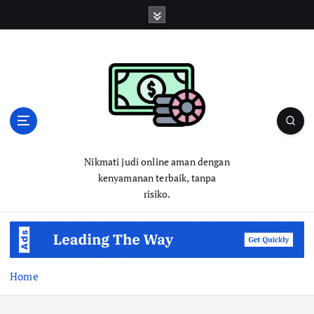
S
k
i
p
t
o
c
o
n
t
Nikmati judi online aman dengan
e
kenyamanan terbaik, tanpa
n
risiko.
t
Home