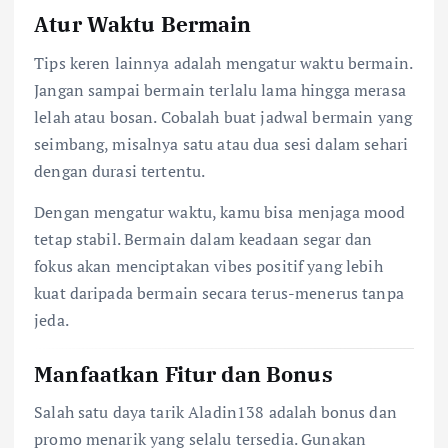
Atur Waktu Bermain
Tips keren lainnya adalah mengatur waktu bermain.
Jangan sampai bermain terlalu lama hingga merasa
lelah atau bosan. Cobalah buat jadwal bermain yang
seimbang, misalnya satu atau dua sesi dalam sehari
dengan durasi tertentu.
Dengan mengatur waktu, kamu bisa menjaga mood
tetap stabil. Bermain dalam keadaan segar dan
fokus akan menciptakan vibes positif yang lebih
kuat daripada bermain secara terus-menerus tanpa
jeda.
Manfaatkan Fitur dan Bonus
Salah satu daya tarik Aladin138 adalah bonus dan
promo menarik yang selalu tersedia. Gunakan