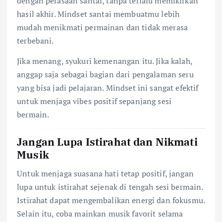
dengan perasaan santai, tanpa terlalu memikirkan
hasil akhir. Mindset santai membuatmu lebih
mudah menikmati permainan dan tidak merasa
terbebani.
Jika menang, syukuri kemenangan itu. Jika kalah,
anggap saja sebagai bagian dari pengalaman seru
yang bisa jadi pelajaran. Mindset ini sangat efektif
untuk menjaga vibes positif sepanjang sesi
bermain.
Jangan Lupa Istirahat dan Nikmati
Musik
Untuk menjaga suasana hati tetap positif, jangan
lupa untuk istirahat sejenak di tengah sesi bermain.
Istirahat dapat mengembalikan energi dan fokusmu.
Selain itu, coba mainkan musik favorit selama