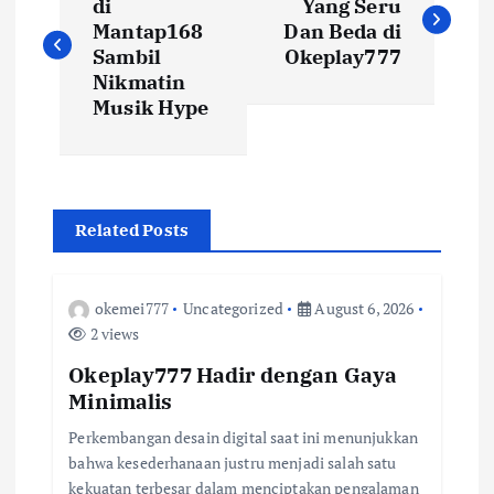
o
di
Yang Seru
Mantap168
Dan Beda di
s
Sambil
Okeplay777
Nikmatin
t
Musik Hype
n
a
Related Posts
v
okemei777
Uncategorized
August 6, 2026
i
2 views
Okeplay777 Hadir dengan Gaya
g
Minimalis
a
Perkembangan desain digital saat ini menunjukkan
bahwa kesederhanaan justru menjadi salah satu
kekuatan terbesar dalam menciptakan pengalaman