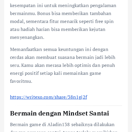
kesempatan ini untuk meningkatkan pengalaman
bermainmu. Bonus bisa memberikan tambahan
modal, sementara fitur menarik seperti free spin
atau hadiah harian bisa memberikan kejutan
menyenangkan.
Memanfaatkan semua keuntungan ini dengan
cerdas akan membuat suasana bermain jadi lebih
seru. Kamu akan merasa lebih optimis dan penuh
energi positif setiap kali memainkan game
favoritmu.
https://writexo.com/share/38n1gj2f
Bermain dengan Mindset Santai
Bermain game di Aladin138 sebaiknya dilakukan