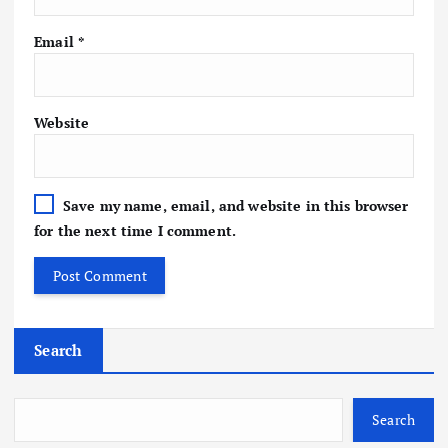
Email
*
Website
Save my name, email, and website in this browser
for the next time I comment.
Search
Search