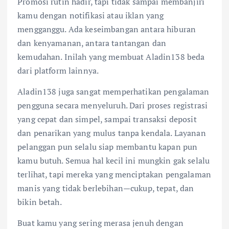
Promosi rutin hadir, tapi tidak sampai membanjiri
kamu dengan notifikasi atau iklan yang
mengganggu. Ada keseimbangan antara hiburan
dan kenyamanan, antara tantangan dan
kemudahan. Inilah yang membuat Aladin138 beda
dari platform lainnya.
Aladin138 juga sangat memperhatikan pengalaman
pengguna secara menyeluruh. Dari proses registrasi
yang cepat dan simpel, sampai transaksi deposit
dan penarikan yang mulus tanpa kendala. Layanan
pelanggan pun selalu siap membantu kapan pun
kamu butuh. Semua hal kecil ini mungkin gak selalu
terlihat, tapi mereka yang menciptakan pengalaman
manis yang tidak berlebihan—cukup, tepat, dan
bikin betah.
Buat kamu yang sering merasa jenuh dengan