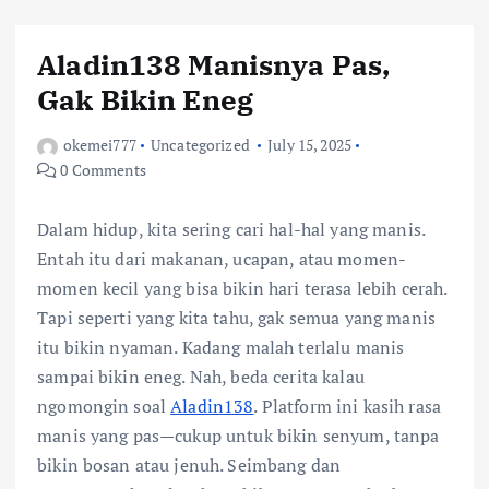
Aladin138 Manisnya Pas,
Gak Bikin Eneg
okemei777
Uncategorized
July 15, 2025
0 Comments
Dalam hidup, kita sering cari hal-hal yang manis.
Entah itu dari makanan, ucapan, atau momen-
momen kecil yang bisa bikin hari terasa lebih cerah.
Tapi seperti yang kita tahu, gak semua yang manis
itu bikin nyaman. Kadang malah terlalu manis
sampai bikin eneg. Nah, beda cerita kalau
ngomongin soal
Aladin138
. Platform ini kasih rasa
manis yang pas—cukup untuk bikin senyum, tanpa
bikin bosan atau jenuh. Seimbang dan