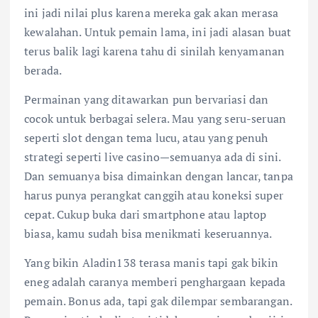
ini jadi nilai plus karena mereka gak akan merasa
kewalahan. Untuk pemain lama, ini jadi alasan buat
terus balik lagi karena tahu di sinilah kenyamanan
berada.
Permainan yang ditawarkan pun bervariasi dan
cocok untuk berbagai selera. Mau yang seru-seruan
seperti slot dengan tema lucu, atau yang penuh
strategi seperti live casino—semuanya ada di sini.
Dan semuanya bisa dimainkan dengan lancar, tanpa
harus punya perangkat canggih atau koneksi super
cepat. Cukup buka dari smartphone atau laptop
biasa, kamu sudah bisa menikmati keseruannya.
Yang bikin Aladin138 terasa manis tapi gak bikin
eneg adalah caranya memberi penghargaan kepada
pemain. Bonus ada, tapi gak dilempar sembarangan.