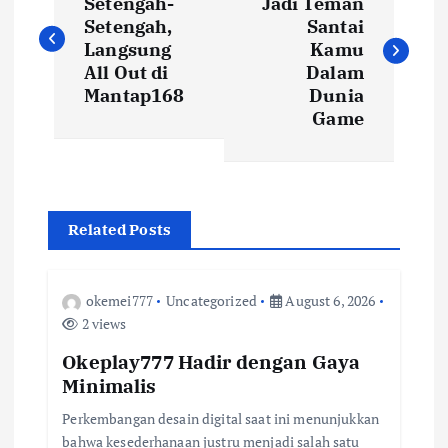
o
Setengah-
Jadi Teman
Setengah,
Santai
s
Langsung
Kamu
All Out di
Dalam
t
Mantap168
Dunia
Game
n
a
Related Posts
v
i
okemei777
Uncategorized
August 6, 2026
2 views
g
Okeplay777 Hadir dengan Gaya
Minimalis
a
Perkembangan desain digital saat ini menunjukkan
bahwa kesederhanaan justru menjadi salah satu