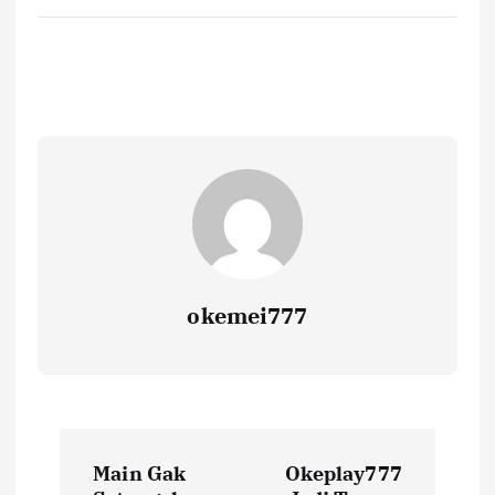
okemei777
P
Main Gak
Okeplay777