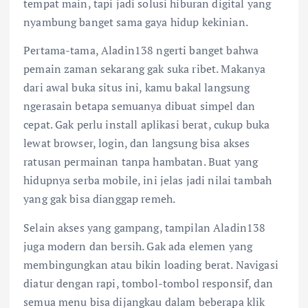
tempat main, tapi jadi solusi hiburan digital yang
nyambung banget sama gaya hidup kekinian.
Pertama-tama, Aladin138 ngerti banget bahwa
pemain zaman sekarang gak suka ribet. Makanya
dari awal buka situs ini, kamu bakal langsung
ngerasain betapa semuanya dibuat simpel dan
cepat. Gak perlu install aplikasi berat, cukup buka
lewat browser, login, dan langsung bisa akses
ratusan permainan tanpa hambatan. Buat yang
hidupnya serba mobile, ini jelas jadi nilai tambah
yang gak bisa dianggap remeh.
Selain akses yang gampang, tampilan Aladin138
juga modern dan bersih. Gak ada elemen yang
membingungkan atau bikin loading berat. Navigasi
diatur dengan rapi, tombol-tombol responsif, dan
semua menu bisa dijangkau dalam beberapa klik