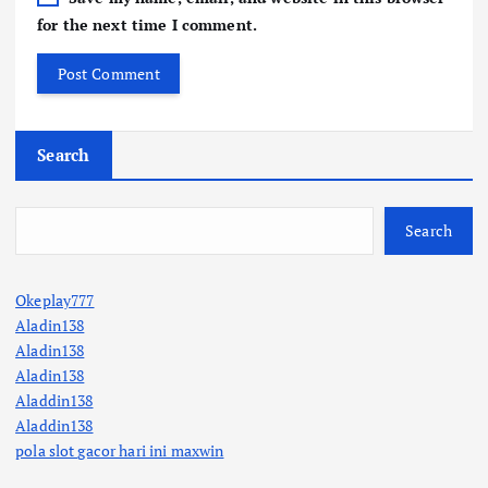
for the next time I comment.
Search
Search
Okeplay777
Aladin138
Aladin138
Aladin138
Aladdin138
Aladdin138
pola slot gacor hari ini maxwin