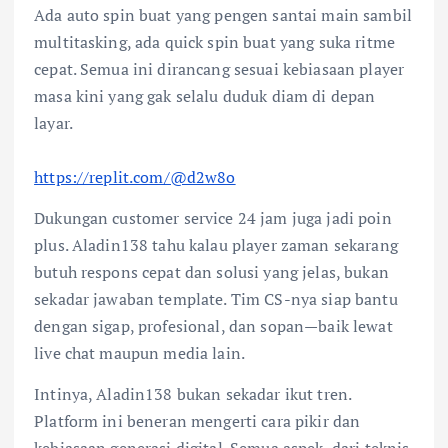
Ada auto spin buat yang pengen santai main sambil
multitasking, ada quick spin buat yang suka ritme
cepat. Semua ini dirancang sesuai kebiasaan player
masa kini yang gak selalu duduk diam di depan
layar.
https://replit.com/@d2w8o
Dukungan customer service 24 jam juga jadi poin
plus. Aladin138 tahu kalau player zaman sekarang
butuh respons cepat dan solusi yang jelas, bukan
sekadar jawaban template. Tim CS-nya siap bantu
dengan sigap, profesional, dan sopan—baik lewat
live chat maupun media lain.
Intinya, Aladin138 bukan sekadar ikut tren.
Platform ini beneran mengerti cara pikir dan
kebiasaan generasi digital. Semua aspek, dari teknis