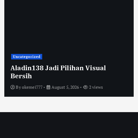
Uncategorized
Aladin138 Jadi Pilihan Visual
Bersih
By
okemei777
August 5, 2026
2 views