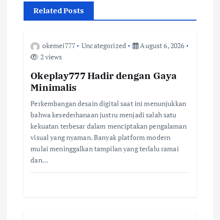
Related Posts
a
v
okemei777
Uncategorized
August 6, 2026
2 views
i
Okeplay777 Hadir dengan Gaya
Minimalis
g
Perkembangan desain digital saat ini menunjukkan
a
bahwa kesederhanaan justru menjadi salah satu
kekuatan terbesar dalam menciptakan pengalaman
t
visual yang nyaman. Banyak platform modern
mulai meninggalkan tampilan yang terlalu ramai
i
dan…
o
n