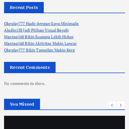
Recent Posts
Okeplay777 Hadir dengan Gaya Minimalis
Aladin138 Jadi Pilihan Visual Bersih
Mantap168 Bikin Suasana Lebih Hidup
Mantap168 Bikin Aktivitas Makin Lancar
Okeplay777 Bikin Tampilan Makin Kece
Recent Comments
No comments to show.
You Missed