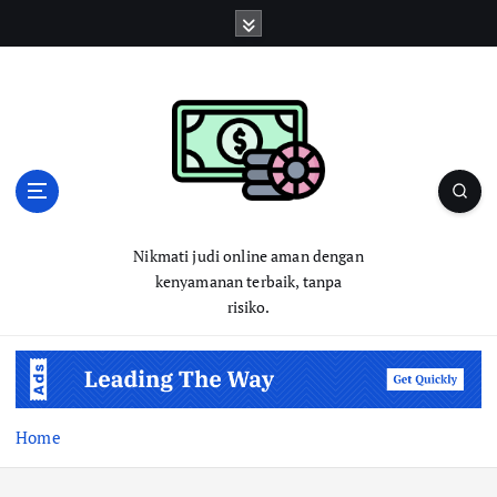
S
k
i
p
t
o
c
o
n
t
Nikmati judi online aman dengan
e
kenyamanan terbaik, tanpa
n
risiko.
t
Home