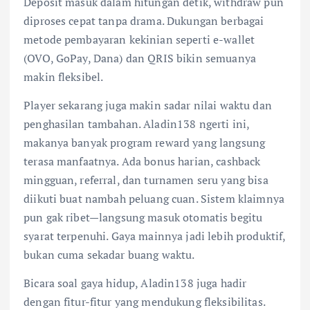
Deposit masuk dalam hitungan detik, withdraw pun
diproses cepat tanpa drama. Dukungan berbagai
metode pembayaran kekinian seperti e-wallet
(OVO, GoPay, Dana) dan QRIS bikin semuanya
makin fleksibel.
Player sekarang juga makin sadar nilai waktu dan
penghasilan tambahan. Aladin138 ngerti ini,
makanya banyak program reward yang langsung
terasa manfaatnya. Ada bonus harian, cashback
mingguan, referral, dan turnamen seru yang bisa
diikuti buat nambah peluang cuan. Sistem klaimnya
pun gak ribet—langsung masuk otomatis begitu
syarat terpenuhi. Gaya mainnya jadi lebih produktif,
bukan cuma sekadar buang waktu.
Bicara soal gaya hidup, Aladin138 juga hadir
dengan fitur-fitur yang mendukung fleksibilitas.