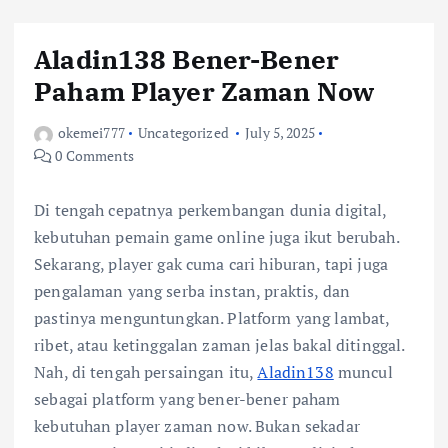
Aladin138 Bener-Bener
Paham Player Zaman Now
okemei777
Uncategorized
July 5, 2025
0 Comments
Di tengah cepatnya perkembangan dunia digital,
kebutuhan pemain game online juga ikut berubah.
Sekarang, player gak cuma cari hiburan, tapi juga
pengalaman yang serba instan, praktis, dan
pastinya menguntungkan. Platform yang lambat,
ribet, atau ketinggalan zaman jelas bakal ditinggal.
Nah, di tengah persaingan itu,
Aladin138
muncul
sebagai platform yang bener-bener paham
kebutuhan player zaman now. Bukan sekadar