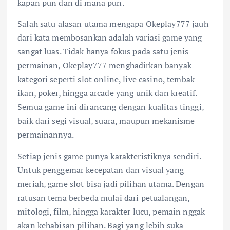
kapan pun dan di mana pun.
Salah satu alasan utama mengapa Okeplay777 jauh
dari kata membosankan adalah variasi game yang
sangat luas. Tidak hanya fokus pada satu jenis
permainan, Okeplay777 menghadirkan banyak
kategori seperti slot online, live casino, tembak
ikan, poker, hingga arcade yang unik dan kreatif.
Semua game ini dirancang dengan kualitas tinggi,
baik dari segi visual, suara, maupun mekanisme
permainannya.
Setiap jenis game punya karakteristiknya sendiri.
Untuk penggemar kecepatan dan visual yang
meriah, game slot bisa jadi pilihan utama. Dengan
ratusan tema berbeda mulai dari petualangan,
mitologi, film, hingga karakter lucu, pemain nggak
akan kehabisan pilihan. Bagi yang lebih suka