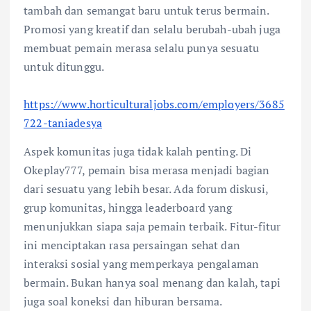
tambah dan semangat baru untuk terus bermain.
Promosi yang kreatif dan selalu berubah-ubah juga
membuat pemain merasa selalu punya sesuatu
untuk ditunggu.
https://www.horticulturaljobs.com/employers/3685
722-taniadesya
Aspek komunitas juga tidak kalah penting. Di
Okeplay777, pemain bisa merasa menjadi bagian
dari sesuatu yang lebih besar. Ada forum diskusi,
grup komunitas, hingga leaderboard yang
menunjukkan siapa saja pemain terbaik. Fitur-fitur
ini menciptakan rasa persaingan sehat dan
interaksi sosial yang memperkaya pengalaman
bermain. Bukan hanya soal menang dan kalah, tapi
juga soal koneksi dan hiburan bersama.