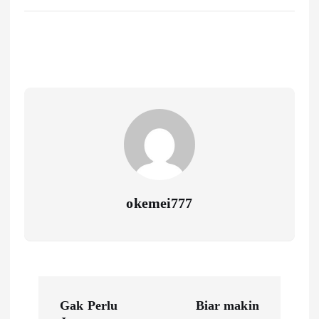
okemei777
P
Gak Perlu
Biar makin