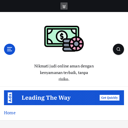
S
k
i
p
t
o
c
o
n
t
Nikmati judi online aman dengan
e
kenyamanan terbaik, tanpa
n
risiko.
t
Home