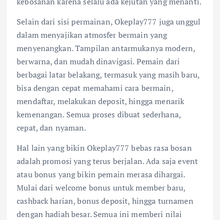
kebosanan karena selalu ada kejutan yang menanti.
Selain dari sisi permainan, Okeplay777 juga unggul
dalam menyajikan atmosfer bermain yang
menyenangkan. Tampilan antarmukanya modern,
berwarna, dan mudah dinavigasi. Pemain dari
berbagai latar belakang, termasuk yang masih baru,
bisa dengan cepat memahami cara bermain,
mendaftar, melakukan deposit, hingga menarik
kemenangan. Semua proses dibuat sederhana,
cepat, dan nyaman.
Hal lain yang bikin Okeplay777 bebas rasa bosan
adalah promosi yang terus berjalan. Ada saja event
atau bonus yang bikin pemain merasa dihargai.
Mulai dari welcome bonus untuk member baru,
cashback harian, bonus deposit, hingga turnamen
dengan hadiah besar. Semua ini memberi nilai