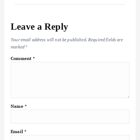
Leave a Reply
Your email address will not be published.
Required fields are
marked
*
Comment
*
Name
*
Email
*