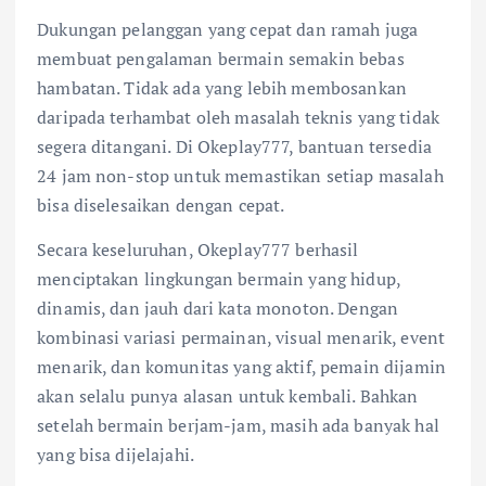
Dukungan pelanggan yang cepat dan ramah juga
membuat pengalaman bermain semakin bebas
hambatan. Tidak ada yang lebih membosankan
daripada terhambat oleh masalah teknis yang tidak
segera ditangani. Di Okeplay777, bantuan tersedia
24 jam non-stop untuk memastikan setiap masalah
bisa diselesaikan dengan cepat.
Secara keseluruhan, Okeplay777 berhasil
menciptakan lingkungan bermain yang hidup,
dinamis, dan jauh dari kata monoton. Dengan
kombinasi variasi permainan, visual menarik, event
menarik, dan komunitas yang aktif, pemain dijamin
akan selalu punya alasan untuk kembali. Bahkan
setelah bermain berjam-jam, masih ada banyak hal
yang bisa dijelajahi.