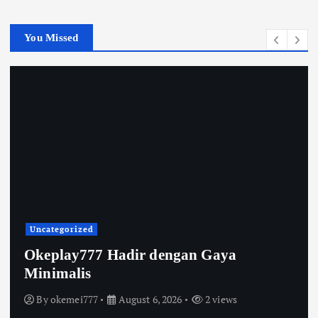
You Missed
Uncategorized
Okeplay777 Hadir dengan Gaya
Minimalis
By
okemei777
August 6, 2026
2 views