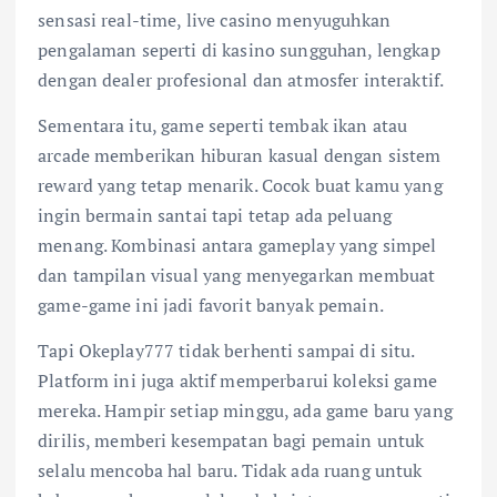
sensasi real-time, live casino menyuguhkan
pengalaman seperti di kasino sungguhan, lengkap
dengan dealer profesional dan atmosfer interaktif.
Sementara itu, game seperti tembak ikan atau
arcade memberikan hiburan kasual dengan sistem
reward yang tetap menarik. Cocok buat kamu yang
ingin bermain santai tapi tetap ada peluang
menang. Kombinasi antara gameplay yang simpel
dan tampilan visual yang menyegarkan membuat
game-game ini jadi favorit banyak pemain.
Tapi Okeplay777 tidak berhenti sampai di situ.
Platform ini juga aktif memperbarui koleksi game
mereka. Hampir setiap minggu, ada game baru yang
dirilis, memberi kesempatan bagi pemain untuk
selalu mencoba hal baru. Tidak ada ruang untuk