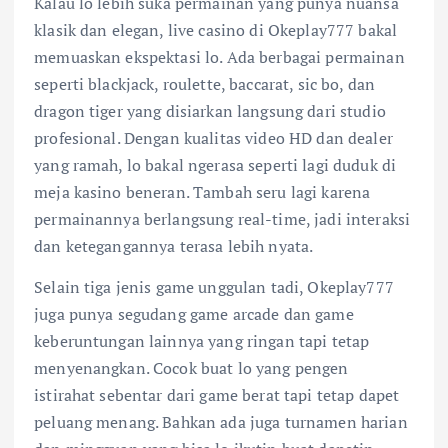
Kalau lo lebih suka permainan yang punya nuansa
klasik dan elegan, live casino di Okeplay777 bakal
memuaskan ekspektasi lo. Ada berbagai permainan
seperti blackjack, roulette, baccarat, sic bo, dan
dragon tiger yang disiarkan langsung dari studio
profesional. Dengan kualitas video HD dan dealer
yang ramah, lo bakal ngerasa seperti lagi duduk di
meja kasino beneran. Tambah seru lagi karena
permainannya berlangsung real-time, jadi interaksi
dan ketegangannya terasa lebih nyata.
Selain tiga jenis game unggulan tadi, Okeplay777
juga punya segudang game arcade dan game
keberuntungan lainnya yang ringan tapi tetap
menyenangkan. Cocok buat lo yang pengen
istirahat sebentar dari game berat tapi tetap dapet
peluang menang. Bahkan ada juga turnamen harian