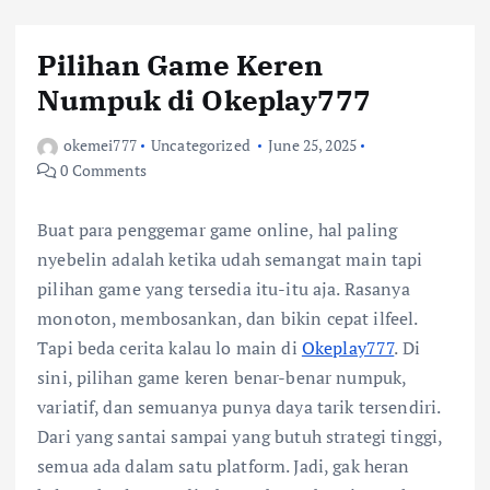
Pilihan Game Keren
Numpuk di Okeplay777
okemei777
Uncategorized
June 25, 2025
0 Comments
Buat para penggemar game online, hal paling
nyebelin adalah ketika udah semangat main tapi
pilihan game yang tersedia itu-itu aja. Rasanya
monoton, membosankan, dan bikin cepat ilfeel.
Tapi beda cerita kalau lo main di
Okeplay777
. Di
sini, pilihan game keren benar-benar numpuk,
variatif, dan semuanya punya daya tarik tersendiri.
Dari yang santai sampai yang butuh strategi tinggi,
semua ada dalam satu platform. Jadi, gak heran