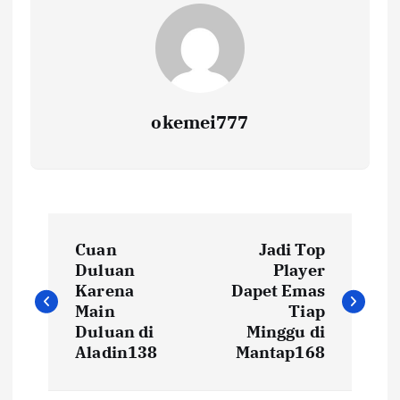
okemei777
P
Cuan
Jadi Top
o
Duluan
Player
Karena
Dapet Emas
s
Main
Tiap
Duluan di
Minggu di
t
Aladin138
Mantap168