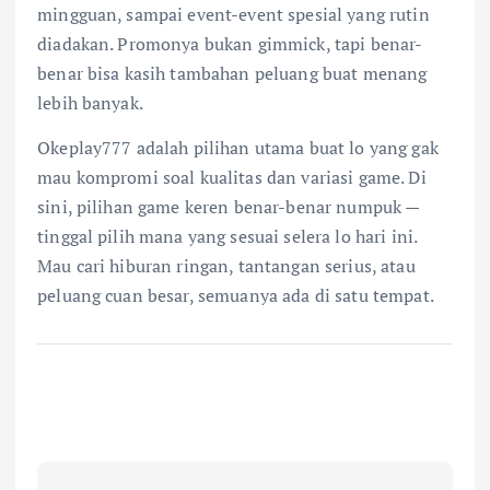
mingguan, sampai event-event spesial yang rutin
diadakan. Promonya bukan gimmick, tapi benar-
benar bisa kasih tambahan peluang buat menang
lebih banyak.
Okeplay777 adalah pilihan utama buat lo yang gak
mau kompromi soal kualitas dan variasi game. Di
sini, pilihan game keren benar-benar numpuk —
tinggal pilih mana yang sesuai selera lo hari ini.
Mau cari hiburan ringan, tantangan serius, atau
peluang cuan besar, semuanya ada di satu tempat.