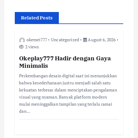
n
a
Related Posts
v
okemei777
Uncategorized
August 6, 2026
i
2 views
Okeplay777 Hadir dengan Gaya
g
Minimalis
a
Perkembangan desain digital saat ini menunjukkan
bahwa kesederhanaan justru menjadi salah satu
t
kekuatan terbesar dalam menciptakan pengalaman
visual yang nyaman. Banyak platform modern
i
mulai meninggalkan tampilan yang terlalu ramai
dan…
o