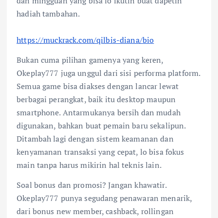
dan mingguan yang bisa lo ikutin buat dapetin
hadiah tambahan.
https://muckrack.com/qilbis-diana/bio
Bukan cuma pilihan gamenya yang keren,
Okeplay777 juga unggul dari sisi performa platform.
Semua game bisa diakses dengan lancar lewat
berbagai perangkat, baik itu desktop maupun
smartphone. Antarmukanya bersih dan mudah
digunakan, bahkan buat pemain baru sekalipun.
Ditambah lagi dengan sistem keamanan dan
kenyamanan transaksi yang cepat, lo bisa fokus
main tanpa harus mikirin hal teknis lain.
Soal bonus dan promosi? Jangan khawatir.
Okeplay777 punya segudang penawaran menarik,
dari bonus new member, cashback, rollingan