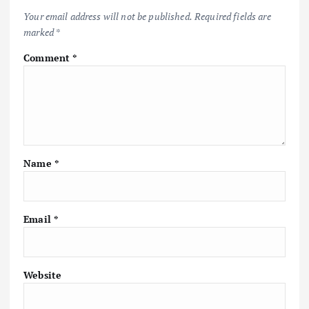
Your email address will not be published.
Required fields are
marked
*
Comment
*
Name
*
Email
*
Website