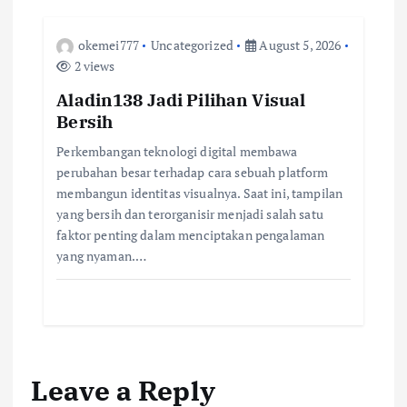
n
okemei777
Uncategorized
August 5, 2026
2 views
Aladin138 Jadi Pilihan Visual
Bersih
Perkembangan teknologi digital membawa
perubahan besar terhadap cara sebuah platform
membangun identitas visualnya. Saat ini, tampilan
yang bersih dan terorganisir menjadi salah satu
faktor penting dalam menciptakan pengalaman
yang nyaman.…
Leave a Reply