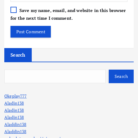
Save my name, email, and website in this browser
for the next time I comment.
Search
Search
Okeplay777
Aladin138
Aladin138
Aladin138
Aladdin138
Aladdin138