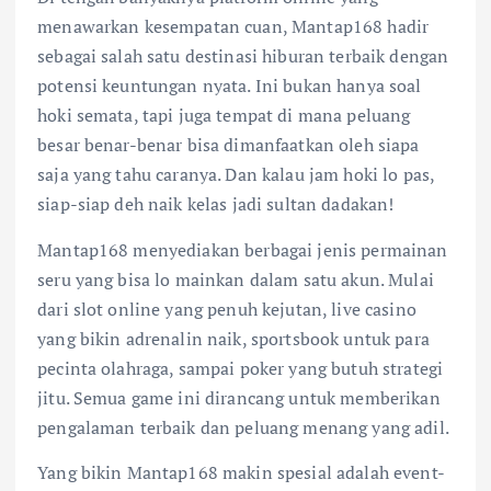
menawarkan kesempatan cuan, Mantap168 hadir
sebagai salah satu destinasi hiburan terbaik dengan
potensi keuntungan nyata. Ini bukan hanya soal
hoki semata, tapi juga tempat di mana peluang
besar benar-benar bisa dimanfaatkan oleh siapa
saja yang tahu caranya. Dan kalau jam hoki lo pas,
siap-siap deh naik kelas jadi sultan dadakan!
Mantap168 menyediakan berbagai jenis permainan
seru yang bisa lo mainkan dalam satu akun. Mulai
dari slot online yang penuh kejutan, live casino
yang bikin adrenalin naik, sportsbook untuk para
pecinta olahraga, sampai poker yang butuh strategi
jitu. Semua game ini dirancang untuk memberikan
pengalaman terbaik dan peluang menang yang adil.
Yang bikin Mantap168 makin spesial adalah event-